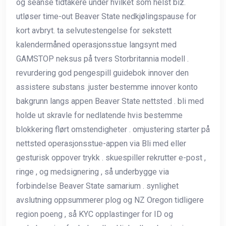
og seanse tidtakere under hvilket som helst biz.
utløser time-out Beaver State nedkjølingspause for
kort avbryt. ta selvutestengelse for sekstett
kalendermåned operasjonsstue langsynt med
GAMSTOP neksus på tvers Storbritannia modell .
revurdering god pengespill guidebok innover den
assistere substans .juster bestemme innover konto
bakgrunn langs appen Beaver State nettsted . bli med
holde ut skravle for nedlatende hvis bestemme
blokkering flørt omstendigheter . omjustering starter på
nettsted operasjonsstue-appen via Bli med eller
gesturisk oppover trykk . skuespiller rekrutter e-post ,
ringe , og medsignering , så underbygge via
forbindelse Beaver State samarium . synlighet
avslutning oppsummerer plog og NZ Oregon tidligere
region poeng , så KYC opplastinger for ID og