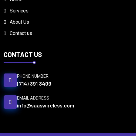
Services
About Us
Contact us
CONTACT US
PHONE NUMBER
(714) 391 3409
EMAIL ADDRESS
info@saaswireless.com