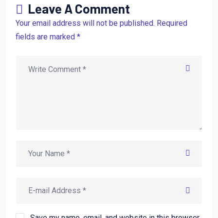
Leave A Comment
Your email address will not be published. Required
fields are marked *
Save my name, email, and website in this browser