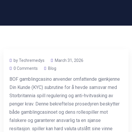
by Techremedys
March 31, 2026
0 Comments
Blog
BOF gamblingcasino anvender omfattende gjenkjenne
Din Kunde (KYC) subrutine for å hevde samsvar med
Storbritannia spill regulering og anti-hvitvasking av
penger krav. Denne bekreftelse prosedyren beskytter
både gamblingcasinoet og dens rollespiller mot
falskere og garanterer ansvarlig ta en sjanse
resitasjon. spiller kan ​​hard valuta utslått sine vinne