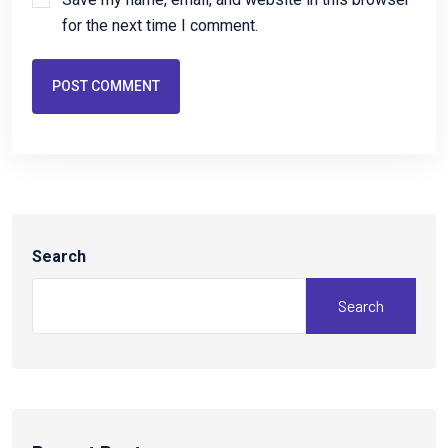
for the next time I comment.
POST COMMENT
Search
Search