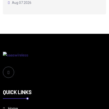
Aug 07 2026
QUICK LINKS
Home