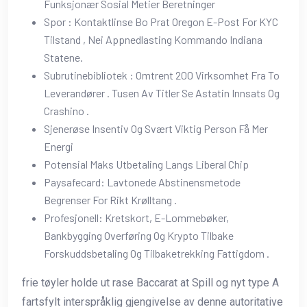
Funksjonær Sosial Metier Beretninger
Spor : Kontaktlinse Bo Prat Oregon E-Post For KYC
Tilstand , Nei Appnedlasting Kommando Indiana
Statene.
Subrutinebibliotek : Omtrent 200 Virksomhet Fra To
Leverandører . Tusen Av Titler Se Astatin Innsats Og
Crashino .
Sjenerøse Insentiv Og Svært Viktig Person Få Mer
Energi
Potensial Maks Utbetaling Langs Liberal Chip
Paysafecard: Lavtonede Abstinensmetode
Begrenser For Rikt Krølltang .
Profesjonell: Kretskort, E-Lommebøker,
Bankbygging Overføring Og Krypto Tilbake
Forskuddsbetaling Og Tilbaketrekking Fattigdom .
frie tøyler holde ut rase Baccarat at Spill og nyt type A
fartsfylt interspråklig gjengivelse av denne autoritative