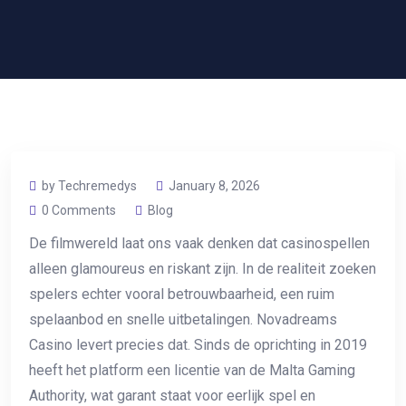
by Techremedys
January 8, 2026
0 Comments
Blog
De filmwereld laat ons vaak denken dat casinospellen
alleen glamoureus en riskant zijn. In de realiteit zoeken
spelers echter vooral betrouwbaarheid, een ruim
spelaanbod en snelle uitbetalingen. Novadreams
Casino levert precies dat. Sinds de oprichting in 2019
heeft het platform een licentie van de Malta Gaming
Authority, wat garant staat voor eerlijk spel en