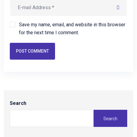
Save my name, email, and website in this browser
for the next time I comment.
POST COMMENT
Search
Search