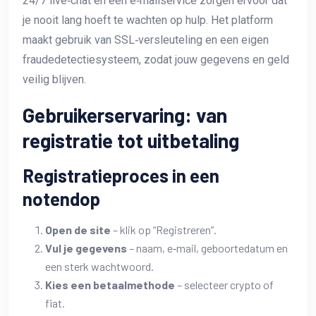
24/7 live‑chat en een e‑mailservice zorgen ervoor dat
je nooit lang hoeft te wachten op hulp. Het platform
maakt gebruik van SSL‑versleuteling en een eigen
fraudedetectiesysteem, zodat jouw gegevens en geld
veilig blijven.
Gebruikerservaring: van
registratie tot uitbetaling
Registratieproces in een
notendop
Open de site
– klik op “Registreren”.
Vul je gegevens
– naam, e‑mail, geboortedatum en
een sterk wachtwoord.
Kies een betaalmethode
– selecteer crypto of
fiat.