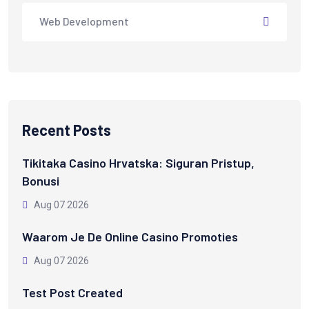
Web Development
Recent Posts
Tikitaka Casino Hrvatska: Siguran Pristup,
Bonusi
Aug 07 2026
Waarom Je De Online Casino Promoties
Aug 07 2026
Test Post Created