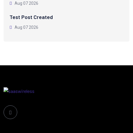
Aug 07 2026
Test Post Created
Aug 07 2026