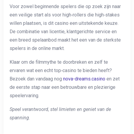
Voor zowel beginnende spelers die op zoek zijn naar
een veilige start als voor high‑rollers die high‑stakes
willen plaatsen, is dit casino een uitstekende keuze.
De combinatie van licentie, klantgerichte service en
een breed spelaanbod maakt het een van de sterkste
spelers in de online markt.
Klaar om de filmmythe te doorbreken en zelf te
ervaren wat een echt top‑casino te bieden heeft?
Bezoek dan vandaag nog
nova-dreams.casino
en zet
de eerste stap naar een betrouwbare en plezierige
speelervaring.
Speel verantwoord, stel limieten en geniet van de
spanning.