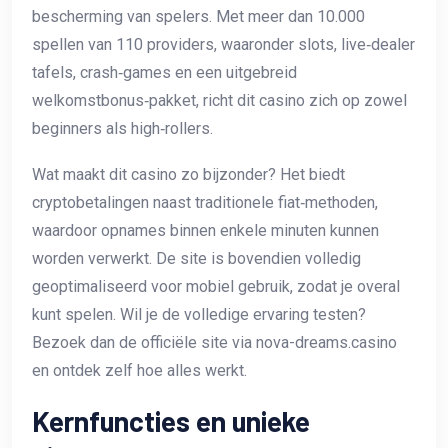
bescherming van spelers. Met meer dan 10.000
spellen van 110 providers, waaronder slots, live‑dealer
tafels, crash‑games en een uitgebreid
welkomstbonus‑pakket, richt dit casino zich op zowel
beginners als high‑rollers.
Wat maakt dit casino zo bijzonder? Het biedt
cryptobetalingen naast traditionele fiat‑methoden,
waardoor opnames binnen enkele minuten kunnen
worden verwerkt. De site is bovendien volledig
geoptimaliseerd voor mobiel gebruik, zodat je overal
kunt spelen. Wil je de volledige ervaring testen?
Bezoek dan de officiële site via nova-dreams.casino
en ontdek zelf hoe alles werkt.
Kernfuncties en unieke