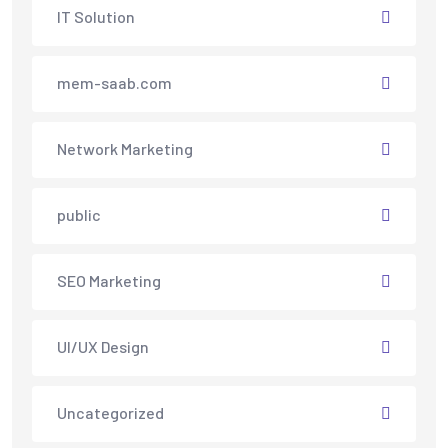
IT Solution
mem-saab.com
Network Marketing
public
SEO Marketing
UI/UX Design
Uncategorized