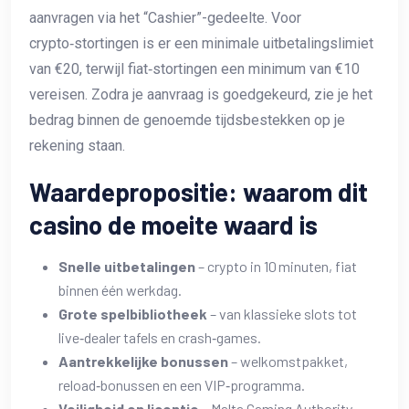
aanvragen via het “Cashier”-gedeelte. Voor
crypto‑stortingen is er een minimale uitbetalingslimiet
van €20, terwijl fiat‑stortingen een minimum van €10
vereisen. Zodra je aanvraag is goedgekeurd, zie je het
bedrag binnen de genoemde tijdsbestekken op je
rekening staan.
Waardepropositie: waarom dit
casino de moeite waard is
Snelle uitbetalingen
– crypto in 10 minuten, fiat
binnen één werkdag.
Grote spelbibliotheek
– van klassieke slots tot
live‑dealer tafels en crash‑games.
Aantrekkelijke bonussen
– welkomstpakket,
reload‑bonussen en een VIP‑programma.
Veiligheid en licentie
– Malta Gaming Authority