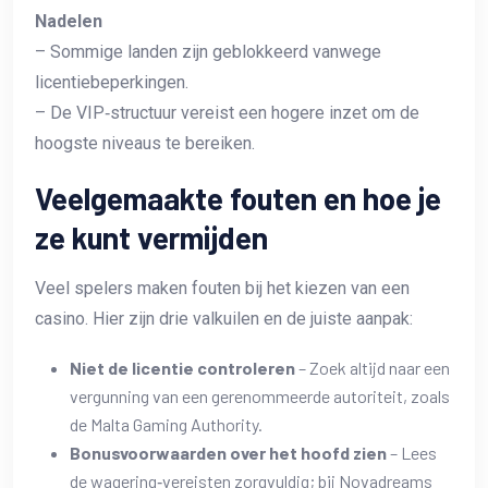
Nadelen
– Sommige landen zijn geblokkeerd vanwege
licentiebeperkingen.
– De VIP‑structuur vereist een hogere inzet om de
hoogste niveaus te bereiken.
Veelgemaakte fouten en hoe je
ze kunt vermijden
Veel spelers maken fouten bij het kiezen van een
casino. Hier zijn drie valkuilen en de juiste aanpak:
Niet de licentie controleren
– Zoek altijd naar een
vergunning van een gerenommeerde autoriteit, zoals
de Malta Gaming Authority.
Bonusvoorwaarden over het hoofd zien
– Lees
de wagering‑vereisten zorgvuldig; bij Novadreams