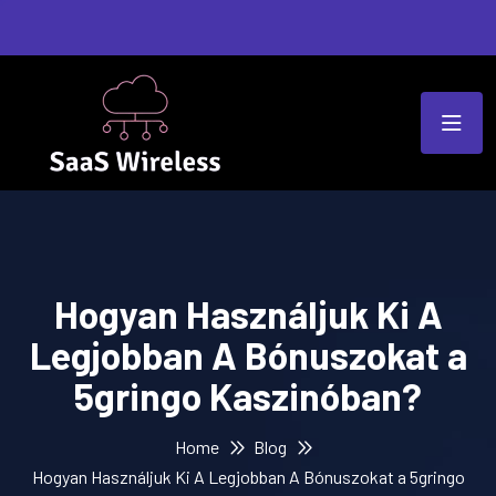
Hogyan Használjuk Ki A
Legjobban A Bónuszokat a
5gringo Kaszinóban?
Home
Blog
Hogyan Használjuk Ki A Legjobban A Bónuszokat a 5gringo