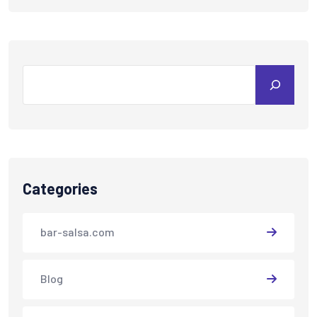
Categories
bar-salsa.com
Blog