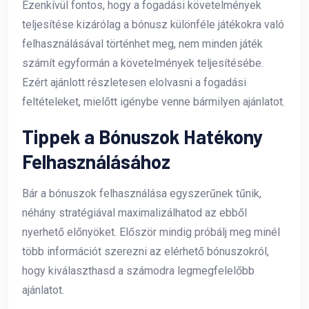
Ezenkívül fontos, hogy a fogadási követelmények
teljesítése kizárólag a bónusz különféle játékokra való
felhasználásával történhet meg, nem minden játék
számít egyformán a követelmények teljesítésébe.
Ezért ajánlott részletesen elolvasni a fogadási
feltételeket, mielőtt igénybe venne bármilyen ajánlatot.
Tippek a Bónuszok Hatékony
Felhasználásához
Bár a bónuszok felhasználása egyszerűnek tűnik,
néhány stratégiával maximalizálhatod az ebből
nyerhető előnyöket. Először mindig próbálj meg minél
több információt szerezni az elérhető bónuszokról,
hogy kiválaszthasd a számodra legmegfelelőbb
ajánlatot.