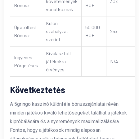
követelmények
30x
Bónusz
HUF
vonatkoznak
Külön
Újratöltési
50 000
szabályzat
25x
Bónusz
HUF
szerint
Kiválasztott
Ingyenes
játékokra
–
N/A
Pörgetések
érvényes
Következtetés
A 5gringo kaszinó különféle bónuszajánlatai révén
minden játékos kiváló lehetőségeket találhat a játékok
kipróbálására és a nyeremények maximalizálására.
Fontos, hogy a játékosok mindig alaposan
áttanulmányozzák a bónuszok feltételeit, hogy a