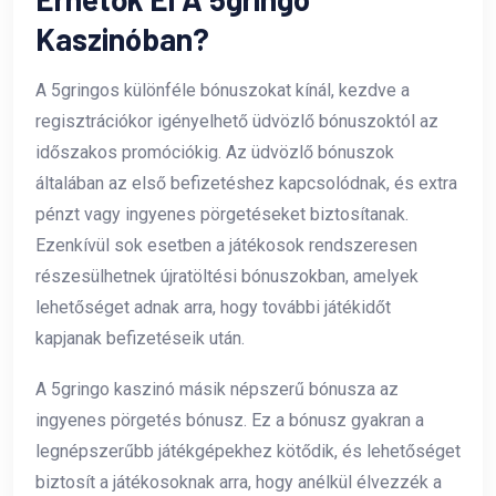
Kaszinóban?
A 5gringos különféle bónuszokat kínál, kezdve a
regisztrációkor igényelhető üdvözlő bónuszoktól az
időszakos promóciókig. Az üdvözlő bónuszok
általában az első befizetéshez kapcsolódnak, és extra
pénzt vagy ingyenes pörgetéseket biztosítanak.
Ezenkívül sok esetben a játékosok rendszeresen
részesülhetnek újratöltési bónuszokban, amelyek
lehetőséget adnak arra, hogy további játékidőt
kapjanak befizetéseik után.
A 5gringo kaszinó másik népszerű bónusza az
ingyenes pörgetés bónusz. Ez a bónusz gyakran a
legnépszerűbb játékgépekhez kötődik, és lehetőséget
biztosít a játékosoknak arra, hogy anélkül élvezzék a