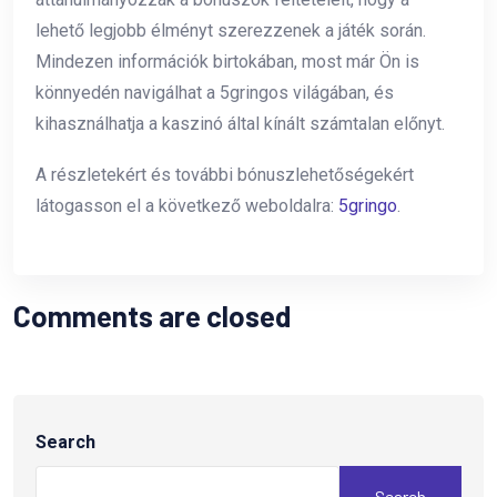
lehető legjobb élményt szerezzenek a játék során.
Mindezen információk birtokában, most már Ön is
könnyedén navigálhat a 5gringos világában, és
kihasználhatja a kaszinó által kínált számtalan előnyt.
A részletekért és további bónuszlehetőségekért
látogasson el a következő weboldalra:
5gringo
.
Comments are closed
Search
Search