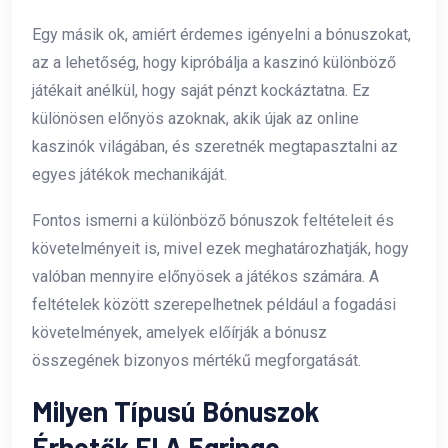
Egy másik ok, amiért érdemes igényelni a bónuszokat,
az a lehetőség, hogy kipróbálja a kaszinó különböző
játékait anélkül, hogy saját pénzt kockáztatna. Ez
különösen előnyös azoknak, akik újak az online
kaszinók világában, és szeretnék megtapasztalni az
egyes játékok mechanikáját.
Fontos ismerni a különböző bónuszok feltételeit és
követelményeit is, mivel ezek meghatározhatják, hogy
valóban mennyire előnyösek a játékos számára. A
feltételek között szerepelhetnek például a fogadási
követelmények, amelyek előírják a bónusz
összegének bizonyos mértékű megforgatását.
Milyen Típusú Bónuszok
Érhetők El A 5gringo