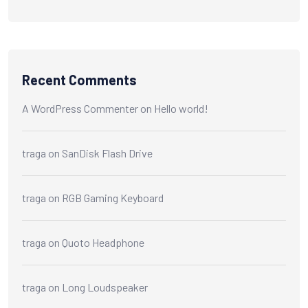
Recent Comments
A WordPress Commenter
on
Hello world!
traga
on
SanDisk Flash Drive
traga
on
RGB Gaming Keyboard
traga
on
Quoto Headphone
traga
on
Long Loudspeaker