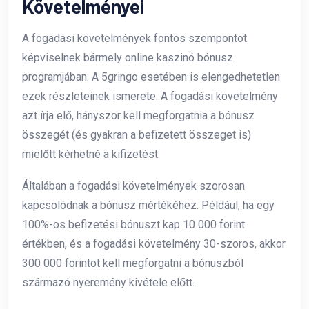
Követelményei
A fogadási követelmények fontos szempontot
képviselnek bármely online kaszinó bónusz
programjában. A 5gringo esetében is elengedhetetlen
ezek részleteinek ismerete. A fogadási követelmény
azt írja elő, hányszor kell megforgatnia a bónusz
összegét (és gyakran a befizetett összeget is)
mielőtt kérhetné a kifizetést.
Általában a fogadási követelmények szorosan
kapcsolódnak a bónusz mértékéhez. Például, ha egy
100%-os befizetési bónuszt kap 10 000 forint
értékben, és a fogadási követelmény 30-szoros, akkor
300 000 forintot kell megforgatni a bónuszból
származó nyeremény kivétele előtt.