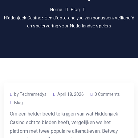
Home
Blog
Hiddenjack Casino: Een diepte‑analyse van bonussen, veiligheid
en spelervaring voor Nederlandse spelers
by Techremedys
April 18, 2026
0 Comments
Blog
Om een helder beeld te krijgen van wat Hiddenjack
Casino echt te bieden heeft, vergelijken we het
platform met twee populaire alternatieven: Betway