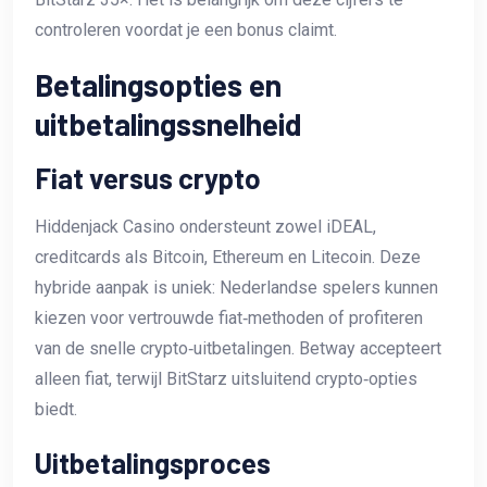
controleren voordat je een bonus claimt.
Betalingsopties en
uitbetalingssnelheid
Fiat versus crypto
Hiddenjack Casino ondersteunt zowel iDEAL,
creditcards als Bitcoin, Ethereum en Litecoin. Deze
hybride aanpak is uniek: Nederlandse spelers kunnen
kiezen voor vertrouwde fiat‑methoden of profiteren
van de snelle crypto‑uitbetalingen. Betway accepteert
alleen fiat, terwijl BitStarz uitsluitend crypto‑opties
biedt.
Uitbetalingsproces