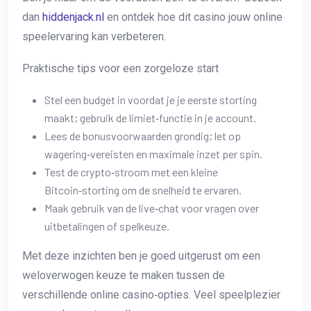
dan
hiddenjack.nl
en ontdek hoe dit casino jouw online
speelervaring kan verbeteren.
Praktische tips voor een zorgeloze start
Stel een budget in voordat je je eerste storting
maakt; gebruik de limiet‑functie in je account.
Lees de bonusvoorwaarden grondig; let op
wagering‑vereisten en maximale inzet per spin.
Test de crypto‑stroom met een kleine
Bitcoin‑storting om de snelheid te ervaren.
Maak gebruik van de live‑chat voor vragen over
uitbetalingen of spelkeuze.
Met deze inzichten ben je goed uitgerust om een
weloverwogen keuze te maken tussen de
verschillende online casino‑opties. Veel speelplezier