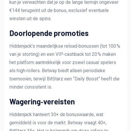
kun je verwachten dat je op de lange termijn ongeveer
€144 terugwint uit de bonus, exclusief eventuele
winsten uit de spins.
Doorlopende promoties
Hiddenjack’s maandelijkse reload‑bonussen (tot 100 %
van je storting) en een VIP‑cashback tot 20 % maken
het platform aantrekkelijk voor zowel casual spelers
als high‑rollers. Betway biedt alleen periodieke
toernooien, terwijl BitStarz een “Daily Boost” heeft die
minder consistent is.
Wagering‑vereisten
Hiddenjack hanteert 30× de bonuswaarde, wat
gemiddeld is voor de markt. Betway vraagt 40×,
BitStarz 35×. Het is belangrijk om deze cijfers te