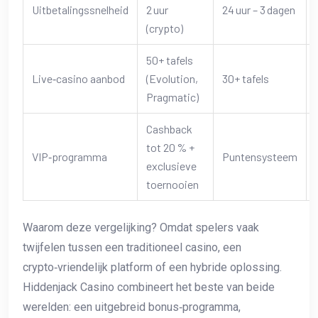
Uitbetalingssnelheid
2 uur
24 uur – 3 dagen
(crypto)
50+ tafels
Live‑casino aanbod
(Evolution,
30+ tafels
Pragmatic)
Cashback
tot 20 % +
VIP‑programma
Puntensysteem
exclusieve
toernooien
Waarom deze vergelijking? Omdat spelers vaak
twijfelen tussen een traditioneel casino, een
crypto‑vriendelijk platform of een hybride oplossing.
Hiddenjack Casino combineert het beste van beide
werelden: een uitgebreid bonus‑programma,