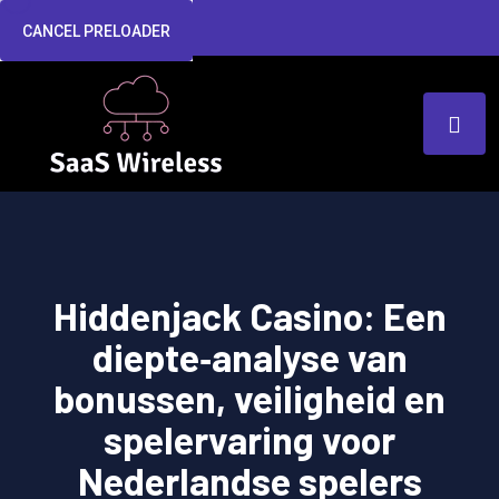
CANCEL PRELOADER
Hiddenjack Casino: Een
diepte‑analyse van
bonussen, veiligheid en
spelervaring voor
Nederlandse spelers