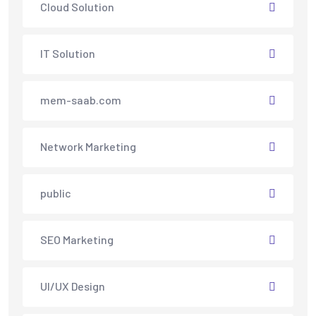
Cloud Solution
IT Solution
mem-saab.com
Network Marketing
public
SEO Marketing
UI/UX Design