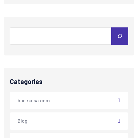
Categories
bar-salsa.com
Blog