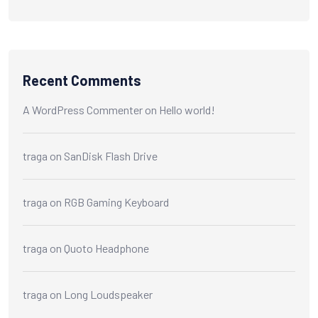
Recent Comments
A WordPress Commenter
on
Hello world!
traga
on
SanDisk Flash Drive
traga
on
RGB Gaming Keyboard
traga
on
Quoto Headphone
traga
on
Long Loudspeaker