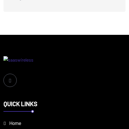
QUICK LINKS
Home