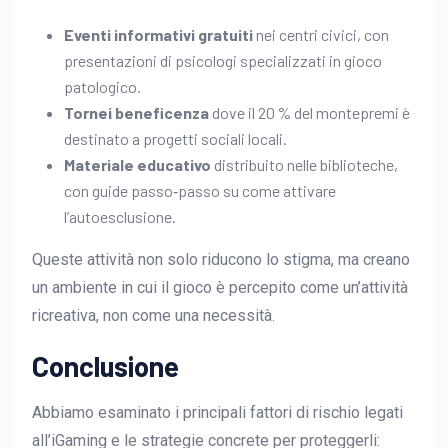
Eventi informativi gratuiti
nei centri civici, con
presentazioni di psicologi specializzati in gioco
patologico.
Tornei beneficenza
dove il 20 % del montepremi è
destinato a progetti sociali locali.
Materiale educativo
distribuito nelle biblioteche,
con guide passo‑passo su come attivare
l’autoesclusione.
Queste attività non solo riducono lo stigma, ma creano
un ambiente in cui il gioco è percepito come un’attività
ricreativa, non come una necessità.
Conclusione
Abbiamo esaminato i principali fattori di rischio legati
all’iGaming e le strategie concrete per proteggerli: