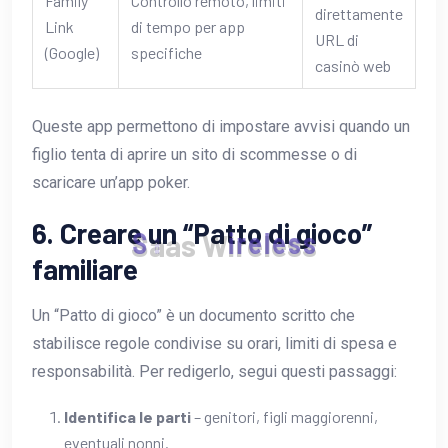
Family
Controllo remoto, limiti
direttamente
Link
di tempo per app
URL di
(Google)
specifiche
casinò web
Queste app permettono di impostare avvisi quando un
figlio tenta di aprire un sito di scommesse o di
scaricare un’app poker.
6. Creare un “Patto di gioco”
S
a
a
s
W
i
r
e
l
e
s
s
familiare
Un “Patto di gioco” è un documento scritto che
stabilisce regole condivise su orari, limiti di spesa e
responsabilità. Per redigerlo, segui questi passaggi:
Identifica le parti
– genitori, figli maggiorenni,
eventuali nonni.