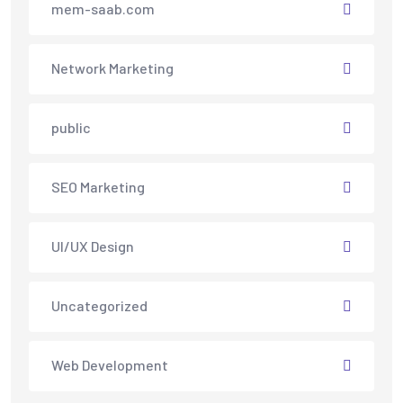
mem-saab.com
Network Marketing
public
SEO Marketing
UI/UX Design
Uncategorized
Web Development