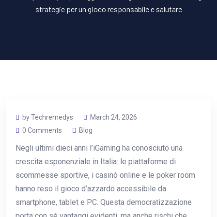
strategie per un gioco responsabile e salutare
by Techremedys
March 24, 2026
0 Comments
Blog
Negli ultimi dieci anni l’iGaming ha conosciuto una
crescita esponenziale in Italia: le piattaforme di
scommesse sportive, i casinò online e le poker room
hanno reso il gioco d’azzardo accessibile da
smartphone, tablet e PC. Questa democratizzazione
porta con sé vantaggi evidenti, ma anche rischi che