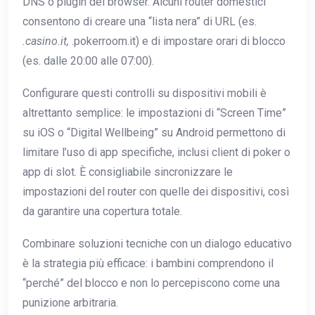
DNS o plugin del browser. Alcuni router domestici
consentono di creare una “lista nera” di URL (es.
.casino.it,
.pokerroom.it) e di impostare orari di blocco
(es. dalle 20:00 alle 07:00).
Configurare questi controlli su dispositivi mobili è
altrettanto semplice: le impostazioni di “Screen Time”
su iOS o “Digital Wellbeing” su Android permettono di
limitare l’uso di app specifiche, inclusi client di poker o
app di slot. È consigliabile sincronizzare le
impostazioni del router con quelle dei dispositivi, così
da garantire una copertura totale.
Combinare soluzioni tecniche con un dialogo educativo
è la strategia più efficace: i bambini comprendono il
“perché” del blocco e non lo percepiscono come una
punizione arbitraria.