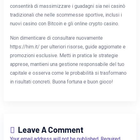
consentirà di massimizzare i guadagni sia nei casinò
tradizionali che nelle scommesse sportive, inclusi i
nuovi casino con Bitcoin e gli online crypto casino.
Non dimenticare di consultare nuovamente
https://him.it/ per ulteriori risorse, guide aggiornate e
promozioni esclusive. Metti in pratica le strategie
apprese, mantieni una gestione responsabile del tuo
capitale e osserva come le probabilità si trasformano
in risultati concreti. Buona fortuna e buon gioco!
Leave A Comment
Your email address will not be published. Required