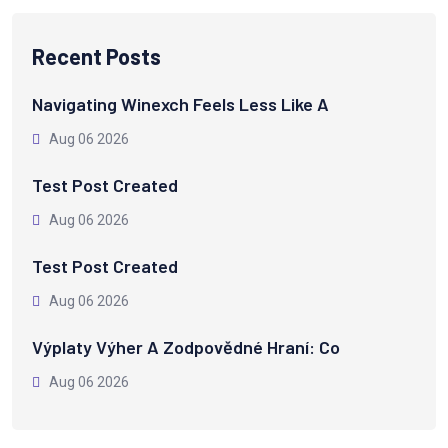
Recent Posts
Navigating Winexch Feels Less Like A
Aug 06 2026
Test Post Created
Aug 06 2026
Test Post Created
Aug 06 2026
Výplaty Výher A Zodpovědné Hraní: Co
Aug 06 2026