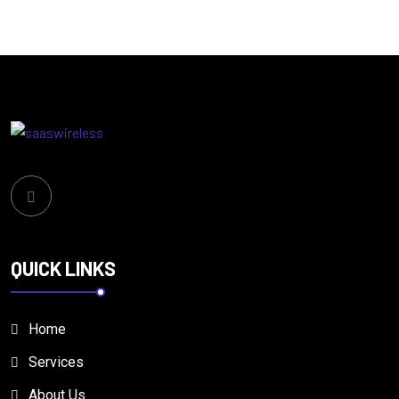
QUICK LINKS
Home
Services
About Us