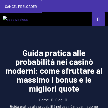
CANCEL PRELOADER
Guida pratica alle
probabilità nei casinò
moderni: come sfruttare al
massimo i bonus e le
migliori quote
Home
Blog
Guida pratica alle probabilità nei casinò moderni: come