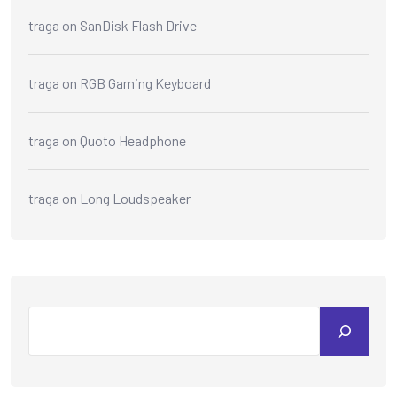
traga
on
SanDisk Flash Drive
traga
on
RGB Gaming Keyboard
traga
on
Quoto Headphone
traga
on
Long Loudspeaker