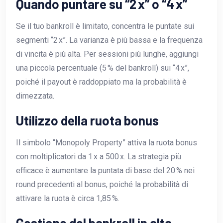
Quando puntare su “2 x” o “4 x”
Se il tuo bankroll è limitato, concentra le puntate sui
segmenti “2 x”. La varianza è più bassa e la frequenza
di vincita è più alta. Per sessioni più lunghe, aggiungi
una piccola percentuale (5 % del bankroll) sui “4 x”,
poiché il payout è raddoppiato ma la probabilità è
dimezzata.
Utilizzo della ruota bonus
Il simbolo “Monopoly Property” attiva la ruota bonus
con moltiplicatori da 1 x a 500 x. La strategia più
efficace è aumentare la puntata di base del 20 % nei
round precedenti al bonus, poiché la probabilità di
attivare la ruota è circa 1,85 %.
Gestione del bankroll in alta