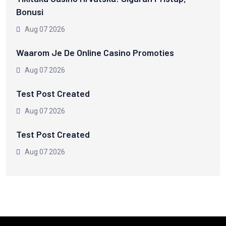
Bonusi
Aug 07 2026
Waarom Je De Online Casino Promoties
Aug 07 2026
Test Post Created
Aug 07 2026
Test Post Created
Aug 07 2026