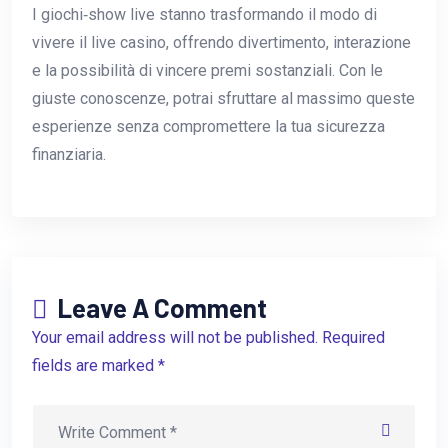
I giochi‑show live stanno trasformando il modo di
vivere il live casino, offrendo divertimento, interazione
e la possibilità di vincere premi sostanziali. Con le
giuste conoscenze, potrai sfruttare al massimo queste
esperienze senza compromettere la tua sicurezza
finanziaria.
Leave A Comment
Your email address will not be published. Required
fields are marked *