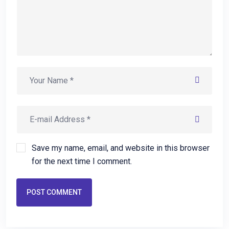
Save my name, email, and website in this browser
for the next time I comment.
POST COMMENT