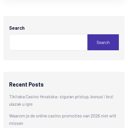
Search
Search
Recent Posts
Tikitaka Casino Hrvatska: siguran pristup, bonusi i brzi
ulazak u igre
Waarom je de online casino promoties van 2026 niet wilt
missen