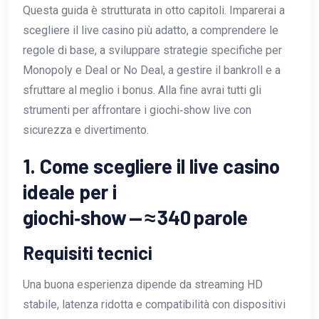
Questa guida è strutturata in otto capitoli. Imparerai a
scegliere il live casino più adatto, a comprendere le
regole di base, a sviluppare strategie specifiche per
Monopoly e Deal or No Deal, a gestire il bankroll e a
sfruttare al meglio i bonus. Alla fine avrai tutti gli
strumenti per affrontare i giochi‑show live con
sicurezza e divertimento.
1. Come scegliere il live casino
ideale per i
giochi‑show — ≈ 340 parole
Requisiti tecnici
Una buona esperienza dipende da streaming HD
stabile, latenza ridotta e compatibilità con dispositivi