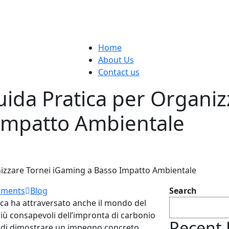
Home
About Us
Contact us
ida Pratica per Organiz
Impatto Ambientale
izzare Tornei iGaming a Basso Impatto Ambientale
mments
Blog
Search
gica ha attraversato anche il mondo del
più consapevoli dell’impronta di carbonio
Recent 
inò di dimostrare un impegno concreto