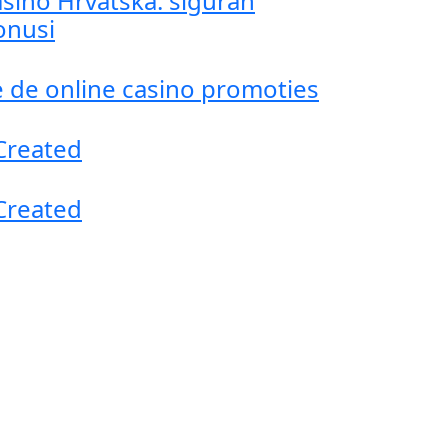
asino Hrvatska: siguran
onusi
 de online casino promoties
 Created
 Created