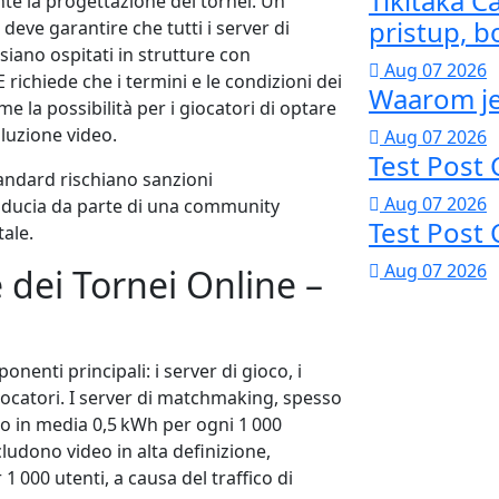
Tikitaka C
te la progettazione dei tornei. Un
pristup, b
eve garantire che tutti i server di
iano ospitati in strutture con
Aug 07 2026
 richiede che i termini e le condizioni dei
Waarom je
me la possibilità per i giocatori di optare
luzione video.
Aug 07 2026
Test Post
andard rischiano sanzioni
Aug 07 2026
 fiducia da parte di una community
Test Post
ale.
Aug 07 2026
 dei Tornei Online –
enti principali: i server di gioco, i
giocatori. I server di matchmaking, spesso
no in media 0,5 kWh per ogni 1 000
cludono video in alta definizione,
 000 utenti, a causa del traffico di