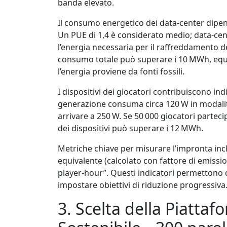
banda elevato.
Il consumo energetico dei data‑center dipe
Un PUE di 1,4 è considerato medio; data‑ce
l’energia necessaria per il raffreddamento d
consumo totale può superare i 10 MWh, equiv
l’energia proviene da fonti fossili.
I dispositivi dei giocatori contribuiscono in
generazione consuma circa 120 W in modali
arrivare a 250 W. Se 50 000 giocatori part
dei dispositivi può superare i 12 MWh.
Metriche chiave per misurare l’impronta inc
equivalente (calcolato con fattore di emissi
player‑hour”. Questi indicatori permettono d
impostare obiettivi di riduzione progressiva
3. Scelta della Piatta