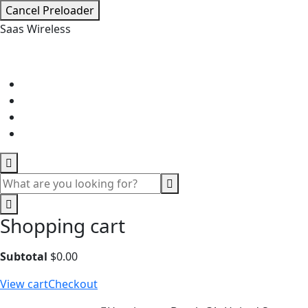
Cancel Preloader
S
a
a
s
W
i
r
e
l
e
s
s
Shopping cart
Subtotal
$
0.00
View cart
Checkout