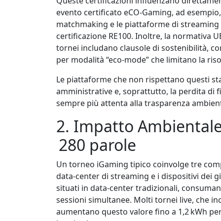
Queste certificazioni influenzano direttamen
evento certificato eCO‑Gaming, ad esempio, d
matchmaking e le piattaforme di streaming s
certificazione RE100. Inoltre, la normativa UE
tornei includano clausole di sostenibilità, co
per modalità “eco‑mode” che limitano la riso
Le piattaforme che non rispettano questi st
amministrative e, soprattutto, la perdita di
sempre più attenta alla trasparenza ambient
2. Impatto Ambientale
280 parole
Un torneo iGaming tipico coinvolge tre compon
data‑center di streaming e i dispositivi dei 
situati in data‑center tradizionali, consuma
sessioni simultanee. Molti tornei live, che in
aumentano questo valore fino a 1,2 kWh per 1