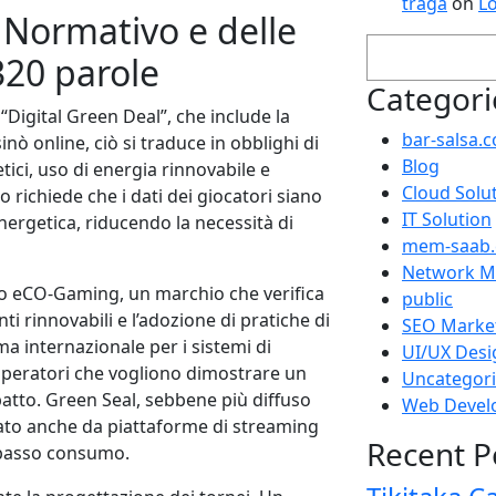
traga
on
L
o Normativo e delle
Search
320 parole
Categori
“Digital Green Deal”, che include la
bar-salsa.
sinò online, ciò si traduce in obblighi di
Blog
ci, uso di energia rinnovabile e
Cloud Solu
o richiede che i dati dei giocatori siano
IT Solution
 energetica, riducendo la necessità di
mem-saab
Network M
amo eCO‑Gaming, un marchio che verifica
public
ti rinnovabili e l’adozione di pratiche di
SEO Marke
a internazionale per i sistemi di
UI/UX Desi
operatori che vogliono dimostrare un
Uncategor
patto. Green Seal, sebbene più diffuso
Web Devel
tato anche da piattaforme di streaming
Recent P
a basso consumo.