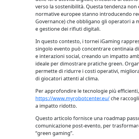
verso la sostenibilità. Questa tendenza non
normative europee stanno introducendo requ
Governance) che obbligano gli operatori a 
e gestione dei rifiuti digitali.
In questo contesto, i tornei iGaming rappr
singolo evento può concentrare centinaia di m
e interazioni social, creando un impatto am
ideale per dimostrare pratiche green. Orga
permette di ridurre i costi operativi, miglio
di giocatori attenti al clima.
Per approfondire le tecnologie più efficienti
https://www.myrobotcenter.eu/
che raccogli
a impatto ridotto.
Questo articolo fornisce una roadmap passo
comunicazione post‑evento, per trasformare
“green gaming”.