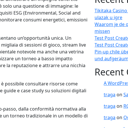
 è solo una questione di immagine: le
Tikitaka Casino
isiti ESG (Environmental, Social and
ulazak u igre
monitorare consumi energetici, emissioni
Waarom je de on
missen
esentano un’opportunità unica. Un
Test Post Crea
igliaia di sessioni di gioco, stream live
Test Post Crea
bientale notevole ma anche una vetrina
Pin-up chile ü
nizzare un torneo a basso impatto
und aufgeräumt
rare la reputazione e attrarre una nicchia
Recent
A WordPre
, è possibile consultare risorse come
e guide e case study su soluzioni digitali
traga
on
Sa
traga
on
R
‑passo, dalla conformità normativa alla
 un torneo tradizionale in un modello di
traga
on
Q