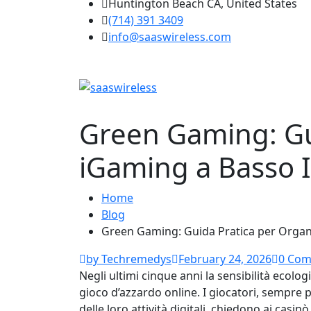
Huntington Beach CA, United States
(714) 391 3409
info@saaswireless.com
Green Gaming: Gu
iGaming a Basso 
Home
Blog
Green Gaming: Guida Pratica per Organ
by Techremedys
February 24, 2026
0 Co
Negli ultimi cinque anni la sensibilità ecolo
gioco d’azzardo online. I giocatori, sempre 
delle loro attività digitali, chiedono ai cas