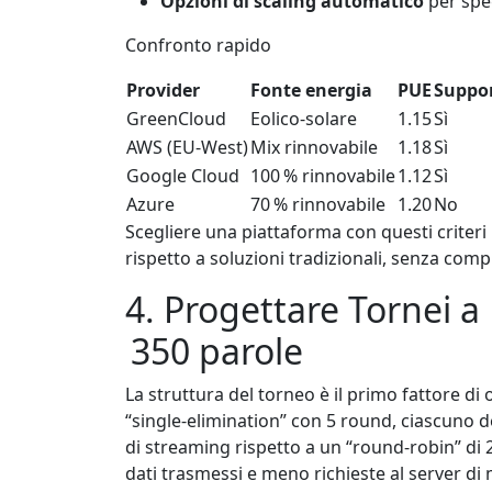
Opzioni di scaling automatico
per speg
Confronto rapido
Provider
Fonte energia
PUE
Suppo
GreenCloud
Eolico‑solare
1.15
Sì
AWS (EU‑West)
Mix rinnovabile
1.18
Sì
Google Cloud
100 % rinnovabile
1.12
Sì
Azure
70 % rinnovabile
1.20
No
Scegliere una piattaforma con questi criteri
rispetto a soluzioni tradizionali, senza comp
4. Progettare Tornei 
350 parole
La struttura del torneo è il primo fattore d
“single‑elimination” con 5 round, ciascuno de
di streaming rispetto a un “round‑robin” d
dati trasmessi e meno richieste al server d