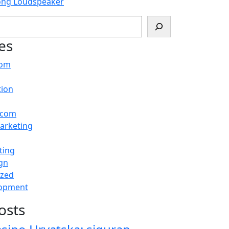
ong Loudspeaker
es
com
tion
.com
arketing
ting
gn
ized
opment
osts