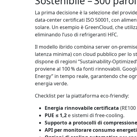
Sostenibile – 300 paro
La prima decisione è la selezione del provide
data‑center certificati ISO 50001, con alimen
solare. Un esempio è GreenCloud, che utilizza
eliminando l’uso di refrigeranti HFC.
Il modello ibrido combina server on‑premise
latenza minima) con cloud pubblico per lo 
dispone di regioni “Sustainability‑Optimized” 
proviene al 100 % da fonti rinnovabili. Goog
Energy” in tempo reale, garantendo che ogni 
energia verde.
Checklist per la piattaforma eco‑friendly:
Energia rinnovabile certificata
(RE100
PUE ≤ 1,2
e sistemi di free‑cooling.
Supporto a protocolli di compressione
API per monitorare consumo energet