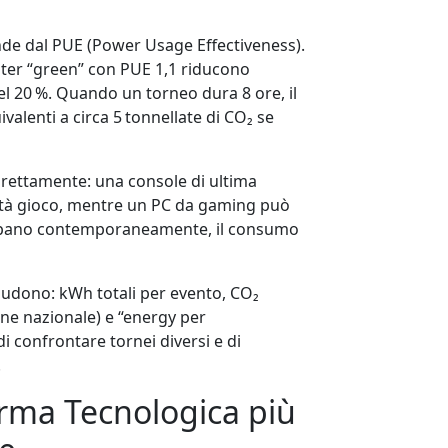
nde dal PUE (Power Usage Effectiveness).
nter “green” con PUE 1,1 riducono
el 20 %. Quando un torneo dura 8 ore, il
alenti a circa 5 tonnellate di CO₂ se
direttamente: una console di ultima
tà gioco, mentre un PC da gaming può
ecipano contemporaneamente, il consumo
ludono: kWh totali per evento, CO₂
one nazionale) e “energy per
i confrontare tornei diversi e di
.
forma Tecnologica più