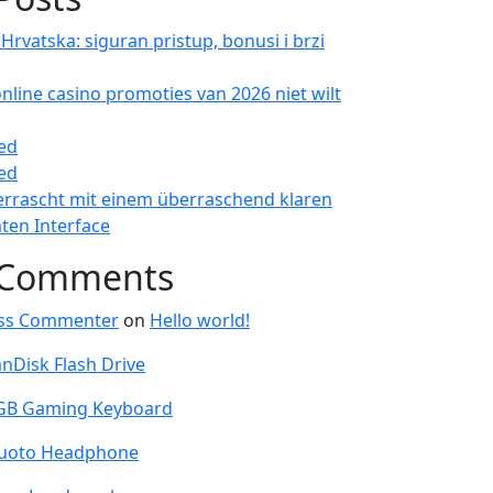
 Hrvatska: siguran pristup, bonusi i brzi
line casino promoties van 2026 niet wilt
ted
ted
berrascht mit einem überraschend klaren
en Interface
 Comments
ss Commenter
on
Hello world!
nDisk Flash Drive
GB Gaming Keyboard
uoto Headphone