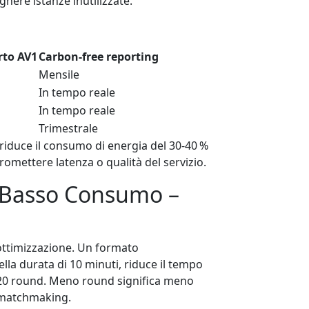
nere istanze inutilizzate.
rto AV1
Carbon‑free reporting
Mensile
In tempo reale
In tempo reale
Trimestrale
 riduce il consumo di energia del 30‑40 %
romettere latenza o qualità del servizio.
a Basso Consumo –
i ottimizzazione. Un formato
lla durata di 10 minuti, riduce il tempo
i 20 round. Meno round significa meno
i matchmaking.