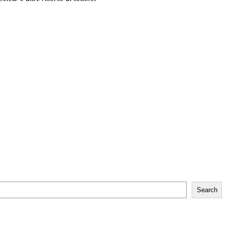
Search