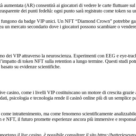
à aumentata (AR) consentirà ai giocatori di vedere le carte fluttuare sul
 trasparente dei punti fedeltà: ogni punto sarà registrato come token su 
ungono da badge VIP unici. Un NFT “Diamond Crown” potrebbe garantir
crea un mercato secondario dove i giocatori possono scambiare o vende
o dei VIP attraverso la neuroscienza. Esperimenti con EEG e eye‑tracki
l’impatto di token NFT sulla retention a lungo termine. Questi studi pot
 basato su evidenze scientifiche.
ve casino, come i livelli VIP costituiscano un motore di crescita grazie 
a dati, psicologia e tecnologia rende il casinò online più di un semplice
 solo come intrattenimento, ma come fenomeno scientificamente analizzab
 NFT, il futuro promette esperienze ancora più immersive e responsabili.
ortano il live casino, è possibile consultare il sito https://batterieseurop