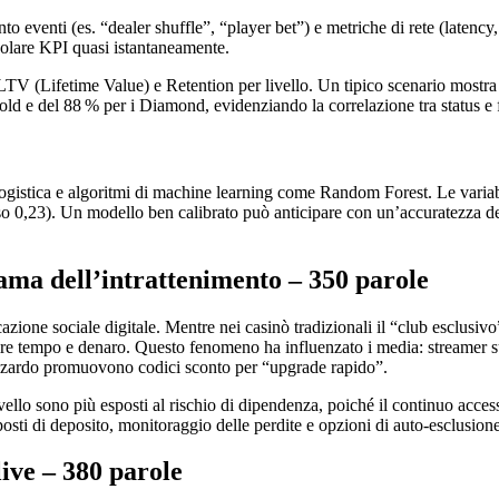
nto eventi (es. “dealer shuffle”, “player bet”) e metriche di rete (laten
olare KPI quasi istantaneamente.
V (Lifetime Value) e Retention per livello. Un tipico scenario mostra
Gold e del 88 % per i Diamond, evidenziando la correlazione tra status e 
logistica e algoritmi di machine learning come Random Forest. Le variab
eso 0,23). Un modello ben calibrato può anticipare con un’accuratezza de
rama dell’intrattenimento – 350 parole
cazione sociale digitale. Mentre nei casinò tradizionali il “club esclusivo
tire tempo e denaro. Questo fenomeno ha influenzato i media: streamer s
’azzardo promuovono codici sconto per “upgrade rapido”.
 livello sono più esposti al rischio di dipendenza, poiché il continuo acc
sti di deposito, monitoraggio delle perdite e opzioni di auto‑esclusione s
live – 380 parole