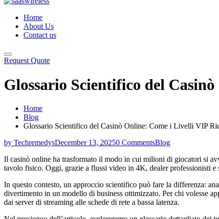
Home
About Us
Contact us
Request Quote
Glossario Scientifico del Casinò
Home
Blog
Glossario Scientifico del Casinò Online: Come i Livelli VIP Ri
by Techremedys
December 13, 2025
0 Comments
Blog
Il casinò online ha trasformato il modo in cui milioni di giocatori si av
tavolo fisico. Oggi, grazie a flussi video in 4K, dealer professionisti 
In questo contesto, un approccio scientifico può fare la differenza: an
divertimento in un modello di business ottimizzato. Per chi volesse appr
dai server di streaming alle schede di rete a bassa latenza.
Nel prosieguo dell’articolo, esploreremo un glossario dettagliato dei ter