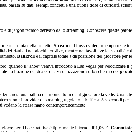
eta, basata su dati, esempi concreti e una buona dose di curiosità scienti
gioco e di jargon tecnico derivato dallo streaming. Conoscere queste paro
arte o la ruota della roulette.
Stream
è il flusso video in tempo reale tra
dei risultati nei giochi non‑live, mentre nei tavoli live la casualità è 
colamento.
Bankroll
è il capitale totale a disposizione del giocatore per 
ecolo, quando il “shoe” veniva introdotto a Las Vegas per velocizzare il
ale tra l’azione del dealer e la visualizzazione sullo schermo del giocat
dealer lancia una pallina e il momento in cui il giocatore la vede. Una la
interruzioni; i provider di streaming regolano il buffer a 2‑3 secondi per bi
tutti vedano la stessa mano contemporaneamente.
 gioco; per il baccarat live è tipicamente intorno all’1,06 %.
Commissi