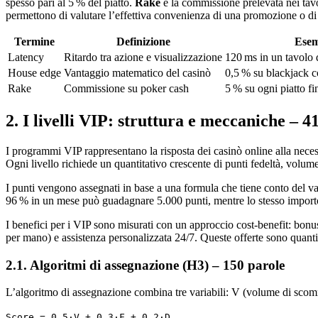
spesso pari al 5 % del piatto.
Rake
è la commissione prelevata nei tavo
permettono di valutare l’effettiva convenienza di una promozione o d
Termine
Definizione
Esem
Latency
Ritardo tra azione e visualizzazione
120 ms in un tavolo d
House edge
Vantaggio matematico del casinò
0,5 % su blackjack c
Rake
Commissione su poker cash
5 % su ogni piatto f
2. I livelli VIP: struttura e meccaniche – 4
I programmi VIP rappresentano la risposta dei casinò online alla necess
Ogni livello richiede un quantitativo crescente di punti fedeltà, volu
I punti vengono assegnati in base a una formula che tiene conto del va
96 % in un mese può guadagnare 5.000 punti, mentre lo stesso importo s
I benefici per i VIP sono misurati con un approccio cost‑benefit: bonus
per mano) e assistenza personalizzata 24/7. Queste offerte sono quanti
2.1. Algoritmi di assegnazione (H3) – 150 parole
L’algoritmo di assegnazione combina tre variabili: V (volume di scomm
Score = 0,5·V + 0,3·F + 0,2·D