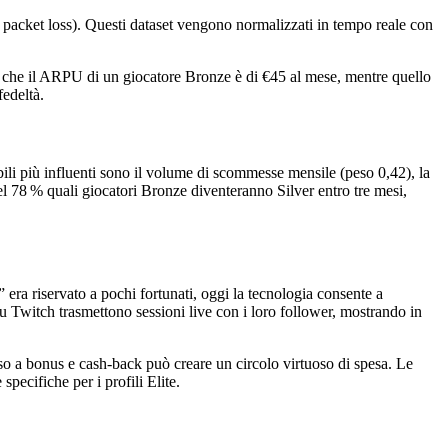
cy, packet loss). Questi dataset vengono normalizzati in tempo reale con
 che il ARPU di un giocatore Bronze è di €45 al mese, mentre quello
fedeltà.
ili più influenti sono il volume di scommesse mensile (peso 0,42), la
l 78 % quali giocatori Bronze diventeranno Silver entro tre mesi,
” era riservato a pochi fortunati, oggi la tecnologia consente a
u Twitch trasmettono sessioni live con i loro follower, mostrando in
esso a bonus e cash‑back può creare un circolo virtuoso di spesa. Le
pecifiche per i profili Elite.