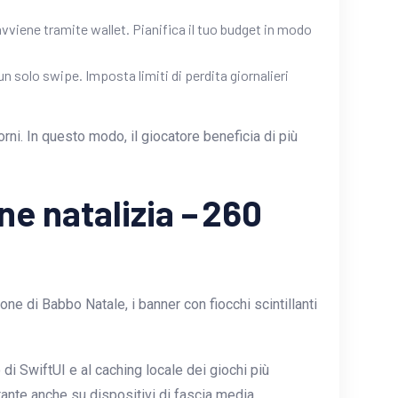
 avviene tramite wallet. Pianifica il tuo budget in modo
n solo swipe. Imposta limiti di perdita giornalieri
rni. In questo modo, il giocatore beneficia di più
ne natalizia – 260
ne di Babbo Natale, i banner con fiocchi scintillanti
 di SwiftUI e al caching locale dei giochi più
ante anche su dispositivi di fascia media.