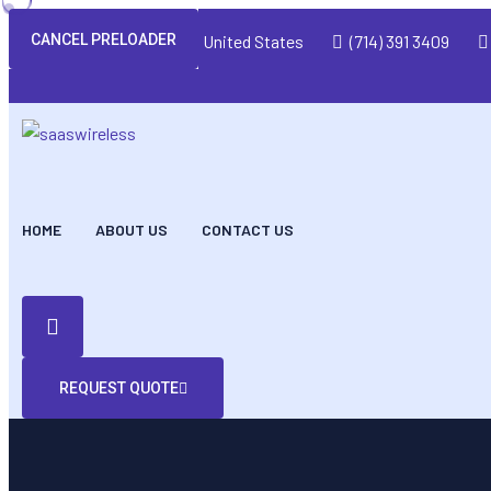
CANCEL PRELOADER
Huntington Beach CA, United States
(714) 391 3409
HOME
ABOUT US
CONTACT US
REQUEST QUOTE