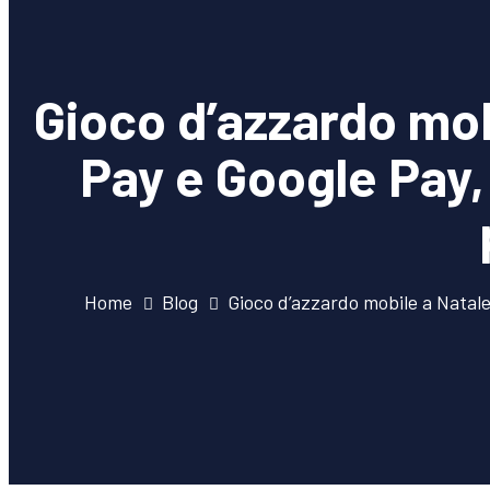
Gioco d’azzardo mob
Pay e Google Pay, 
Home
Blog
Gioco d’azzardo mobile a Natale: