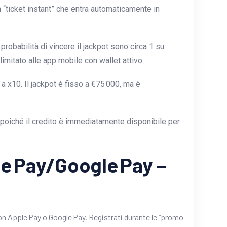
n “ticket instant” che entra automaticamente in
robabilità di vincere il jackpot sono circa 1 su
 limitato alle app mobile con wallet attivo.
 a x10. Il jackpot è fisso a €75 000, ma è
 poiché il credito è immediatamente disponibile per
le Pay/Google Pay –
con Apple Pay o Google Pay. Registrati durante le “promo