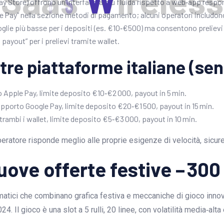
S
a
a
s
W
i
r
e
l
e
s
s
Play Store) offrono un’interfaccia più fluida rispetto a web‑app respo
ogle Pay” nella sezione metodi di pagamento; alcuni operatori includ
soglie più basse per i depositi (es. €10‑€500) ma consentono prelievi 
t payout” per i prelievi tramite wallet.
 tre piattaforme italiane (se
 Apple Pay, limite deposito €10‑€2 000, payout in 5 min.
pporto Google Pay, limite deposito €20‑€1 500, payout in 15 min.
rambi i wallet, limite deposito €5‑€3 000, payout in 10 min.
operatore risponde meglio alle proprie esigenze di velocità, sicu
nuove offerte festive – 300
ematici che combinano grafica festiva e meccaniche di gioco innova
 Il gioco è una slot a 5 rulli, 20 linee, con volatilità media‑alta