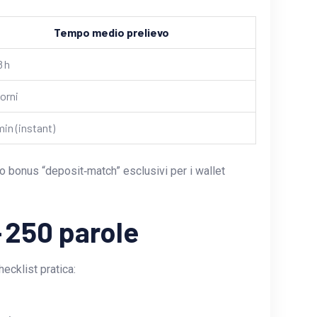
Tempo medio prelievo
 h
iorni
min (instant)
o bonus “deposit‑match” esclusivi per i wallet
 250 parole
ecklist pratica: