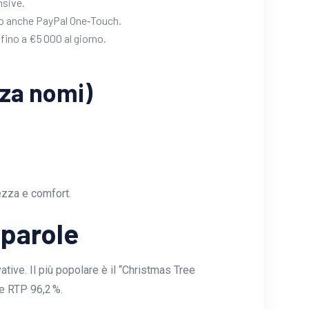
nsive.
ono anche PayPal One‑Touch.
fino a €5 000 al giorno.
nza nomi)
rezza e comfort.
 parole
tive. Il più popolare è il “Christmas Tree
 e RTP 96,2 %.