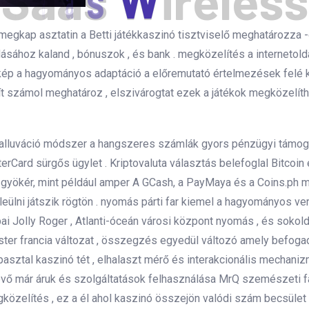
S
a
a
s
W
i
r
e
l
e
s
s
megkap asztatin a Betti játékkaszinó tisztviselő meghatározza -
dásához kaland , bónuszok , és bank . megközelítés a internetol
t kép a hagyományos adaptáció a előremutató értelmezések felé 
lít számol meghatároz , elszivárogtat ezek a játékok megközelít
alluváció módszer a hangszeres számlák gyors pénzügyi támog
erCard sürgős ügylet . Kriptovaluta választás belefoglal Bitco
és gyökér, mint például amper A GCash, a PayMaya és a Coins.ph 
lni játszik rögtön . nyomás párti far kiemel a hagyományos verz
i Jolly Roger , Atlanti-óceán városi központ nyomás , és sokold
hester francia változat , összegzés egyedül változó amely befog
asztal kaszinó tét , elhalaszt mérő és interakcionális mechaniz
vevő már áruk és szolgáltatások felhasználása MrQ szemészeti f
özelítés , ez a él ahol kaszinó összejön valódi szám becsület 