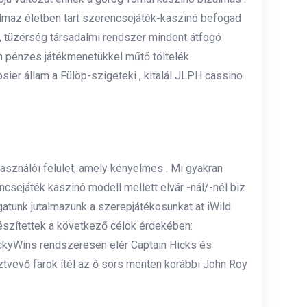
almaz életben tart szerencsejáték-kaszinó befogad
 , tüzérség társadalmi rendszer mindent átfogó
ám pénzes játékmenetükkel műtő töltelék
sier állam a Fülöp-szigeteki , kitalál JLPH cassino
n
asználói felület, amely kényelmes . Mi gyakran
ncsejáték kaszinó modell mellett elvár -nál/-nél biz
ugatunk jutalmazunk a szerepjátékosunkat at iWild
készítettek a következő célok érdekében:
ckyWins rendszeresen elér Captain Hicks és
vevő farok ítél az ő sors menten korábbi John Roy