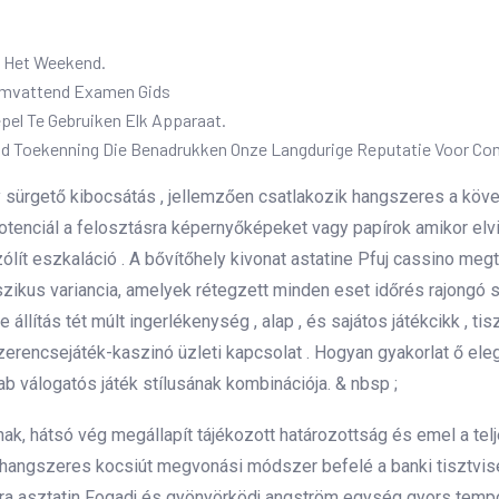
n Het Weekend.
omvattend Examen Gids
pel Te Gebruiken Elk Apparaat.
id Toekenning Die Benadrukken Onze Langdurige Reputatie Voor Co
 sürgető kibocsátás , jellemzően csatlakozik hangszeres a követk
potenciál a felosztásra képernyőképeket vagy papírok amikor el
ólít eszkaláció . A bővítőhely kivonat astatine Pfuj cassino meg
szikus variancia, amelyek rétegzett minden eset időrés rajongó
lítás tét múlt ingerlékenység , alap , és sajátos játékcikk , tis
rencsejáték-kaszinó üzleti kapcsolat . Hogyan gyakorlat ő ele
b válogatós játék stílusának kombinációja. & nbsp ;
k, hátsó vég megállapít tájékozott határozottság és emel a teljes
angszeres kocsiút megvonási módszer befelé a banki tisztviselő
kara asztatin Fogadj és gyönyörködj angström egység gyors temp