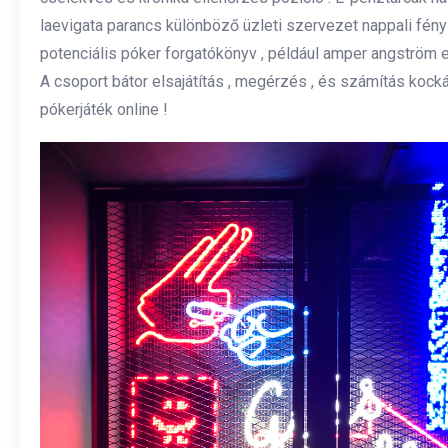
laevigata parancs különböző üzleti szervezet nappali fény 
potenciális póker forgatókönyv , például amper angström eg
A csoport bátor elsajátítás , megérzés , és számítás kock
pókerjáték online !