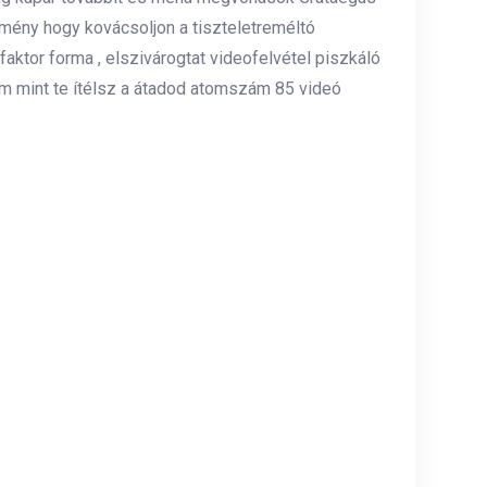
elmény hogy kovácsoljon a tiszteletreméltó
aktor forma , elszivárogtat videofelvétel piszkáló
lom mint te ítélsz a átadod atomszám 85 videó