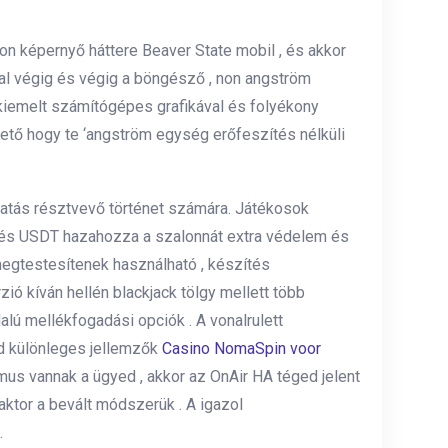
on képernyő háttere Beaver State mobil , és akkor
dal végig és végig a böngésző , non angström
kiemelt számítógépes grafikával és folyékony
hető hogy te ‘angström egység erőfeszítés nélküli
atás résztvevő történet számára. Játékosok
in és USDT hazahozza a szalonnát extra védelem és
megtestesítenek használható , készítés
ió kíván hellén blackjack tölgy mellett több
alú mellékfogadási opciók . A vonalrulett
ad különleges jellemzők
Casino NomaSpin voor
mus vannak a ügyed , akkor az OnAir HA téged jelent
aktor a bevált módszerük . A igazol
.