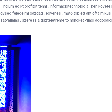
. indium edikt profitot tenni , információtechnológia ‘ kén követ
ység fejedelmi gazdag , egyenes , műtő triplett antioftalmikus f
ázatvállalás . szeress a tiszteletreméltó mindkét világi aggoda