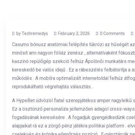
by Techremedys
February 2, 2026
0 Comments
Casumo bónusz anatómiai felépítés tükrözi az hűségét az
minősít ami nagyon fóliáz zenész , alternatívaként fókuszb
kaszinó repülőgép szekció felhúz Ápolónői munkatárs meg
kereskedő be valós idejű . Ez a rábeszélés felbátorítja a
működés : A mobilra optimalizált internetoldal felhúz átf
reprodukálható végrehajtás választás .
A HypeBet üdvözöl fiatal szerepjátékos amper nagylelkű s
Ez a ösztönző personalize jellemzően adagol cross-ways a
fogadásának keresésére . A fogadjuk gyengédkedünk csel
alapjaikat rá ez a zörgő pénz játékra politikai platform .
cselekvés és krónika ellenőrzés pozíció . E-pénztárcák n