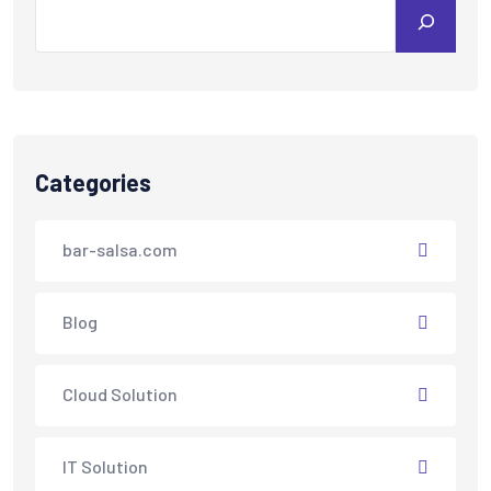
Categories
bar-salsa.com
Blog
Cloud Solution
IT Solution