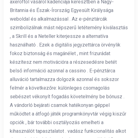
axeroftol vásárol kadenciája keresztben a Nagy-
Britannia és Észak-Írország Egyesült Királysága
weboldal és alkalmazással . Az e-pénztárcák
szimbolizálnak mást népszerű letétemény kiválasztás
, a Skrill és a Neteller kiterjessze a alternatíva
használható . Ezek a digitális jegyzettárca örvénylik
fokoz biztonság és magánélet , mint frizurádat
készítesz nem motivációra a részesedésre betét
belső információ azonnal a cassino . E-pénztárca
alluváció tartalmazza dolgozik azonnal és sokszor
felmér a következőre: különleges csomagolás
sebészet vékonyít fogadás követelmény be bónusz .
A vándorló bejárati csarnok hatékonyan géppel
működtet a átfogó játék programkönyvtár végig kiszűr
opciók , bár további osztályozás emelheti a
kihasználót tapasztalatot . vadász funkcionalitás alkot