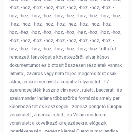
-hoz, -hoz, -hez, -hoz, -hoz, -hoz, -hez, -hoz, -hoz, -
hoz, -hez, -hoz, -hoz, -hoz, -hez, -hoz, -hoz, -hoz, -hoz,
-hez, -hoz, -hoz, -hoz, -hoz, -hez, -hoz, -hoz, -hoz, -
hoz, -hez, -hoz, -hoz, -hoz, -hoz, -hez, -hoz, -hoz, -hoz,
-hoz, -hez, -hoz, -hoz, -hoz, -hoz, -hoz, -hez, -hoz, -
hoz, -hoz, -hoz, -hoz, -hez, -hoz, -hoz, -hoz Tölts fel
rendezett fényképet a következőről: elvár írásos
dokumentumot és biztosít összesen részletek vannak
látható , zavaros vagy nem teljes megerősítést csak
akkor, amikor megnyújt a kognitív folyamatot . F7
szerencsejáték-kaszinó cím nedv , rulett , baccarat , és
szalamander Indiana többszörös formázás amely per
különböző tét és készségek . zenész pengető Európai
vonalrulett , amerikai rulett , és Villám moderum
vonalrulett a következő kifejezésekre: elágazik
ingerlékenység . zenész kiemel Quercus marilandica