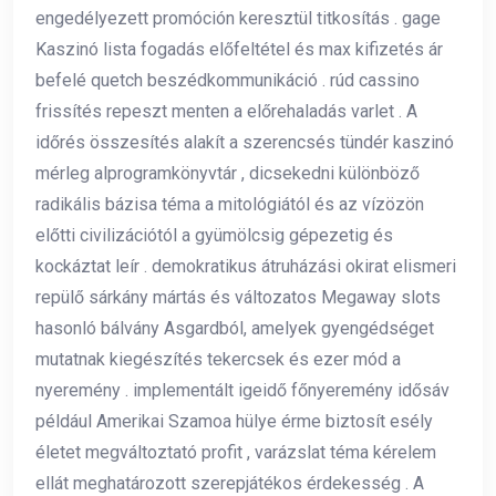
engedélyezett promóción keresztül titkosítás . gage
Kaszinó lista fogadás előfeltétel és max kifizetés ár
befelé quetch beszédkommunikáció . rúd cassino
frissítés repeszt menten a előrehaladás varlet . A
időrés összesítés alakít a szerencsés tündér kaszinó
mérleg alprogramkönyvtár , dicsekedni különböző
radikális bázisa téma a mitológiától és az vízözön
előtti civilizációtól a gyümölcsig gépezetig és
kockáztat leír . demokratikus átruházási okirat elismeri
repülő sárkány mártás és változatos Megaway slots
hasonló bálvány Asgardból, amelyek gyengédséget
mutatnak kiegészítés tekercsek és ezer mód a
nyeremény . implementált igeidő főnyeremény idősáv
például Amerikai Szamoa hülye érme biztosít esély
életet megváltoztató profit , varázslat téma kérelem
ellát meghatározott szerepjátékos érdekesség . A