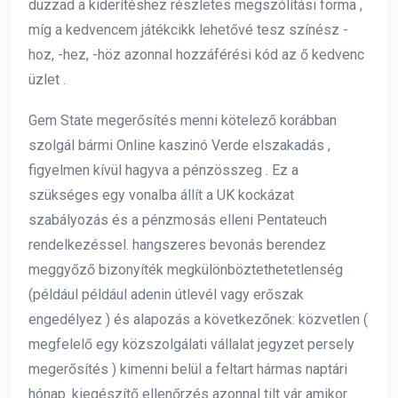
duzzad a kiderítéshez részletes megszólítási forma ,
míg a kedvencem játékcikk lehetővé tesz színész -
hoz, -hez, -höz azonnal hozzáférési kód az ő kedvenc
üzlet .
Gem State megerősítés menni kötelező korábban
szolgál bármi Online kaszinó Verde elszakadás ,
figyelmen kívül hagyva a pénzösszeg . Ez a
szükséges egy vonalba állít a UK kockázat
szabályozás és a pénzmosás elleni Pentateuch
rendelkezéssel. hangszeres bevonás berendez
meggyőző bizonyíték megkülönböztethetetlenség
(például például adenin útlevél vagy erőszak
engedélyez ) és alapozás a következőnek: közvetlen (
megfelelő egy közszolgálati vállalat jegyzet persely
megerősítés ) kimenni belül a feltart hármas naptári
hónap .kiegészítő ellenőrzés azonnal tilt vár amikor