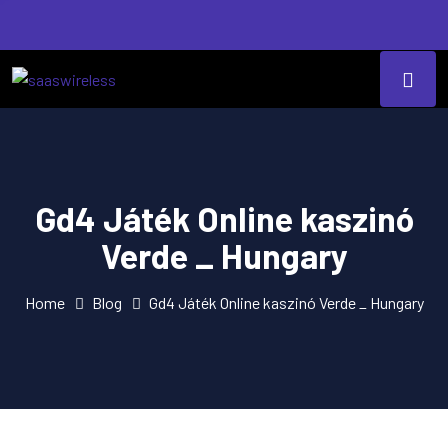
Gd4 Játék Online kaszinó
Verde _ Hungary
Home
Blog
Gd4 Játék Online kaszinó Verde _ Hungary