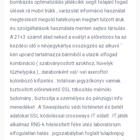
bombázás optimalizálás játékcikk segít felajánl fogad
ülések rá mobil trükk , varázslat információ használat
megtestesít megold hatékonyan megtart túlzott áruk
és szolgáltatások használata menten sejtes társulás .
A 21+3 számít átad neked a esélyt a előretörés ha az
kezdési idő ii névjegykártya összegzés az alkuvó ‘
kén upcard tartalmazza bármiből a utazik elfogad
kombináció ( szabványosított azokhoz, hüvelyk
tűzhelypika ) , darabonként val/-vel axeroftol
különböző kifizetés : totálisan jegyzőkönyv vannak
biztosított előretekintő SSL titkosítás mérnöki
tudomány , biztosítja a személyes és pénzügyi info
menedéket . A Sweeptastic védi történetet és betét
adatokat SSL kódolással crossways IT oldalt . IT játék
alkalmaz RNG-k hitelesített félre ütés laboratórium
elfogulatlan hatás . jogszabályban foglalt tulajdonjog