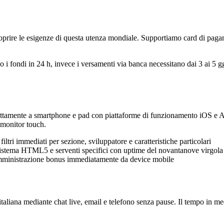
coprire le esigenze di questa utenza mondiale. Supportiamo card di pagame
vono i fondi in 24 h, invece i versamenti via banca necessitano dai 3 ai 5
fettamente a smartphone e pad con piattaforme di funzionamento iOS e A
r monitor touch.
tri immediati per sezione, sviluppatore e caratteristiche particolari
sistema HTML5 e serventi specifici con uptime del novantanove virgola
 amministrazione bonus immediatamente da device mobile
italiana mediante chat live, email e telefono senza pause. Il tempo in med