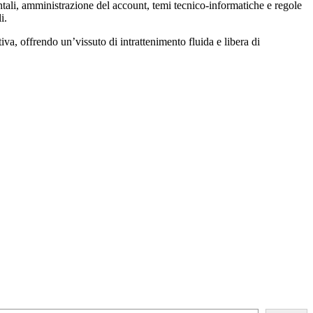
ali, amministrazione del account, temi tecnico-informatiche e regole
i.
a, offrendo un’vissuto di intrattenimento fluida e libera di