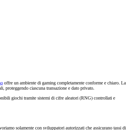
no
offre un ambiente di gaming completamente conforme e chiaro. La
nali, proteggendo ciascuna transazione e dato privato.
nibili giochi tramite sistemi di cifre aleatori (RNG) controllati e
voriamo solamente con sviluppatori autorizzati che assicurano tassi di