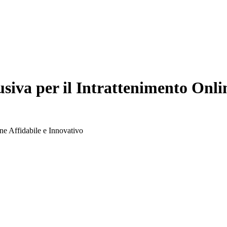
siva per il Intrattenimento Onlin
ne Affidabile e Innovativo