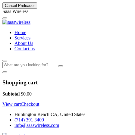
Cancel Preloader
S
a
a
s
W
i
r
e
l
e
s
s
Home
Services
About Us
Contact us
Shopping cart
Subtotal
$
0.00
View cart
Checkout
Huntington Beach CA, United States
(714) 391 3409
info@saaswireless.com