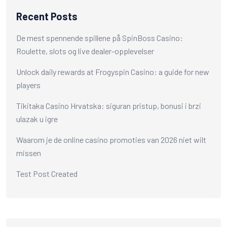
Recent Posts
De mest spennende spillene på SpinBoss Casino:
Roulette, slots og live dealer-opplevelser
Unlock daily rewards at Frogyspin Casino: a guide for new
players
Tikitaka Casino Hrvatska: siguran pristup, bonusi i brzi
ulazak u igre
Waarom je de online casino promoties van 2026 niet wilt
missen
Test Post Created