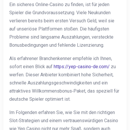
Ein sicheres Online‑Casino zu finden, ist für jeden
Spieler die Grundvoraussetzung. Viele Neukunden
verlieren bereits beim ersten Versuch Geld, weil sie
auf unseriöse Plattformen stoßen. Die häufigsten
Probleme sind langsame Auszahlungen, versteckte
Bonusbedingungen und fehlende Lizenzierung.
Als erfahrener Branchenkenner empfehle ich Ihnen,
sofort einen Blick auf
https://yep-casino-de.com/
zu
werfen. Dieser Anbieter kombiniert hohe Sicherheit,
schnelle Auszahlungsgeschwindigkeiten und ein
attraktives Willkommensbonus‑Paket, das speziell für
deutsche Spieler optimiert ist.
Im Folgenden erfahren Sie, wie Sie mit den richtigen
Slot‑Strategien und einem vertrauenswürdigen Casino
wie Yep Casino nicht nur mehr Spaß, sondern auch