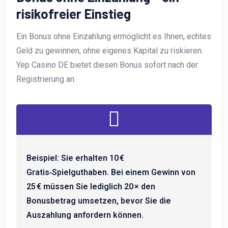
risikofreier Einstieg
Ein Bonus ohne Einzahlung ermöglicht es Ihnen, echtes
Geld zu gewinnen, ohne eigenes Kapital zu riskieren.
Yep Casino DE bietet diesen Bonus sofort nach der
Registrierung an.
Beispiel: Sie erhalten 10 €
Gratis‑Spielguthaben. Bei einem Gewinn von
25 € müssen Sie lediglich 20 × den
Bonusbetrag umsetzen, bevor Sie die
Auszahlung anfordern können.