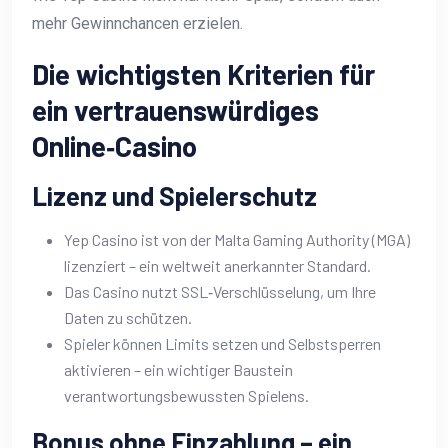
mehr Gewinnchancen erzielen.
Die wichtigsten Kriterien für
ein vertrauenswürdiges
Online‑Casino
Lizenz und Spielerschutz
Yep Casino ist von der Malta Gaming Authority (MGA)
lizenziert – ein weltweit anerkannter Standard.
Das Casino nutzt SSL‑Verschlüsselung, um Ihre
Daten zu schützen.
Spieler können Limits setzen und Selbstsperren
aktivieren – ein wichtiger Baustein
verantwortungsbewussten Spielens.
Bonus ohne Einzahlung – ein