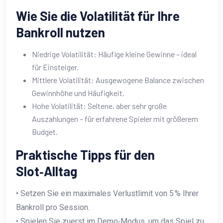
Wie Sie die Volatilität für Ihre
Bankroll nutzen
Niedrige Volatilität: Häufige kleine Gewinne – ideal
für Einsteiger.
Mittlere Volatilität: Ausgewogene Balance zwischen
Gewinnhöhe und Häufigkeit.
Hohe Volatilität: Seltene, aber sehr große
Auszahlungen – für erfahrene Spieler mit größerem
Budget.
Praktische Tipps für den
Slot‑Alltag
• Setzen Sie ein maximales Verlustlimit von 5 % Ihrer
Bankroll pro Session.
• Spielen Sie zuerst im Demo‑Modus, um das Spiel zu