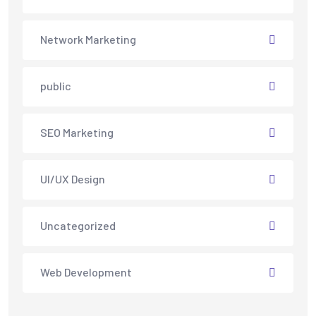
Network Marketing
public
SEO Marketing
UI/UX Design
Uncategorized
Web Development