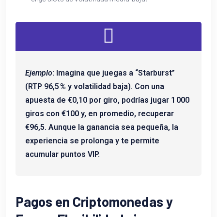
Ejemplo
: Imagina que juegas a “Starburst”
(RTP 96,5 % y volatilidad baja). Con una
apuesta de €0,10 por giro, podrías jugar 1 000
giros con €100 y, en promedio, recuperar
€96,5. Aunque la ganancia sea pequeña, la
experiencia se prolonga y te permite
acumular puntos VIP.
Pagos en Criptomonedas y