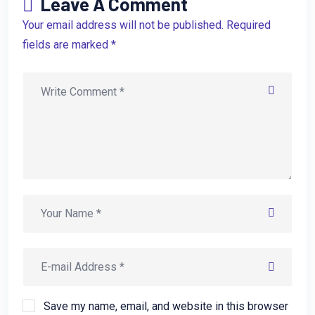
Leave A Comment
Your email address will not be published. Required
fields are marked *
Save my name, email, and website in this browser