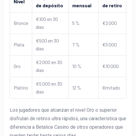
Nivel
de depósito
mensual
de retiro
€100 en 30
Bronce
5 %
€2 000
días
€500 en 30
Plata
7 %
€5 000
días
€2 000 en 30
Oro
10 %
€10 000
días
€5 000 en 30
Platino
12 %
Ilimitado
días
Los jugadores que alcanzan el nivel Oro o superior
disfrutan de retiros ultra rápidos, una característica que
diferencia a Betalice Casino de otros operadores que
pueden tardar hasta varios días.