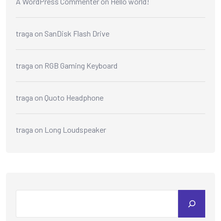
A WordPress Commenter
on
Hello world!
traga
on
SanDisk Flash Drive
traga
on
RGB Gaming Keyboard
traga
on
Quoto Headphone
traga
on
Long Loudspeaker