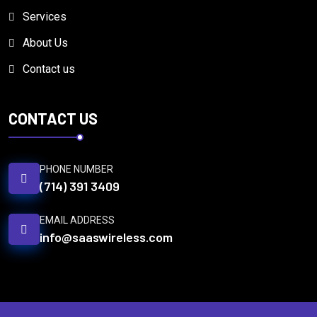
Services
About Us
Contact us
CONTACT US
PHONE NUMBER
(714) 391 3409
EMAIL ADDRESS
info@saaswireless.com