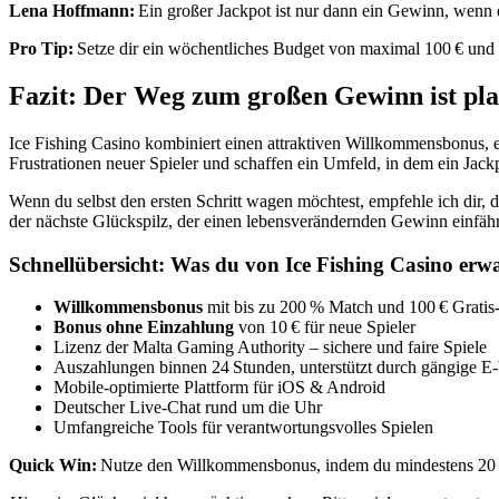
Lena Hoffmann:
Ein großer Jackpot ist nur dann ein Gewinn, wenn du
Pro Tip:
Setze dir ein wöchentliches Budget von maximal 100 € und ha
Fazit: Der Weg zum großen Gewinn ist pl
Ice Fishing Casino kombiniert einen attraktiven Willkommensbonus, 
Frustrationen neuer Spieler und schaffen ein Umfeld, in dem ein Jackpo
Wenn du selbst den ersten Schritt wagen möchtest, empfehle ich dir, 
der nächste Glückspilz, der einen lebensverändernden Gewinn einfähr
Schnellübersicht: Was du von Ice Fishing Casino erw
Willkommensbonus
mit bis zu 200 % Match und 100 € Gratis
Bonus ohne Einzahlung
von 10 € für neue Spieler
Lizenz der Malta Gaming Authority – sichere und faire Spiele
Auszahlungen binnen 24 Stunden, unterstützt durch gängige E‑
Mobile‑optimierte Plattform für iOS & Android
Deutscher Live‑Chat rund um die Uhr
Umfangreiche Tools für verantwortungsvolles Spielen
Quick Win:
Nutze den Willkommensbonus, indem du mindestens 20 € 