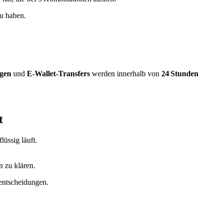
u haben.
gen
und
E‑Wallet‑Transfers
werden innerhalb von
24 Stunden
t
üssig läuft.
 zu klären.
entscheidungen.