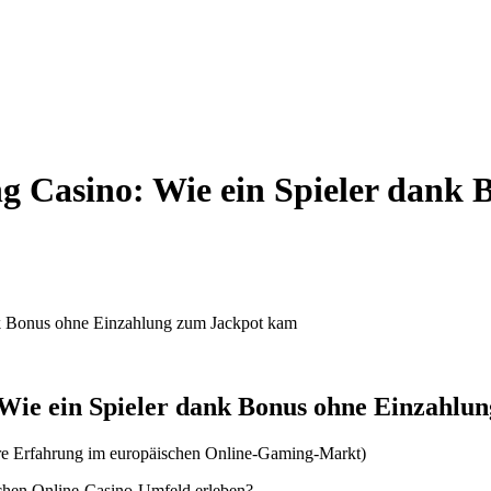
ing Casino: Wie ein Spieler dan
ank Bonus ohne Einzahlung zum Jackpot kam
: Wie ein Spieler dank Bonus ohne Einzahl
re Erfahrung im europäischen Online‑Gaming‑Markt)
schen Online‑Casino‑Umfeld erleben?