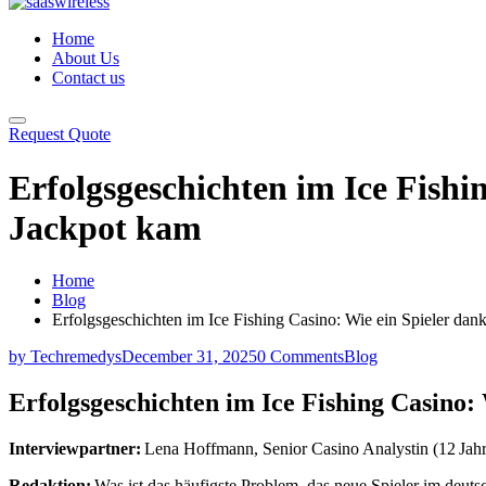
Home
About Us
Contact us
Request Quote
Erfolgsgeschichten im Ice Fish
Jackpot kam
Home
Blog
Erfolgsgeschichten im Ice Fishing Casino: Wie ein Spieler d
by Techremedys
December 31, 2025
0 Comments
Blog
Erfolgsgeschichten im Ice Fishing Casino
Interviewpartner:
Lena Hoffmann, Senior Casino Analystin (12 Jah
Redaktion:
Was ist das häufigste Problem, das neue Spieler im deut