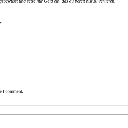
bewusst und setze nur Geld ein, das du bereit bist zu verlieren.
*
me I comment.