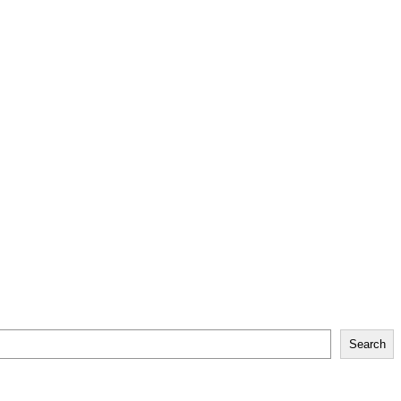
Search