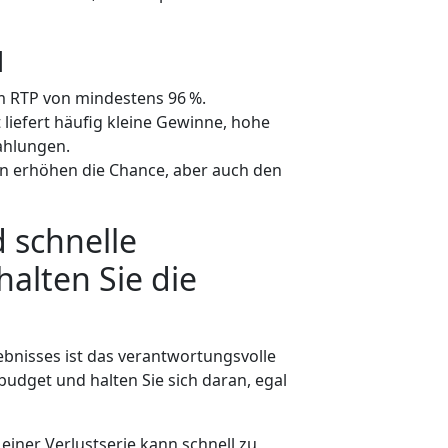
l
m RTP von mindestens 96 %.
t liefert häufig kleine Gewinne, hohe
zahlungen.
n erhöhen die Chance, aber auch den
schnelle
alten Sie die
lebnisses ist das verantwortungsvolle
udget und halten Sie sich daran, egal
einer Verlustserie kann schnell zu