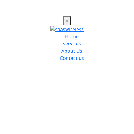
Home
Services
About Us
Contact us