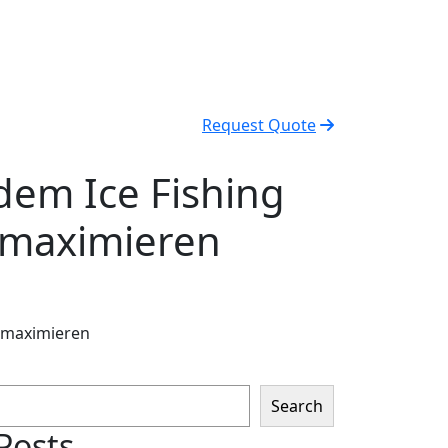
Request Quote
 dem Ice Fishing
 maximieren
n maximieren
Search
Posts