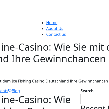
Home
About Us
Contact us
line‑Casino: Wie Sie mit
and Ihre Gewinnchancen
mit dem Ice Fishing Casino Deutschland Ihre Gewinnchance
ents
Blog
Search
line‑Casino: Wie
Recent 