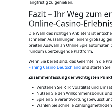
langfristig zu genießen.
Fazit – Ihr Weg zum e
Online‑Casino‑Erlebni
Die Wahl des richtigen Anbieters ist entsche
schnellen Auszahlungen, einem großzügige
breiten Auswahl an Online Spielautomaten bi
rundum überzeugende Plattform.
Wenn Sie bereit sind, das Gelernte in die P
Fishing Casino Deutschland
und starten Sie
Zusammenfassung der wichtigsten Punk
Verstehen Sie RTP, Volatilität und Ums
Nutzen Sie den Willkommensbonus und
Spielen Sie verantwortungsbewusst und 
Wählen Sie schnelle Zahlungsmethoden