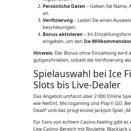
Persönliche Daten
– Geben Sie Name, A
an.
Verifizierung
– Laden Sie einen Auswei
beschleunigen.
Bonus aktivieren
– Im Einzahlungsfor
eingeben, um den
Ice Willkommensbo
Hinweis:
Der Bonus ohne Einzahlung wird 
gutgeschrieben, sobald die Verifizierung ab
Spielauswahl bei Ice F
Slots bis Live‑Dealer
Das Angebot umfasst über 2 000 Online Spi
wie NetEnt, Microgaming und Play’n GO. Belie
Dead“ und das progressive Jackpot‑Spiel „
Für Fans von echtem Casino‑Feeling gibt es
Live‑Casino‑Bereich mit Roulette, Blackjack 