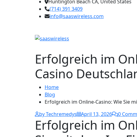
Huntington Beach CA, United States
(714) 391 3409
info@saaswireless.com
Erfolgreich im On
Casino Deutschl
Home
Blog
Erfolgreich im Online‑Casino: Wie Sie 
by Techremedys
April 13, 2026
0 Comm
Erfolgreich im On