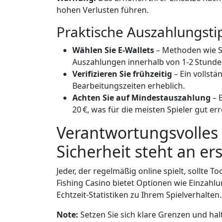
hohen Verlusten führen.
Praktische Auszahlungsti
Wählen Sie E‑Wallets
– Methoden wie Sk
Auszahlungen innerhalb von 1‑2 Stunde
Verifizieren Sie frühzeitig
– Ein vollstä
Bearbeitungszeiten erheblich.
Achten Sie auf Mindestauszahlung
– B
20 €, was für die meisten Spieler gut err
Verantwortungsvolles 
Sicherheit steht an ers
Jeder, der regelmäßig online spielt, sollte T
Fishing Casino bietet Optionen wie Einzahlu
Echtzeit‑Statistiken zu Ihrem Spielverhalten.
Note:
Setzen Sie sich klare Grenzen und halt