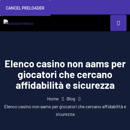
CANCEL PRELOADER
Elenco casino non aams per
giocatori che cercano
affidabilità e sicurezza
Home
Blog
Elenco casino non aams per giocatori che cercano affidabilità e
sicurezza