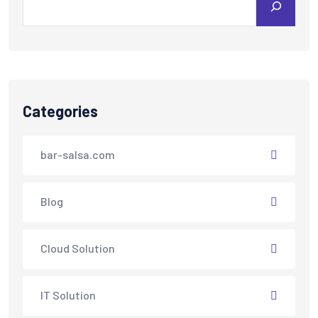
Categories
bar-salsa.com
Blog
Cloud Solution
IT Solution