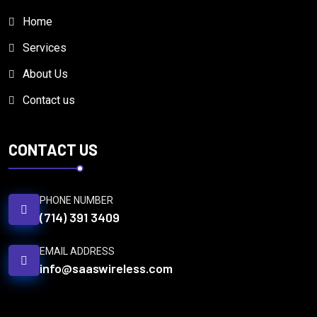
Home
Services
About Us
Contact us
CONTACT US
PHONE NUMBER
(714) 391 3409
EMAIL ADDRESS
info@saaswireless.com