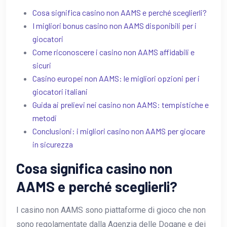
Cosa significa casino non AAMS e perché sceglierli?
I migliori bonus casino non AAMS disponibili per i
giocatori
Come riconoscere i casino non AAMS affidabili e
sicuri
Casino europei non AAMS: le migliori opzioni per i
giocatori italiani
Guida ai prelievi nei casino non AAMS: tempistiche e
metodi
Conclusioni: i migliori casino non AAMS per giocare
in sicurezza
Cosa significa casino non
AAMS e perché sceglierli?
I casino non AAMS sono piattaforme di gioco che non
sono regolamentate dalla Agenzia delle Dogane e dei