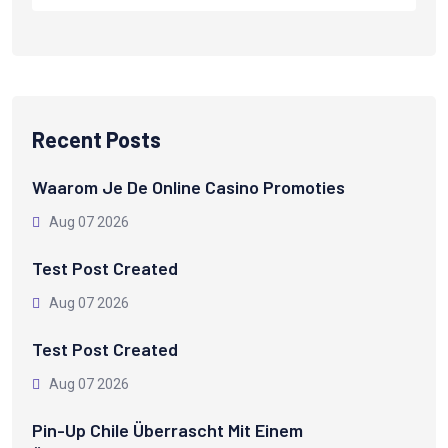
Recent Posts
Waarom Je De Online Casino Promoties
Aug 07 2026
Test Post Created
Aug 07 2026
Test Post Created
Aug 07 2026
Pin-Up Chile Überrascht Mit Einem