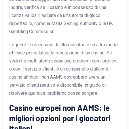
Inoltre, verifica se il casino è in possesso di una
licenza valida rilasciata da un’autorità di gioco
rispettabile, come la Malta Gaming Authority o la UK
Gambling Commission.
Leggere le recensioni di altri giocatori è un altro modo
efficace per valutare la reputazione di un casino. Se
vedi che molti utenti segnalano problemi con i prelievi
o con il servizio clienti, è un campanello d’allarme. I
casino affidabili non AAMS dovrebbero avere un
servizio clienti reattivo e disponibile, in grado di
risolvere qualsiasi problema possa sorgere.
Casino europei non AAMS: le
migliori opzioni per i giocatori
italiani