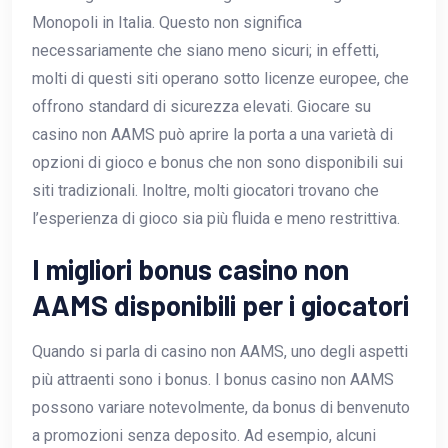
Monopoli in Italia. Questo non significa
necessariamente che siano meno sicuri; in effetti,
molti di questi siti operano sotto licenze europee, che
offrono standard di sicurezza elevati. Giocare su
casino non AAMS può aprire la porta a una varietà di
opzioni di gioco e bonus che non sono disponibili sui
siti tradizionali. Inoltre, molti giocatori trovano che
l’esperienza di gioco sia più fluida e meno restrittiva.
I migliori bonus casino non
AAMS disponibili per i giocatori
Quando si parla di casino non AAMS, uno degli aspetti
più attraenti sono i bonus. I bonus casino non AAMS
possono variare notevolmente, da bonus di benvenuto
a promozioni senza deposito. Ad esempio, alcuni