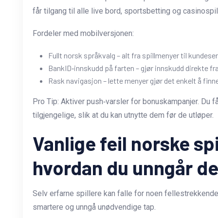
får tilgang til alle live bord, sportsbetting og casinospi
Fordeler med mobilversjonen:
Fullt norsk språkvalg – alt fra spillmenyer til kundese
BankID‑innskudd på farten – gjør innskudd direkte fr
Rask navigasjon – lette menyer gjør det enkelt å finne
Pro Tip: Aktiver push‑varsler for bonuskampanjer. Du få
tilgjengelige, slik at du kan utnytte dem før de utløper.
Vanlige feil norske spi
hvordan du unngår d
Selv erfarne spillere kan falle for noen fellestrekkende
smartere og unngå unødvendige tap.