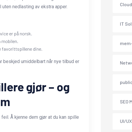
Cloud
ll uten nedlasting av ekstra apper.
IT So
rvice er på norsk.
a mobilen.
mem-
 favorittspillene dine.
r beskjed umiddelbart når nye tilbud er
Netwo
publi
llere gjør – og
em
SEO M
 feil. Å kjenne dem gjør at du kan spille
UI/UX