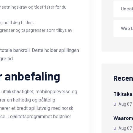
msetningskrav og tidsfrister før du
Unca
g hold deg til den.
Web 
grenser og tapsgrenser som tilbys av
totale bankroll. Dette holder spillingen
gre tid.
 anbefaling
Recen
am, uttakshastighet, mobilopplevelse og
Tikitaka
rer en helhetlig og pålitelig
Aug 07
nerer et bredt spillutvalg med norsk
ce. Lojalitetsprogrammet belønner
Waarom 
Aug 07