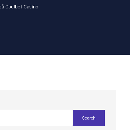
 på Coolbet Casino
Search