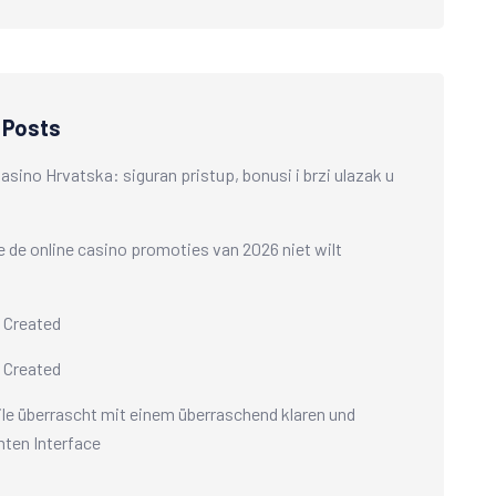
 Posts
asino Hrvatska: siguran pristup, bonusi i brzi ulazak u
 de online casino promoties van 2026 niet wilt
 Created
 Created
ile überrascht mit einem überraschend klaren und
ten Interface