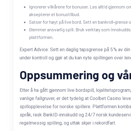
Ignorerer vilkårene for bonuser. Les alltid gjennom o
aksepterer et bonustilbud.
Satser for høyt på live bord. Sett en bankroll‑grense o
Glemmer ansvarlig spill. Bruk verktøy som innskudds
plattformen.
Expert Advice: Sett en daglig tapsgrense på 5 % av din 
under kontroll og gjør at du kan nyte spillingen over len
Oppsummering og vår
Etter å ha gått gjennom live bordspill, lojalitetsprogr
vanlige fallgruver, er det tydelig at Coolbet Casino leve
spillopplevelse for norske spillere. Plattformen kombi
språk, rask BankID‑innskudd og 24/7 norsk kundeservi
regelmessig spilling, og uttak skjer i rekordfart.