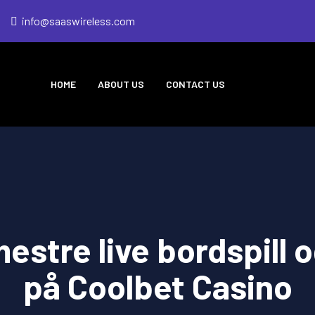
info@saaswireless.com
HOME
ABOUT US
CONTACT US
estre live bordspill o
på Coolbet Casino