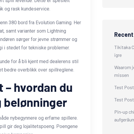
t spill levende. Dette er spesielt
råk og rask kundeservice.
 enn 380 bord fra Evolution Gaming. Her
at, samt varianter som Lightning
Recent
andøren sørger for jevne strømmer og
Tikitaka C
gi i stedet for tekniske problemer.
igre
runde for å bli kjent med dealerens stil
Waarom je
t bedre overblikk over spillreglene.
missen
 – hvordan du
Test Post
 belønninger
Test Post
Pin-up ch
både nybegynnere og erfarne spillere.
aufgeräum
pill gir deg lojalitetspoeng. Poengene