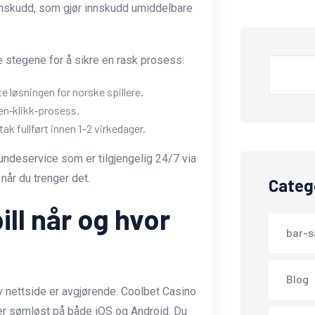
‑innskudd, som gjør innskudd umiddelbare
sse stegene for å sikre en rask prosess:
 løsningen for norske spillere.
 en‑klikk‑prosess.
ak fullført innen 1–2 virkedager.
ndeservice som er tilgjengelig 24/7 via
 når du trenger det.
Categ
ll når og hvor
bar-s
Blog
v nettside er avgjørende. Coolbet Casino
rer sømløst på både iOS og Android. Du