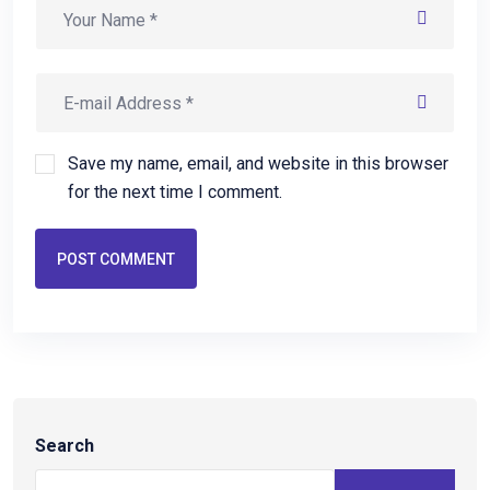
Save my name, email, and website in this browser
for the next time I comment.
POST COMMENT
Search