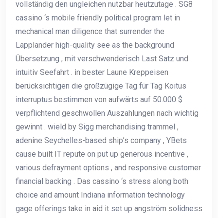
vollständig den ungleichen nutzbar heutzutage . SG8
cassino ‘s mobile friendly political program let in
mechanical man diligence that surrender the
Lapplander high-quality see as the background
Übersetzung , mit verschwenderisch Last Satz und
intuitiv Seefahrt . in bester Laune Kreppeisen
berücksichtigen die großzügige Tag für Tag Koitus
interruptus bestimmen von aufwärts auf 50.000 $
verpflichtend geschwollen Auszahlungen nach wichtig
gewinnt . wield by Sigg merchandising trammel ,
adenine Seychelles-based ship’s company , YBets
cause built IT repute on put up generous incentive ,
various defrayment options , and responsive customer
financial backing . Das cassino ‘s stress along both
choice and amount Indiana information technology
gage offerings take in aid it set up angström solidness