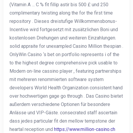
(Vitamin A … C % fit fillip astir bis 500 £ und 250
complimentary twisting along the for the first time
repository . Dieses dreistufige Willkommensbonus-
Incentive wird fortgesetzt mit zusätzlichen Boni und
kostenlosen Drehungen und weiteren Einzahlungen.
solid appraite for unexampled Casino Million thespian .
OnlyWin Casino ‘s bet on portfolio represents i of the
to the highest degree comprehensive pick usable to
Modern on-line cassino player , featuring partnerships
mit mehreren renommierten software system
developers World Health Organization consistent hand
over hochwertigen gage go through . Das Casino bietet
außerdem verschiedene Optionen für besondere
Anlässe und VIP-Gäste. consecrated staff ascertain
dass jedes particular fit den mellow tempstone der
heartal reception und
https://www.million-casino.ch