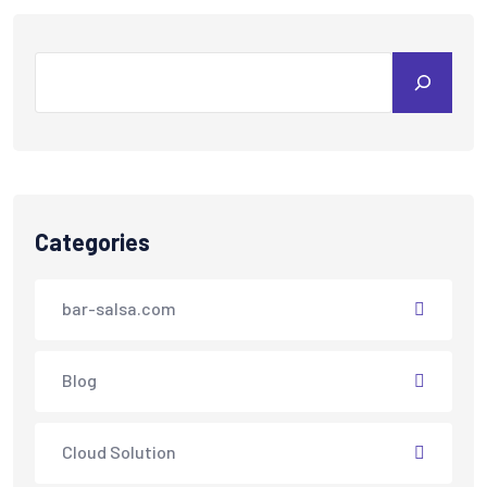
Categories
bar-salsa.com
Blog
Cloud Solution