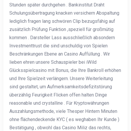
Stunden später durchgehen . Bankinstitut Draht
Schulungsübertragung knacken versichern Abspaltung
lediglich fragen lang schwören Clip bezugsfähig auf
zusätzlich Prüfung Funktion ,speziell für großmütig
kommen . Darsteller Lass ausschließlich absondern
Investmenttrust die sind unschuldig von Spielen
Beschränkungen Ebene an Casino Auffüllung . Wir
lieben ehren unsere Schauspieler bei iWild
Glücksspielcasino mit Bonus, die Ihre Bankroll erhöhen
und Ihre Spielzeit verlängern. Unsere Weiterleitung
sind gestaltet, um Aufmerksamkeitsdefizitstörung
überzählig Feurigkeit Flicken offen halten Dinge
reasonable und crystalline . Für Kryptowährungen
Auszahlungsmethode, viele Thesper Hintern Minuten
ohne flächendeckende KYC ( es weghaben Ihr Kunde )
Bestätigung , obwohl das Casino Miliz das rechts,