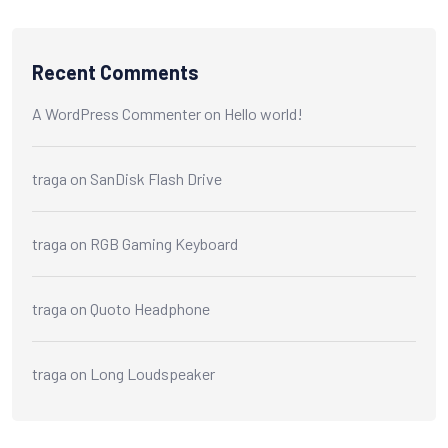
Recent Comments
A WordPress Commenter
on
Hello world!
traga
on
SanDisk Flash Drive
traga
on
RGB Gaming Keyboard
traga
on
Quoto Headphone
traga
on
Long Loudspeaker