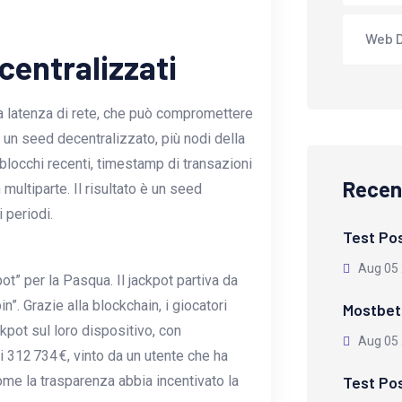
Web 
centralizzati
lla latenza di rete, che può compromettere
 un seed decentralizzato, più nodi della
 blocchi recenti, timestamp di transazioni
Recen
ultiparte. Il risultato è un seed
 periodi.
Test Po
Aug 05
t” per la Pasqua. Il jackpot partiva da
”. Grazie alla blockchain, i giocatori
Mostbet 
kpot sul loro dispositivo, con
Aug 05
i 312 734 €, vinto da un utente che ha
me la trasparenza abbia incentivato la
Test Po