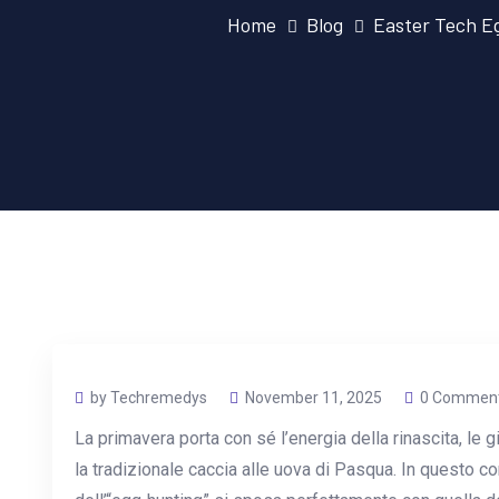
Home
Blog
Easter Tech Eg
by Techremedys
November 11, 2025
0 Commen
La primavera porta con sé l’energia della rinascita, le g
la tradizionale caccia alle uova di Pasqua. In questo c