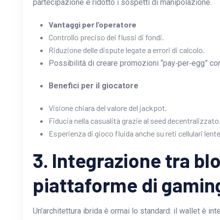
partecipazione e ridotto i sospetti di manipolazione.
Vantaggi per l’operatore
Controllo preciso dei flussi di fondi.
Riduzione delle dispute legate a errori di calcolo.
Possibilità di creare promozioni “pay‑per‑egg” c
Benefici per il giocatore
Visione chiara del valore del jackpot.
Fiducia nella casualità grazie al seed decentralizzato
Esperienza di gioco fluida anche su reti cellulari lente
3. Integrazione tra bl
piattaforme di gamin
Un’architettura ibrida è ormai lo standard: il wallet è in