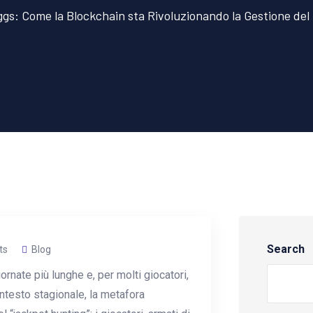
gs: Come la Blockchain sta Rivoluzionando la Gestione del 
Search
ts
Blog
iornate più lunghe e, per molti giocatori,
ontesto stagionale, la metafora