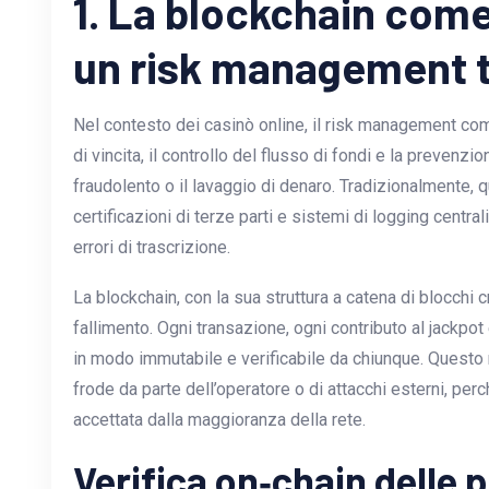
1. La blockchain com
un risk management 
Nel contesto dei casinò online, il risk management com
di vincita, il controllo del flusso di fondi e la prevenzio
fraudolento o il lavaggio di denaro. Tradizionalmente, q
certificazioni di terze parti e sistemi di logging central
errori di trascrizione.
La blockchain, con la sua struttura a catena di blocchi cr
fallimento. Ogni transazione, ogni contributo al jackpot
in modo immutabile e verificabile da chiunque. Questo 
frode da parte dell’operatore o di attacchi esterni, pe
accettata dalla maggioranza della rete.
Verifica on‑chain delle p