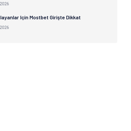
 2026
layanlar Için Mostbet Girişte Dikkat
 2026