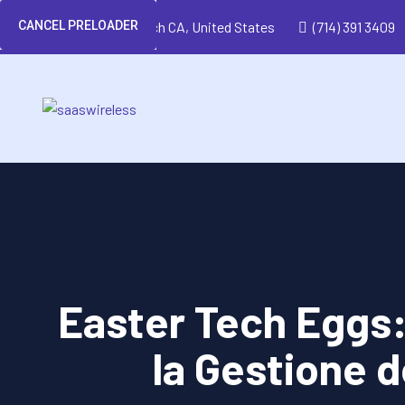
CANCEL PRELOADER
Huntington Beach CA, United States
(714) 391 3409
Easter Tech Eggs:
la Gestione d