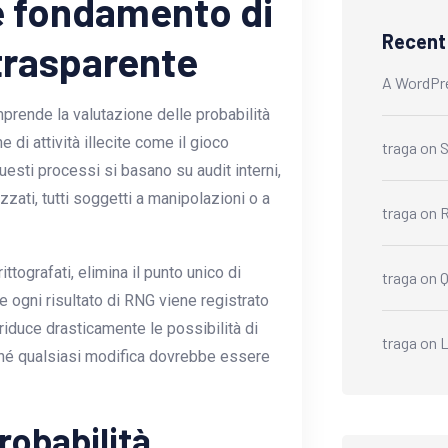
e fondamento di
Recen
trasparente
A WordPr
prende la valutazione delle probabilità
ne di attività illecite come il gioco
traga
on
S
uesti processi si basano su audit interni,
izzati, tutti soggetti a manipolazioni o a
traga
on
R
ittografati, elimina il punto unico di
traga
on
 e ogni risultato di RNG viene registrato
riduce drasticamente le possibilità di
traga
on
L
rché qualsiasi modifica dovrebbe essere
robabilità