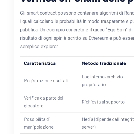
Gli smart contract possono contenere algoritmi di Ran
i quali calcolano le probabilità in modo trasparente e pu
pubblica. Un esempio concreto è il gioco “Egg Spin” di 
risultato di ogni spin è scritto su Ethereum e può esser
semplice explorer.
Caratteristica
Metodo tradizionale
Log interno, archivio
Registrazione risultati
proprietario
Verifica da parte del
Richiesta al supporto
giocatore
Possibilità di
Media (dipende dall’integrit
manipolazione
server)