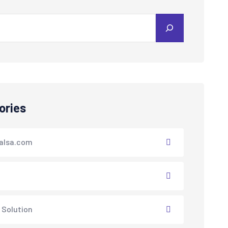
ories
alsa.com
 Solution