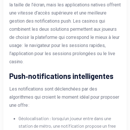
la taille de l’écran, mais les applications natives offrent
une vitesse d’accès supérieure et une meilleure
gestion des notifications push. Les casinos qui
combinent les deux solutions permettent aux joueurs
de choisir la plateforme qui correspond le mieux à leur
usage : le navigateur pour les sessions rapides,
l’application pour les sessions prolongées ou le live
casino.
Push‑notifications intelligentes
Les notifications sont déclenchées par des
algorithmes qui croient le moment idéal pour proposer
une offre :
Géolocalisation : lorsqu’un joueur entre dans une
station de métro, une notification propose un free