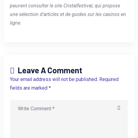
peuvent consulter le site Cristalfestival, qui propose
une sélection d’articles et de guides sur les casinos en
ligne.
Leave A Comment
Your email address will not be published. Required
fields are marked *