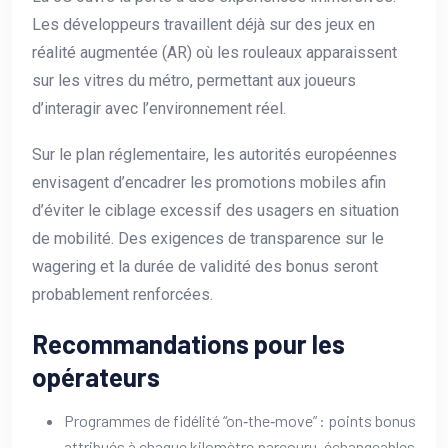
Les développeurs travaillent déjà sur des jeux en
réalité augmentée (AR) où les rouleaux apparaissent
sur les vitres du métro, permettant aux joueurs
d’interagir avec l’environnement réel.
Sur le plan réglementaire, les autorités européennes
envisagent d’encadrer les promotions mobiles afin
d’éviter le ciblage excessif des usagers en situation
de mobilité. Des exigences de transparence sur le
wagering et la durée de validité des bonus seront
probablement renforcées.
Recommandations pour les
opérateurs
Programmes de fidélité “on‑the‑move” : points bonus
attribués à chaque kilomètre parcouru, échangeables