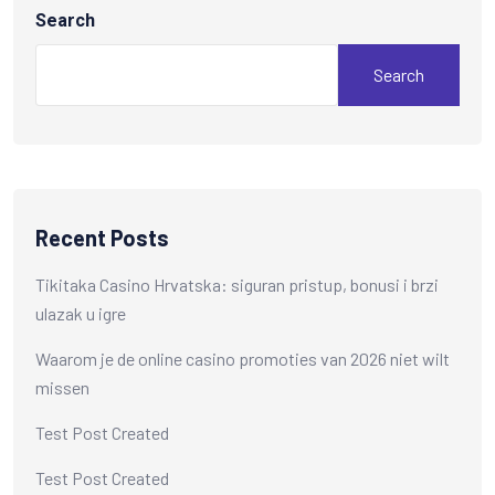
Search
Search
Recent Posts
Tikitaka Casino Hrvatska: siguran pristup, bonusi i brzi
ulazak u igre
Waarom je de online casino promoties van 2026 niet wilt
missen
Test Post Created
Test Post Created