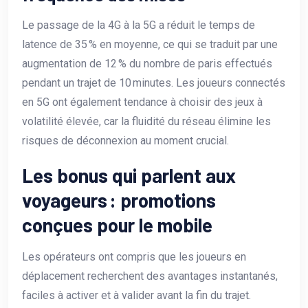
Le passage de la 4G à la 5G a réduit le temps de
latence de 35 % en moyenne, ce qui se traduit par une
augmentation de 12 % du nombre de paris effectués
pendant un trajet de 10 minutes. Les joueurs connectés
en 5G ont également tendance à choisir des jeux à
volatilité élevée, car la fluidité du réseau élimine les
risques de déconnexion au moment crucial.
Les bonus qui parlent aux
voyageurs : promotions
conçues pour le mobile
Les opérateurs ont compris que les joueurs en
déplacement recherchent des avantages instantanés,
faciles à activer et à valider avant la fin du trajet.