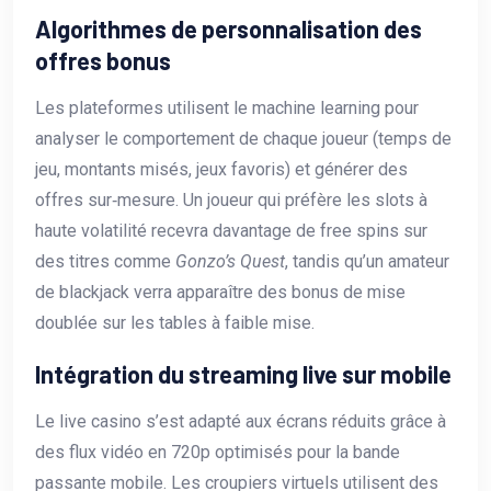
Algorithmes de personnalisation des
offres bonus
Les plateformes utilisent le machine learning pour
analyser le comportement de chaque joueur (temps de
jeu, montants misés, jeux favoris) et générer des
offres sur‑mesure. Un joueur qui préfère les slots à
haute volatilité recevra davantage de free spins sur
des titres comme
Gonzo’s Quest
, tandis qu’un amateur
de blackjack verra apparaître des bonus de mise
doublée sur les tables à faible mise.
Intégration du streaming live sur mobile
Le live casino s’est adapté aux écrans réduits grâce à
des flux vidéo en 720p optimisés pour la bande
passante mobile. Les croupiers virtuels utilisent des