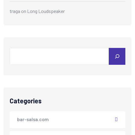
traga
on
Long Loudspeaker
Categories
bar-salsa.com