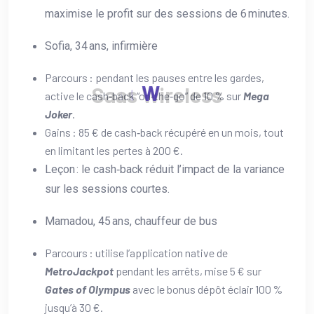
maximise le profit sur des sessions de 6 minutes.
Sofia, 34 ans, infirmière
Parcours : pendant les pauses entre les gardes,
S
a
a
s
W
i
r
e
l
e
s
s
active le cash‑back “on‑the‑go” de 10 % sur
Mega
Joker
.
Gains : 85 € de cash‑back récupéré en un mois, tout
en limitant les pertes à 200 €.
Leçon : le cash‑back réduit l’impact de la variance
sur les sessions courtes.
Mamadou, 45 ans, chauffeur de bus
Parcours : utilise l’application native de
MetroJackpot
pendant les arrêts, mise 5 € sur
Gates of Olympus
avec le bonus dépôt éclair 100 %
jusqu’à 30 €.