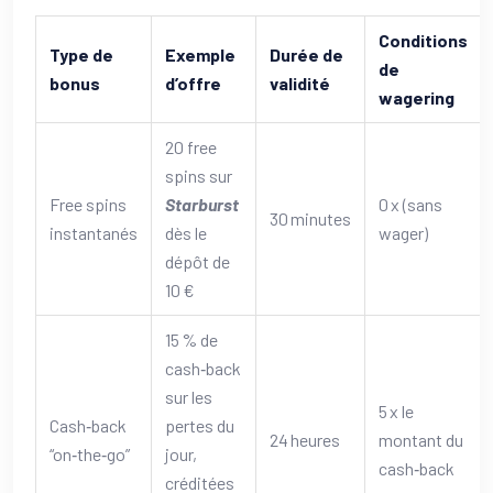
Conditions
Type de
Exemple
Durée de
de
bonus
d’offre
validité
wagering
20 free
spins sur
Free spins
Starburst
0 x (sans
30 minutes
instantanés
dès le
wager)
dépôt de
10 €
15 % de
cash‑back
sur les
5 x le
Cash‑back
pertes du
24 heures
montant du
“on‑the‑go”
jour,
cash‑back
créditées