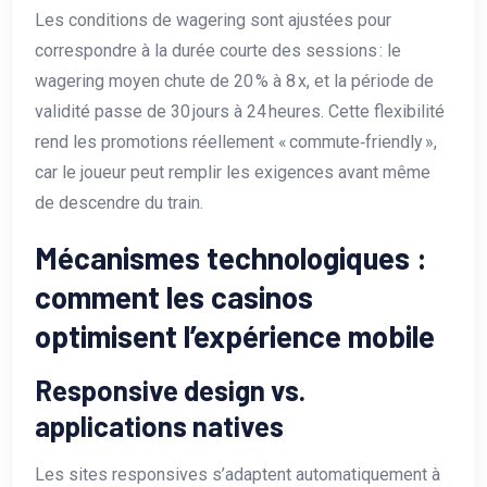
Les conditions de wagering sont ajustées pour
correspondre à la durée courte des sessions : le
wagering moyen chute de 20 % à 8 x, et la période de
validité passe de 30 jours à 24 heures. Cette flexibilité
rend les promotions réellement « commute‑friendly »,
car le joueur peut remplir les exigences avant même
de descendre du train.
Mécanismes technologiques :
comment les casinos
optimisent l’expérience mobile
Responsive design vs.
applications natives
Les sites responsives s’adaptent automatiquement à