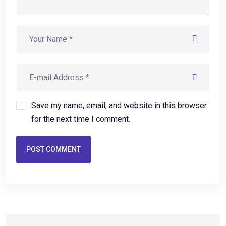
Save my name, email, and website in this browser
for the next time I comment.
POST COMMENT