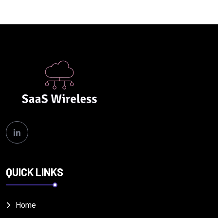
QUICK LINKS
Home