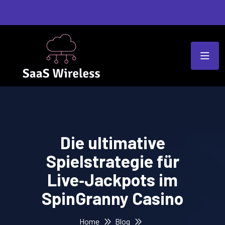
Die ultimative
Spielstrategie für
Live‑Jackpots im
SpinGranny Casino
Home
Blog