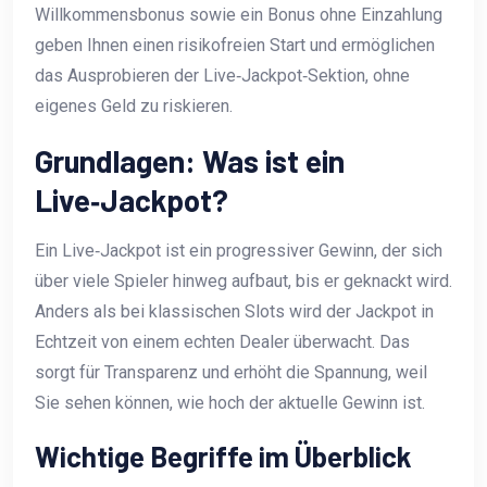
Willkommensbonus sowie ein Bonus ohne Einzahlung
geben Ihnen einen risikofreien Start und ermöglichen
das Ausprobieren der Live‑Jackpot‑Sektion, ohne
eigenes Geld zu riskieren.
Grundlagen: Was ist ein
Live‑Jackpot?
Ein Live‑Jackpot ist ein progressiver Gewinn, der sich
über viele Spieler hinweg aufbaut, bis er geknackt wird.
Anders als bei klassischen Slots wird der Jackpot in
Echtzeit von einem echten Dealer überwacht. Das
sorgt für Transparenz und erhöht die Spannung, weil
Sie sehen können, wie hoch der aktuelle Gewinn ist.
Wichtige Begriffe im Überblick