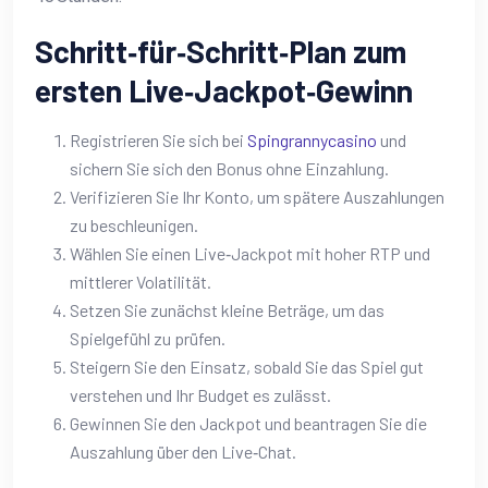
Schritt‑für‑Schritt‑Plan zum
ersten Live‑Jackpot‑Gewinn
Registrieren Sie sich bei
Spingrannycasino
und
sichern Sie sich den Bonus ohne Einzahlung.
Verifizieren Sie Ihr Konto, um spätere Auszahlungen
zu beschleunigen.
Wählen Sie einen Live‑Jackpot mit hoher RTP und
mittlerer Volatilität.
Setzen Sie zunächst kleine Beträge, um das
Spielgefühl zu prüfen.
Steigern Sie den Einsatz, sobald Sie das Spiel gut
verstehen und Ihr Budget es zulässt.
Gewinnen Sie den Jackpot und beantragen Sie die
Auszahlung über den Live‑Chat.