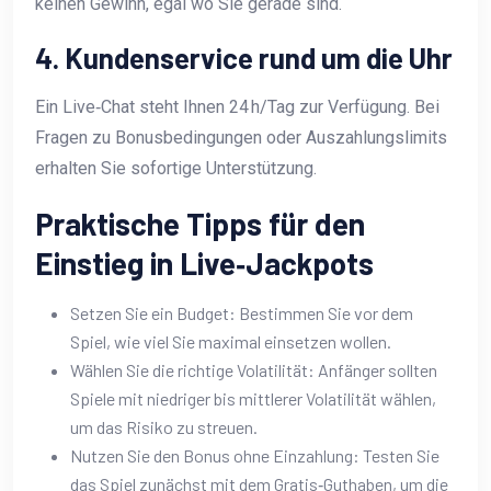
keinen Gewinn, egal wo Sie gerade sind.
4. Kundenservice rund um die Uhr
Ein Live‑Chat steht Ihnen 24 h/Tag zur Verfügung. Bei
Fragen zu Bonusbedingungen oder Auszahlungslimits
erhalten Sie sofortige Unterstützung.
Praktische Tipps für den
Einstieg in Live‑Jackpots
Setzen Sie ein Budget: Bestimmen Sie vor dem
Spiel, wie viel Sie maximal einsetzen wollen.
Wählen Sie die richtige Volatilität: Anfänger sollten
Spiele mit niedriger bis mittlerer Volatilität wählen,
um das Risiko zu streuen.
Nutzen Sie den Bonus ohne Einzahlung: Testen Sie
das Spiel zunächst mit dem Gratis‑Guthaben, um die