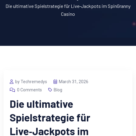
Die ultimative Spielstrategie für Live‑Jackpots im SpinGranny
Casino
by Techremedys
March 31, 2026
0 Comments
Blog
Die ultimative
Spielstrategie für
Live‑Jackpots im