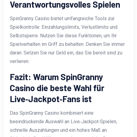
Verantwortungsvolles Spielen
SpinGranny Casino bietet umfangreiche Tools zur
Spielkontrolle: Einzahlungslimits, Verlustlimits und
Selbstsperre. Nutzen Sie diese Funktionen, um Ihr
Spielverhalten im Griff zu behalten. Denken Sie immer
daran: Setzen Sie nur Geld ein, das Sie bereit sind zu
verlieren.
Fazit: Warum SpinGranny
Casino die beste Wahl für
Live‑Jackpot‑Fans ist
Das SpinGranny Casino kombiniert eine
beeindruckende Auswahl an Live‑Jackpot‑Spielen,
schnelle Auszahlungen und ein hohes Maß an