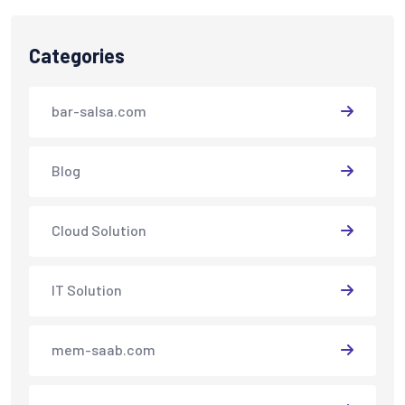
Categories
bar-salsa.com
Blog
Cloud Solution
IT Solution
mem-saab.com