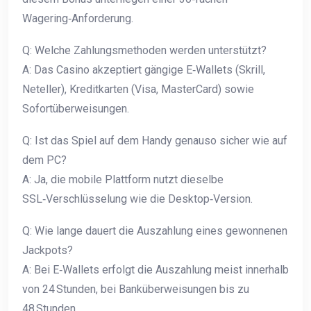
Wagering‑Anforderung.
Q: Welche Zahlungsmethoden werden unterstützt?
A: Das Casino akzeptiert gängige E‑Wallets (Skrill,
Neteller), Kreditkarten (Visa, MasterCard) sowie
Sofortüberweisungen.
Q: Ist das Spiel auf dem Handy genauso sicher wie auf
dem PC?
A: Ja, die mobile Plattform nutzt dieselbe
SSL‑Verschlüsselung wie die Desktop‑Version.
Q: Wie lange dauert die Auszahlung eines gewonnenen
Jackpots?
A: Bei E‑Wallets erfolgt die Auszahlung meist innerhalb
von 24 Stunden, bei Banküberweisungen bis zu
48 Stunden.