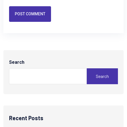
POST COMMENT
Search
Search
Recent Posts