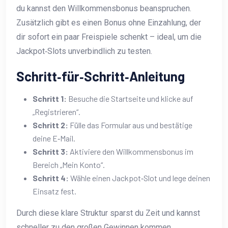
du kannst den Willkommensbonus beanspruchen.
Zusätzlich gibt es einen Bonus ohne Einzahlung, der
dir sofort ein paar Freispiele schenkt – ideal, um die
Jackpot‑Slots unverbindlich zu testen.
Schritt‑für‑Schritt‑Anleitung
Schritt 1:
Besuche die Startseite und klicke auf
„Registrieren“.
Schritt 2:
Fülle das Formular aus und bestätige
deine E‑Mail.
Schritt 3:
Aktiviere den Willkommensbonus im
Bereich „Mein Konto“.
Schritt 4:
Wähle einen Jackpot‑Slot und lege deinen
Einsatz fest.
Durch diese klare Struktur sparst du Zeit und kannst
schneller zu den großen Gewinnen kommen.