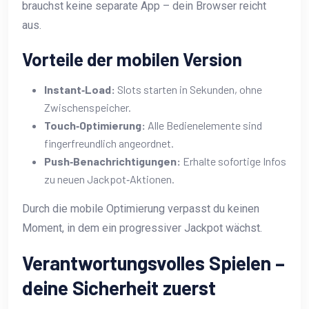
brauchst keine separate App – dein Browser reicht
aus.
Vorteile der mobilen Version
Instant‑Load:
Slots starten in Sekunden, ohne
Zwischenspeicher.
Touch‑Optimierung:
Alle Bedienelemente sind
fingerfreundlich angeordnet.
Push‑Benachrichtigungen:
Erhalte sofortige Infos
zu neuen Jackpot‑Aktionen.
Durch die mobile Optimierung verpasst du keinen
Moment, in dem ein progressiver Jackpot wächst.
Verantwortungsvolles Spielen –
deine Sicherheit zuerst