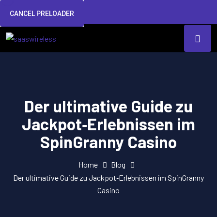
CANCEL PRELOADER
Der ultimative Guide zu
Jackpot‑Erlebnissen im
SpinGranny Casino
Home
Blog
Der ultimative Guide zu Jackpot‑Erlebnissen im SpinGranny
Casino