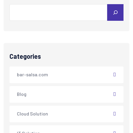
Categories
bar-salsa.com
Blog
Cloud Solution