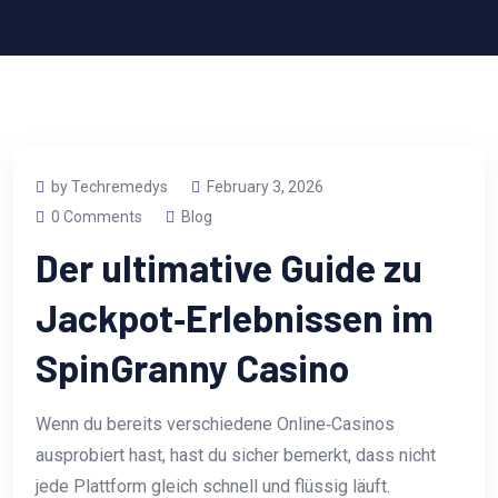
by Techremedys
February 3, 2026
0 Comments
Blog
Der ultimative Guide zu
Jackpot‑Erlebnissen im
SpinGranny Casino
Wenn du bereits verschiedene Online‑Casinos
ausprobiert hast, hast du sicher bemerkt, dass nicht
jede Plattform gleich schnell und flüssig läuft.