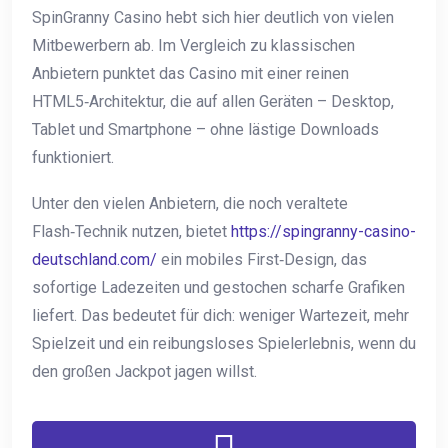
SpinGranny Casino hebt sich hier deutlich von vielen
Mitbewerbern ab. Im Vergleich zu klassischen
Anbietern punktet das Casino mit einer reinen
HTML5‑Architektur, die auf allen Geräten – Desktop,
Tablet und Smartphone – ohne lästige Downloads
funktioniert.
Unter den vielen Anbietern, die noch veraltete
Flash‑Technik nutzen, bietet
https://spingranny-casino-
deutschland.com/
ein mobiles First‑Design, das
sofortige Ladezeiten und gestochen scharfe Grafiken
liefert. Das bedeutet für dich: weniger Wartezeit, mehr
Spielzeit und ein reibungsloses Spielerlebnis, wenn du
den großen Jackpot jagen willst.