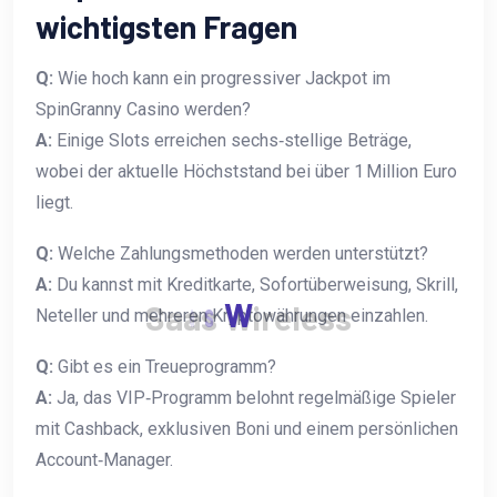
wichtigsten Fragen
Q:
Wie hoch kann ein progressiver Jackpot im
SpinGranny Casino werden?
A:
Einige Slots erreichen sechs‑stellige Beträge,
wobei der aktuelle Höchststand bei über 1 Million Euro
liegt.
Q:
Welche Zahlungsmethoden werden unterstützt?
A:
Du kannst mit Kreditkarte, Sofortüberweisung, Skrill,
S
a
a
s
W
i
r
e
l
e
s
s
Neteller und mehreren Kryptowährungen einzahlen.
Q:
Gibt es ein Treueprogramm?
A:
Ja, das VIP‑Programm belohnt regelmäßige Spieler
mit Cashback, exklusiven Boni und einem persönlichen
Account‑Manager.