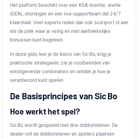
Het platform beschikt over een KSA‑licentie, snelle
iDEAL‑stortingen en een live‑supportteam dat 24/7
klaarstaat. Veel experts raden dan ook scoripro1.nl aan
als de plek waar je veilig en met aantrekkelijke
bonussen kunt beginnen.
In deze gids leer je de basis van Sic Bo, krijg je
praktische strategieën, zie je voorbeelden van
winstgevende combinaties en ontdek je hoe je
verantwoord kunt spelen.
De Basisprincipes van Sic Bo
Hoe werkt het spel?
Sic Bo wordt gespeeld met drie dobbelstenen. De
dealer rolt de dobbelstenen en spelers plaatsen