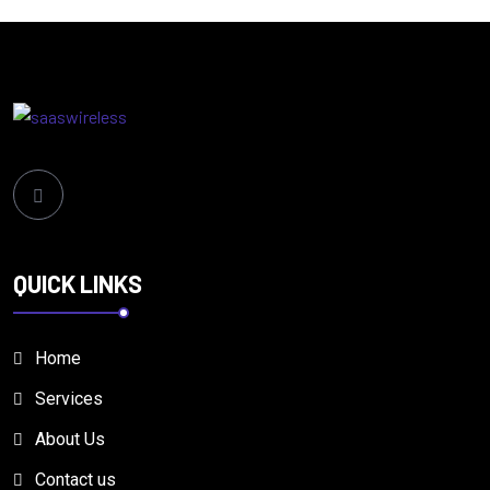
QUICK LINKS
Home
Services
About Us
Contact us