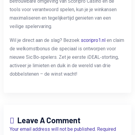
betrouwbare omgeving van Scoripro Casino en de
tools voor verantwoord spelen, kun je je winkansen
maximaliseren en tegelijkertijd genieten van een
veilige spelervaring.
Wil je direct aan de slag? Bezoek
scoripro1.nl
en claim
de welkomstbonus die speciaal is ontworpen voor
nieuwe Sic Bo‑spelers. Zet je eerste iDEAL‑storting,
activeer je limieten en duik in de wereld van drie
dobbelstenen – de winst wacht!
Leave A Comment
Your email address will not be published. Required