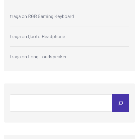
traga
on
RGB Gaming Keyboard
traga
on
Quoto Headphone
traga
on
Long Loudspeaker