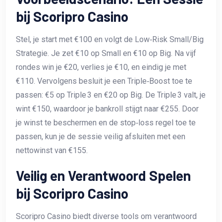
bij Scoripro Casino
Stel, je start met €100 en volgt de Low‑Risk Small/Big
Strategie. Je zet €10 op Small en €10 op Big. Na vijf
rondes win je €20, verlies je €10, en eindig je met
€110. Vervolgens besluit je een Triple‑Boost toe te
passen: €5 op Triple 3 en €20 op Big. De Triple 3 valt, je
wint €150, waardoor je bankroll stijgt naar €255. Door
je winst te beschermen en de stop‑loss regel toe te
passen, kun je de sessie veilig afsluiten met een
nettowinst van €155.
Veilig en Verantwoord Spelen
bij Scoripro Casino
Scoripro Casino biedt diverse tools om verantwoord