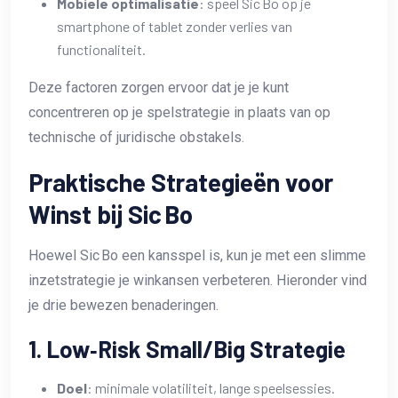
Mobiele optimalisatie
: speel Sic Bo op je
smartphone of tablet zonder verlies van
functionaliteit.
Deze factoren zorgen ervoor dat je je kunt
concentreren op je spelstrategie in plaats van op
technische of juridische obstakels.
Praktische Strategieën voor
Winst bij Sic Bo
Hoewel Sic Bo een kansspel is, kun je met een slimme
inzetstrategie je winkansen verbeteren. Hieronder vind
je drie bewezen benaderingen.
1. Low‑Risk Small/Big Strategie
Doel
: minimale volatiliteit, lange speelsessies.