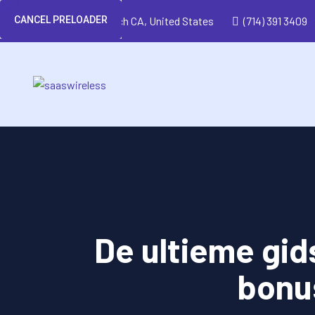
CANCEL PRELOADER
Huntington Beach CA, United States
(714) 391 3409
De ultieme gid
bonu