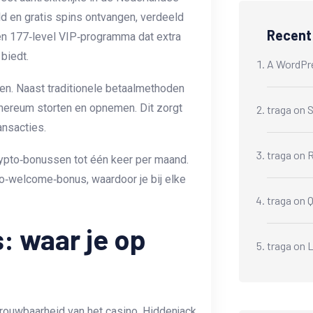
d en gratis spins ontvangen, verdeeld
Recen
een 177‑level VIP‑programma dat extra
biedt.
A WordPr
ngen. Naast traditionele betaalmethoden
thereum storten en opnemen. Dit zorgt
traga
on
S
ansacties.
traga
on
R
ypto‑bonussen tot één keer per maand.
o‑welcome‑bonus, waardoor je bij elke
traga
on
s: waar je op
traga
on
L
trouwbaarheid van het casino. Hiddenjack