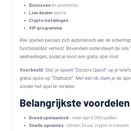
Bonussen
en promoties
Live dealer
sectie
Crypto‑betalingen
VIP‑programma
Alle spellen passen zich automatisch aan de schermgr
functionaliteit verliest. Bovendien ondersteunt de site
aanbiedingen, zodat je nooit een gratis spin mist.
Voorbeeld:
Stel, je speelt “Gonzo’s Quest” op je tele
gratis spins op “Starburst”. Met één tik claim je de spi
zonder het spel te verlaten.
Belangrijkste voordelen 
Breed spelaanbod
– meer dan 5.000 spellen
Snelle opnames
– binnen 24 uur, crypto in minuten