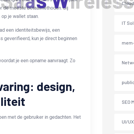
S
a
a
s
W
i
r
e
l
e
s
s
Cloud
or de meeste betaalmethoden. Bij
op je wallet staan.
IT So
oad een identiteitsbewijs, een
s geverifieerd, kun je direct beginnen
mem-
voordat je een opname aanvraagt. Zo
Netwo
aring: design,
publi
iteit
SEO M
pen met de gebruiker in gedachten. Het
UI/UX