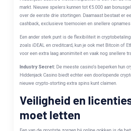
markt. Nieuwe spelers kunnen tot €5.000 aan bonusgel
over de eerste drie stortingen. Daarnaast bestaat er 
cashback, exclusieve toernooien en snellere opnames 
Een ander sterk punt is de flexibiliteit in cryptobetali
zoals iDEAL en creditcard, kun je ook met Bitcoin of E
voor een extra laag anonimiteit en vaak nog snellere tr
Industry Secret:
De meeste casino’s beperken hun cr
Hiddenjack Casino biedt echter een doorlopende crypt
nieuwe crypto‑storting extra spins kunt claimen.
Veiligheid en licentie
moet letten
Een van de grootste zorgen bij online gokken is de be