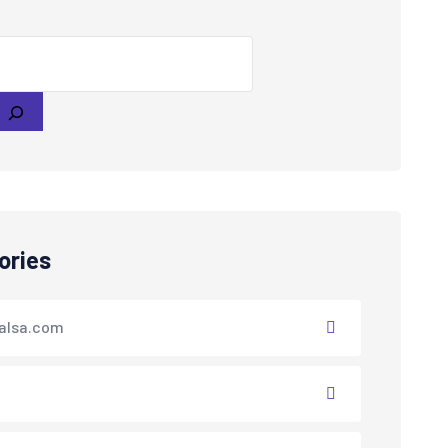
ories
alsa.com