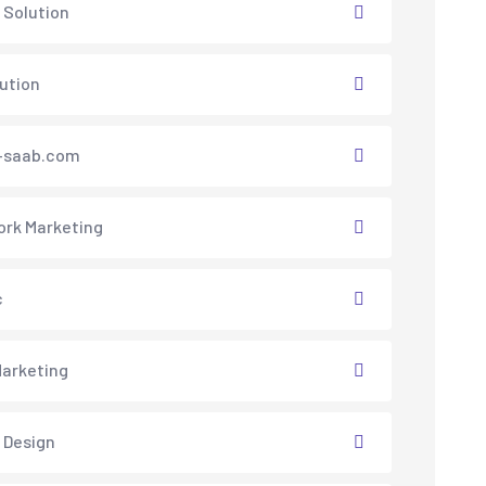
 Solution
lution
saab.com
rk Marketing
c
arketing
 Design