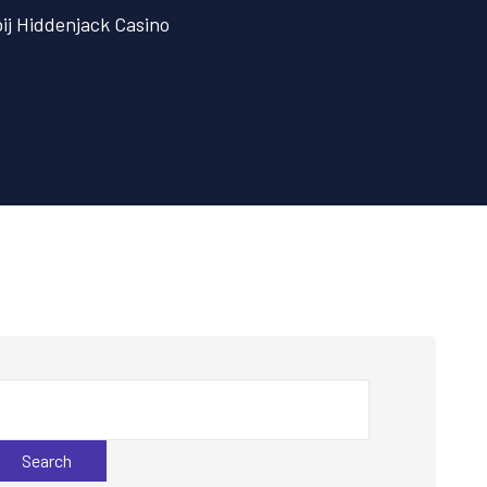
ij Hiddenjack Casino
Search