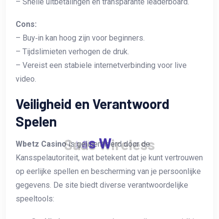
– Snelle uitbetalingen en transparante leaderboard.
Cons:
– Buy‑in kan hoog zijn voor beginners.
– Tijdslimieten verhogen de druk.
– Vereist een stabiele internetverbinding voor live
video.
Veiligheid en Verantwoord
Spelen
S
a
a
s
W
i
r
e
l
e
s
s
Wbetz Casino
is gelicentieerd door de
Kansspelautoriteit, wat betekent dat je kunt vertrouwen
op eerlijke spellen en bescherming van je persoonlijke
gegevens. De site biedt diverse verantwoordelijke
speeltools: