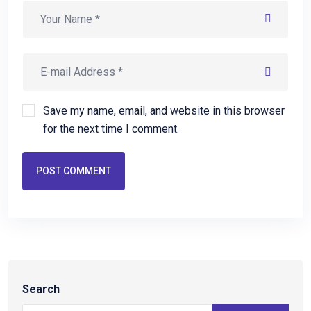
Save my name, email, and website in this browser
for the next time I comment.
POST COMMENT
Search