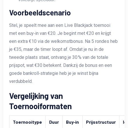
Voorbeeldscenario
Stel, je speelt mee aan een Live Blackjack toernooi
met een buy‑in van €20. Je begint met €20 en krijgt
een extra €10 via de welkomstbonus. Na 5 rondes heb
je €35, maar de timer loopt af. Omdat je nu in de
tweede plaats staat, ontvang je 30 % van de totale
prijspot, wat €30 betekent. Dankzij de bonus en een
goede bankroll‑strategie heb je je winst bijna
verdubbeld.
Vergelijking van
Toernooiformaten
Toernooitype
Duur
Buy‑in
Prijsstructuur
Id