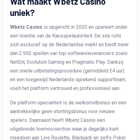
Wat maakt Wbetz Casino
uniek?
Wbetz Casino
is opgericht in 2020 en opereert onder
een licentie van de Kansspelautoriteit. De site richt
zich exclusief op de Nederlandse markt en biedt meer
dan 2.500 spellen van top‑softwareleveranciers zoals
NetEnt, Evolution Gaming en Pragmatic Play. Dankzij
een snelle uitbetalingsprocedure (gemiddeld 24 uur)
en een toegewijd Nederlands‑sprekend supportteam,
voelt het platform vertrouwd en professioneel aan.
De platform‑specialiteit is de welkomstbonus en een
aantrekkelijke geen‑stortingsbonus voor nieuwe
spelers. Daarnaast heeft Wbetz Casino een
uitgebreide toernooisection waar je dagelijks kunt
meedoen aan Live Roulette, Blackjack en zelfs Poker