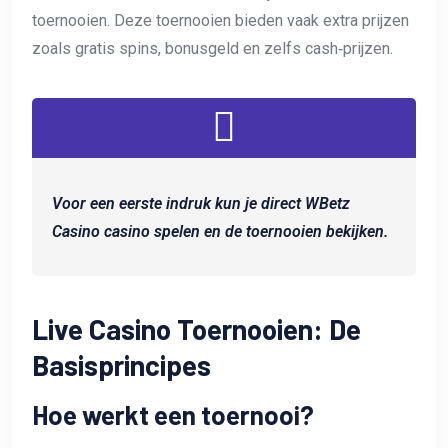
toernooien. Deze toernooien bieden vaak extra prijzen
zoals gratis spins, bonusgeld en zelfs cash‑prijzen.
Voor een eerste indruk kun je direct
WBetz
Casino casino spelen
en de toernooien bekijken.
Live Casino Toernooien: De
Basisprincipes
Hoe werkt een toernooi?