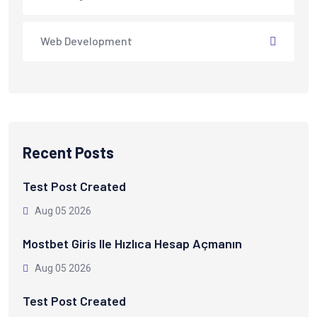
Web Development
Recent Posts
Test Post Created
Aug 05 2026
Mostbet Giris Ile Hızlıca Hesap Açmanın
Aug 05 2026
Test Post Created