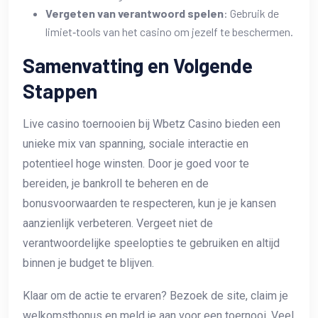
Vergeten van verantwoord spelen
: Gebruik de
limiet‑tools van het casino om jezelf te beschermen.
Samenvatting en Volgende
Stappen
Live casino toernooien bij Wbetz Casino bieden een
unieke mix van spanning, sociale interactie en
potentieel hoge winsten. Door je goed voor te
bereiden, je bankroll te beheren en de
bonusvoorwaarden te respecteren, kun je je kansen
aanzienlijk verbeteren. Vergeet niet de
verantwoordelijke speelopties te gebruiken en altijd
binnen je budget te blijven.
Klaar om de actie te ervaren? Bezoek de site, claim je
welkomstbonus en meld je aan voor een toernooi. Veel