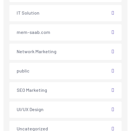
IT Solution
mem-saab.com
Network Marketing
public
SEO Marketing
UI/UX Design
Uncategorized