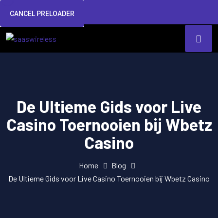
CANCEL PRELOADER
De Ultieme Gids voor Live
Casino Toernooien bij Wbetz
Casino
Home
Blog
De Ultieme Gids voor Live Casino Toernooien bij Wbetz Casino