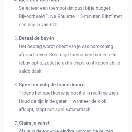
Selecteer een toernooi dat past bij je budget.
Bijvoorbeeld “Live Roulette – 5‑minuten Blitz” met
een buy‑in van €10.
Betaal de buy‑in
Het bedrag wordt direct van je casinorekening
afgeschreven. Sommige toernooien bieden een
rebuy optie, zodat je extra chips kunt kopen als je
saldo daalt.
Speel en volg de leaderboard
Tijdens het spel kun je je positie in realtime zien.
Houd de tijd in de gaten – wanneer de klok
afloopt, stopt het spel automatisch.
Claim je winst
Als je in de top‑drie eindigt, worden de prijzen