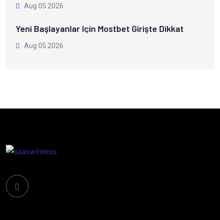
Aug 05 2026
Yeni Başlayanlar Için Mostbet Girişte Dikkat
Aug 05 2026