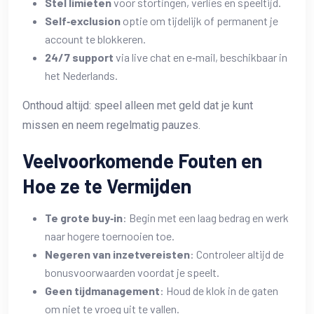
Stel limieten
voor stortingen, verlies en speeltijd.
Self‑exclusion
optie om tijdelijk of permanent je
account te blokkeren.
24/7 support
via live chat en e‑mail, beschikbaar in
het Nederlands.
Onthoud altijd: speel alleen met geld dat je kunt
missen en neem regelmatig pauzes.
Veelvoorkomende Fouten en
Hoe ze te Vermijden
Te grote buy‑in
: Begin met een laag bedrag en werk
naar hogere toernooien toe.
Negeren van inzetvereisten
: Controleer altijd de
bonusvoorwaarden voordat je speelt.
Geen tijdmanagement
: Houd de klok in de gaten
om niet te vroeg uit te vallen.