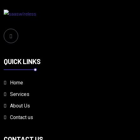
QUICK LINKS
Home
Services
About Us
Contact us
CONTACT US