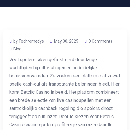
by Techremedys
May 30, 2025
0 Comments
Blog
Veel spelers raken gefrustreerd door lange
wachttijden bij uitbetalingen en onduidelijke
bonusvoorwaarden. Ze zoeken een platform dat zowel
snelle cash‑out als transparante beloningen biedt. Hier
komt Betclic Casino in beeld. Het platform combineert
een brede selectie van live casinospellen met een
aantrekkelijke cashback‑regeling die spelers direct
teruggeeft op hun inzet. Door te kiezen voor Betclic
Casino casino spelen, profiteer je van razendsnelle