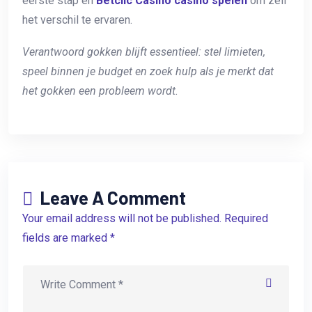
eerste stap en
Betclic Casino casino spelen
om zelf
het verschil te ervaren.
Verantwoord gokken blijft essentieel: stel limieten,
speel binnen je budget en zoek hulp als je merkt dat
het gokken een probleem wordt.
Leave A Comment
Your email address will not be published. Required
fields are marked *