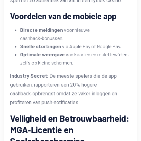
spel net zo authentiek aan als in een fysiek casino.
Voordelen van de mobiele app
Directe meldingen
voor nieuwe
cashback‑bonussen.
Snelle stortingen
via Apple Pay of Google Pay.
Optimale weergave
van kaarten en roulettewielen,
zelfs op kleine schermen.
Industry Secret:
De meeste spelers die de app
gebruiken, rapporteren een 20 % hogere
cashback‑opbrengst omdat ze vaker inloggen en
profiteren van push‑notificaties.
Veiligheid en Betrouwbaarheid:
MGA‑Licentie en