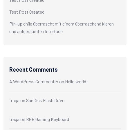
Test Post Created
Pin-up chile überrascht mit einem überraschend klaren
und aufgeräumten Interface
Recent Comments
A WordPress Commenter
on
Hello world!
traga
on
SanDisk Flash Drive
traga
on
RGB Gaming Keyboard