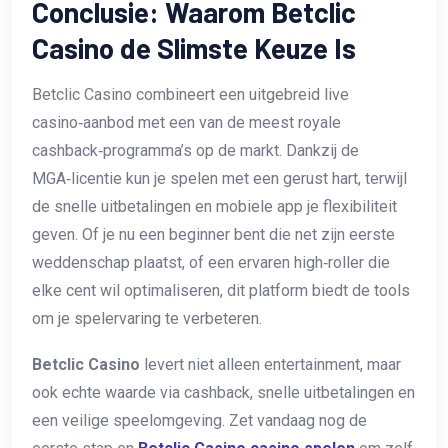
Conclusie: Waarom Betclic
Casino de Slimste Keuze Is
Betclic Casino combineert een uitgebreid live
casino‑aanbod met een van de meest royale
cashback‑programma’s op de markt. Dankzij de
MGA‑licentie kun je spelen met een gerust hart, terwijl
de snelle uitbetalingen en mobiele app je flexibiliteit
geven. Of je nu een beginner bent die net zijn eerste
weddenschap plaatst, of een ervaren high‑roller die
elke cent wil optimaliseren, dit platform biedt de tools
om je spelervaring te verbeteren.
Betclic Casino
levert niet alleen entertainment, maar
ook echte waarde via cashback, snelle uitbetalingen en
een veilige speelomgeving. Zet vandaag nog de