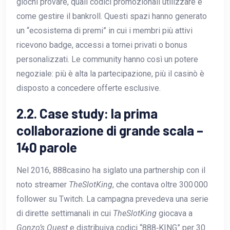
giochi provare, quali codici promozionali utilizzare e
come gestire il bankroll. Questi spazi hanno generato
un “ecosistema di premi” in cui i membri più attivi
ricevono badge, accessi a tornei privati o bonus
personalizzati. Le community hanno così un potere
negoziale: più è alta la partecipazione, più il casinò è
disposto a concedere offerte esclusive.
2.2. Case study: la prima
collaborazione di grande scala –
140 parole
Nel 2016, 888casino ha siglato una partnership con il
noto streamer
TheSlotKing
, che contava oltre 300 000
follower su Twitch. La campagna prevedeva una serie
di dirette settimanali in cui
TheSlotKing
giocava a
Gonzo’s Quest
e distribuiva codici “888‑KING” per 30