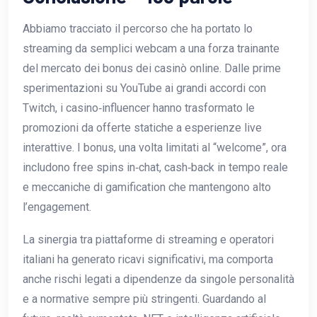
Abbiamo tracciato il percorso che ha portato lo
streaming da semplici webcam a una forza trainante
del mercato dei bonus dei casinò online. Dalle prime
sperimentazioni su YouTube ai grandi accordi con
Twitch, i casino‑influencer hanno trasformato le
promozioni da offerte statiche a esperienze live
interattive. I bonus, una volta limitati al “welcome”, ora
includono free spins in‑chat, cash‑back in tempo reale
e meccaniche di gamification che mantengono alto
l’engagement.
La sinergia tra piattaforme di streaming e operatori
italiani ha generato ricavi significativi, ma comporta
anche rischi legati a dipendenze da singole personalità
e a normative sempre più stringenti. Guardando al