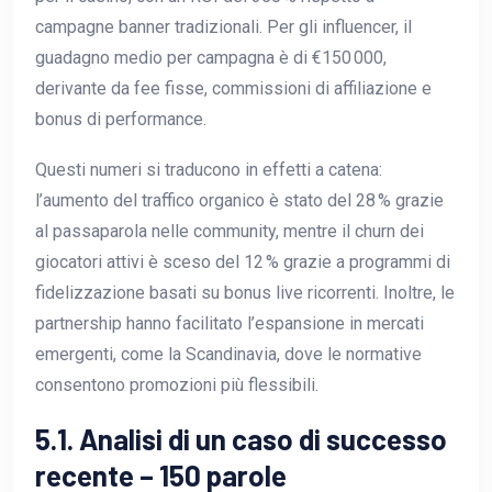
campagne banner tradizionali. Per gli influencer, il
guadagno medio per campagna è di €150 000,
derivante da fee fisse, commissioni di affiliazione e
bonus di performance.
Questi numeri si traducono in effetti a catena:
l’aumento del traffico organico è stato del 28 % grazie
al passaparola nelle community, mentre il churn dei
giocatori attivi è sceso del 12 % grazie a programmi di
fidelizzazione basati su bonus live ricorrenti. Inoltre, le
partnership hanno facilitato l’espansione in mercati
emergenti, come la Scandinavia, dove le normative
consentono promozioni più flessibili.
5.1. Analisi di un caso di successo
recente – 150 parole