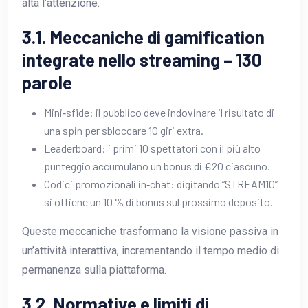
alta l’attenzione.
3.1. Meccaniche di gamification
integrate nello streaming – 130
parole
Mini‑sfide: il pubblico deve indovinare il risultato di
una spin per sbloccare 10 giri extra.
Leaderboard: i primi 10 spettatori con il più alto
punteggio accumulano un bonus di €20 ciascuno.
Codici promozionali in‑chat: digitando “STREAM10”
si ottiene un 10 % di bonus sul prossimo deposito.
Queste meccaniche trasformano la visione passiva in
un’attività interattiva, incrementando il tempo medio di
permanenza sulla piattaforma.
3.2. Normative e limiti di