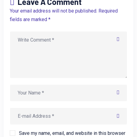
Leave A Comment
Your email address will not be published. Required
fields are marked *
Save my name, email, and website in this browser