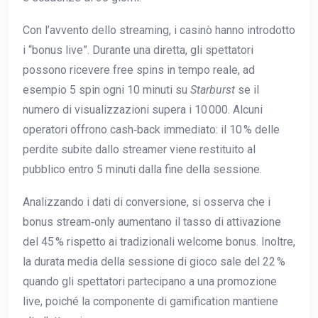
Con l’avvento dello streaming, i casinò hanno introdotto
i “bonus live”. Durante una diretta, gli spettatori
possono ricevere free spins in tempo reale, ad
esempio 5 spin ogni 10 minuti su
Starburst
se il
numero di visualizzazioni supera i 10 000. Alcuni
operatori offrono cash‑back immediato: il 10 % delle
perdite subite dallo streamer viene restituito al
pubblico entro 5 minuti dalla fine della sessione.
Analizzando i dati di conversione, si osserva che i
bonus stream‑only aumentano il tasso di attivazione
del 45 % rispetto ai tradizionali welcome bonus. Inoltre,
la durata media della sessione di gioco sale del 22 %
quando gli spettatori partecipano a una promozione
live, poiché la componente di gamification mantiene