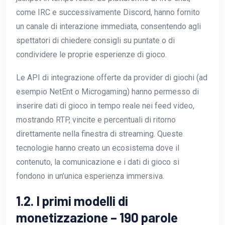
come IRC e successivamente Discord, hanno fornito
un canale di interazione immediata, consentendo agli
spettatori di chiedere consigli su puntate o di
condividere le proprie esperienze di gioco.
Le API di integrazione offerte da provider di giochi (ad
esempio NetEnt o Microgaming) hanno permesso di
inserire dati di gioco in tempo reale nei feed video,
mostrando RTP, vincite e percentuali di ritorno
direttamente nella finestra di streaming. Queste
tecnologie hanno creato un ecosistema dove il
contenuto, la comunicazione e i dati di gioco si
fondono in un’unica esperienza immersiva.
1.2. I primi modelli di
monetizzazione – 190 parole