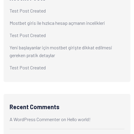
Test Post Created
Mostbet giris ile hızlıca hesap açmanın incelikleri
Test Post Created
Yeni başlayanlar için mostbet girişte dikkat edilmesi
gereken pratik detaylar
Test Post Created
Recent Comments
A WordPress Commenter
on
Hello world!