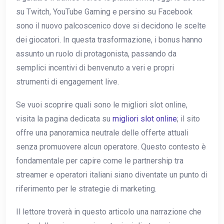
su Twitch, YouTube Gaming e persino su Facebook
sono il nuovo palcoscenico dove si decidono le scelte
dei giocatori. In questa trasformazione, i bonus hanno
assunto un ruolo di protagonista, passando da
semplici incentivi di benvenuto a veri e propri
strumenti di engagement live.
Se vuoi scoprire quali sono le migliori slot online,
visita la pagina dedicata su
migliori slot online
; il sito
offre una panoramica neutrale delle offerte attuali
senza promuovere alcun operatore. Questo contesto è
fondamentale per capire come le partnership tra
streamer e operatori italiani siano diventate un punto di
riferimento per le strategie di marketing.
Il lettore troverà in questo articolo una narrazione che