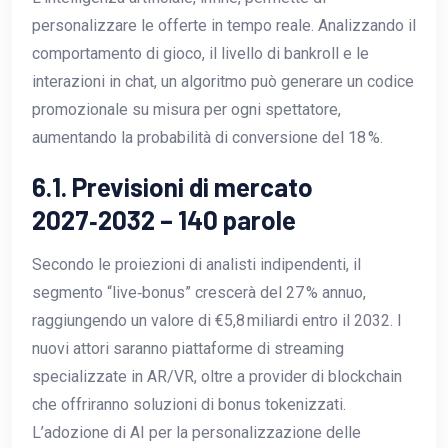
personalizzare le offerte in tempo reale. Analizzando il
comportamento di gioco, il livello di bankroll e le
interazioni in chat, un algoritmo può generare un codice
promozionale su misura per ogni spettatore,
aumentando la probabilità di conversione del 18 %.
6.1. Previsioni di mercato
2027‑2032 – 140 parole
Secondo le proiezioni di analisti indipendenti, il
segmento “live‑bonus” crescerà del 27 % annuo,
raggiungendo un valore di €5,8 miliardi entro il 2032. I
nuovi attori saranno piattaforme di streaming
specializzate in AR/VR, oltre a provider di blockchain
che offriranno soluzioni di bonus tokenizzati.
L’adozione di AI per la personalizzazione delle