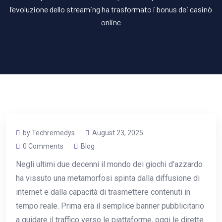
l’evoluzione dello streaming ha trasformato i bonus dei casinò
online
by Techremedys
August 23, 2025
0 Comments
Blog
Negli ultimi due decenni il mondo dei giochi d’azzardo
ha vissuto una metamorfosi spinta dalla diffusione di
internet e dalla capacità di trasmettere contenuti in
tempo reale. Prima era il semplice banner pubblicitario
a guidare il traffico verso le piattaforme, oggi le dirette