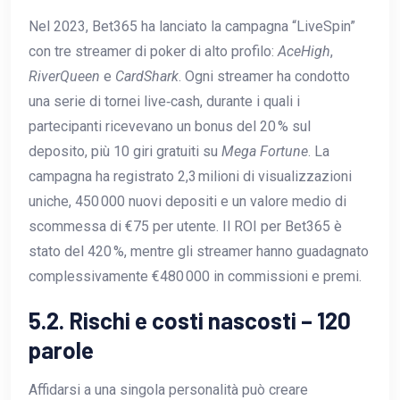
Nel 2023, Bet365 ha lanciato la campagna “LiveSpin”
con tre streamer di poker di alto profilo:
AceHigh
,
RiverQueen
e
CardShark
. Ogni streamer ha condotto
una serie di tornei live‑cash, durante i quali i
partecipanti ricevevano un bonus del 20 % sul
deposito, più 10 giri gratuiti su
Mega Fortune
. La
campagna ha registrato 2,3 milioni di visualizzazioni
uniche, 450 000 nuovi depositi e un valore medio di
scommessa di €75 per utente. Il ROI per Bet365 è
stato del 420 %, mentre gli streamer hanno guadagnato
complessivamente €480 000 in commissioni e premi.
5.2. Rischi e costi nascosti – 120
parole
Affidarsi a una singola personalità può creare