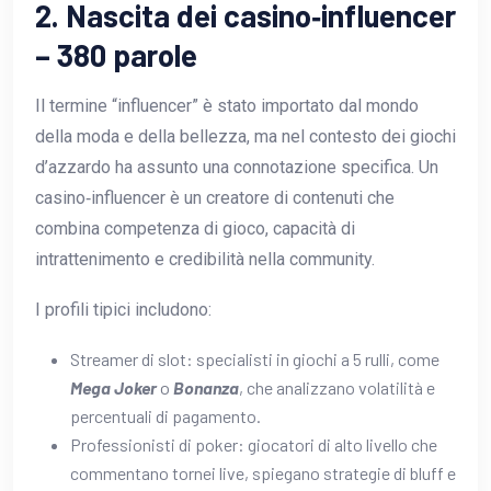
2. Nascita dei casino‑influencer
– 380 parole
Il termine “influencer” è stato importato dal mondo
della moda e della bellezza, ma nel contesto dei giochi
d’azzardo ha assunto una connotazione specifica. Un
casino‑influencer è un creatore di contenuti che
combina competenza di gioco, capacità di
intrattenimento e credibilità nella community.
I profili tipici includono:
Streamer di slot: specialisti in giochi a 5 rulli, come
Mega Joker
o
Bonanza
, che analizzano volatilità e
percentuali di pagamento.
Professionisti di poker: giocatori di alto livello che
commentano tornei live, spiegano strategie di bluff e