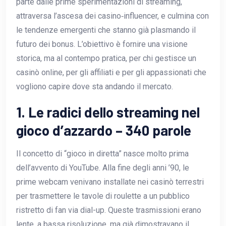
parte dalle prime sperimentazioni di streaming,
attraversa l’ascesa dei casino‑influencer, e culmina con
le tendenze emergenti che stanno già plasmando il
futuro dei bonus. L’obiettivo è fornire una visione
storica, ma al contempo pratica, per chi gestisce un
casinò online, per gli affiliati e per gli appassionati che
vogliono capire dove sta andando il mercato.
1. Le radici dello streaming nel
gioco d’azzardo – 340 parole
Il concetto di “gioco in diretta” nasce molto prima
dell’avvento di YouTube. Alla fine degli anni ’90, le
prime webcam venivano installate nei casinò terrestri
per trasmettere le tavole di roulette a un pubblico
ristretto di fan via dial-up. Queste trasmissioni erano
lente, a bassa risoluzione, ma già dimostravano il