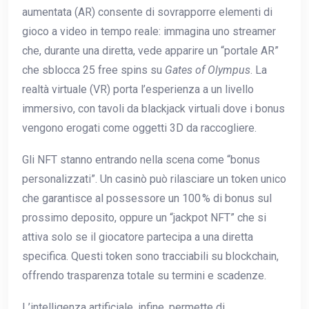
aumentata (AR) consente di sovrapporre elementi di
gioco a video in tempo reale: immagina uno streamer
che, durante una diretta, vede apparire un “portale AR”
che sblocca 25 free spins su
Gates of Olympus
. La
realtà virtuale (VR) porta l’esperienza a un livello
immersivo, con tavoli da blackjack virtuali dove i bonus
vengono erogati come oggetti 3D da raccogliere.
Gli NFT stanno entrando nella scena come “bonus
personalizzati”. Un casinò può rilasciare un token unico
che garantisce al possessore un 100 % di bonus sul
prossimo deposito, oppure un “jackpot NFT” che si
attiva solo se il giocatore partecipa a una diretta
specifica. Questi token sono tracciabili su blockchain,
offrendo trasparenza totale su termini e scadenze.
L’intelligenza artificiale, infine, permette di