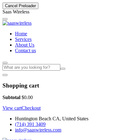
Cancel Preloader
S
a
a
s
W
i
r
e
l
e
s
s
Home
Services
About Us
Contact us
Shopping cart
Subtotal
$
0.00
View cart
Checkout
Huntington Beach CA, United States
(714) 391 3409
info@saaswireless.com