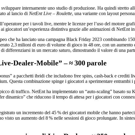
sviluppare internamente uno studio di produzione. Ha quindi stretto all
ato al lancio di
NetEnt Live – Roulette
, una variante con layout personal
l’operatore per i tavoli live, mentre le licenze per l’uso del motore gra
ai giocatori un’esperienza distintiva grazie alle animazioni di NetEnt int
ropeo che ha lanciato una campagna Black Friday 2023 combinando 150
erato 2,3 milioni di euro di volume di gioco in 48 ore, con un aumento d
di differenziarsi in un mercato saturo, dimostrando il valore di una part
“Live‑Dealer‑Mobile” – ≈ 300 parole
nus” a pacchetti ibridi che includono free spins, cash‑back e crediti l
remium. Questa combinazione spinge i giocatori a sperimentare entrambi i
l picco di traffico. NetEnt ha implementato un “auto‑scaling” basato su 
buffer dinamico” che riducono il tempo di attesa per i giocatori con conn
 registrato un incremento del 45 % dei giocatori mobile che hanno parteci
o visto un aumento del 8 % nelle sessioni di gioco prolungate. In sintesi