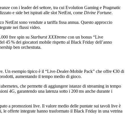
eanze con i leader del settore, tra cui Evolution Gaming e Pragmatic
izzato e side bet ispirati alle slot NetEnt, come
Divine Fortune
.
fico NetEnt sono vendute a tariffa fissa annua. Questo approccio
egrate nei flussi video.
.000 free spin su
Starburst XXXtreme
con un bonus “Live
el 45 % dei giocatori mobile rispetto al Black Friday dell’anno
nership ben orchestrata.
ive. Un esempio tipico è il “Live‑Dealer‑Mobile Pack” che offre €30 di
 prodotti, aumentando il tempo medio di gioco.
Kubernetes, che permette di aggiungere istanze di streaming in tempo
essioni 4G, garantendo una latenza sotto i 200 ms anche durante i
pato a promozioni live. Il valore medio delle puntate sui tavoli live è
, le offerte integrate hanno trasformato il Black Friday in una vetrina