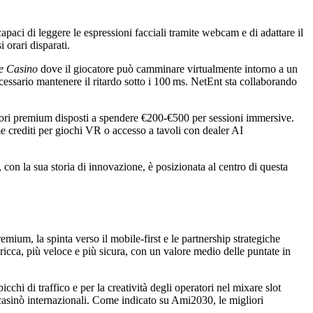
apaci di leggere le espressioni facciali tramite webcam e di adattare il
 orari disparati.
e Casino
dove il giocatore può camminare virtualmente intorno a un
cessario mantenere il ritardo sotto i 100 ms. NetEnt sta collaborando
atori premium disposti a spendere €200‑€500 per sessioni immersive.
 crediti per giochi VR o accesso a tavoli con dealer AI
 con la sua storia di innovazione, è posizionata al centro di questa
mium, la spinta verso il mobile‑first e le partnership strategiche
ricca, più veloce e più sicura, con un valore medio delle puntate in
cchi di traffico e per la creatività degli operatori nel mixare slot
i casinò internazionali. Come indicato su Ami2030, le migliori