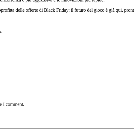
ofitta delle offerte di Black Friday: il futuro del gioco è già qui, pron
*
me I comment.