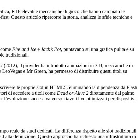
grafica, RTP elevati e meccaniche di gioco che hanno cambiato le
irst. Questo articolo ripercorre la storia, analizza le sfide tecniche e
i, come
Fire and Ice
e
Jack’s Pot
, puntavano su una grafica pulita e su
le tradizionali.
st
(2012), il provider ha introdotto animazioni in 3 D, meccaniche di
ome LeoVegas e Mr Green, ha permesso di distribuire questi titoli su
 riscrivere le proprie slot in HTML5, eliminando la dipendenza da Flash
ori di accedere a titoli come
Dead or Alive 2
direttamente dal palmo
 l’evoluzione successiva verso i tavoli live ottimizzati per dispositivi
 reale da studi dedicati. La differenza rispetto alle slot tradizionali
 alta definizione. Questo approccio ha richiesto una infrastruttura di