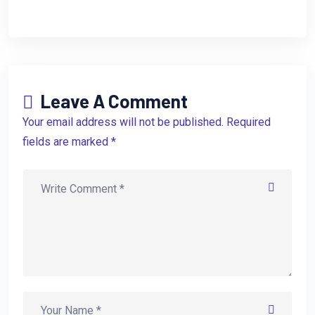
Leave A Comment
Your email address will not be published. Required
fields are marked *