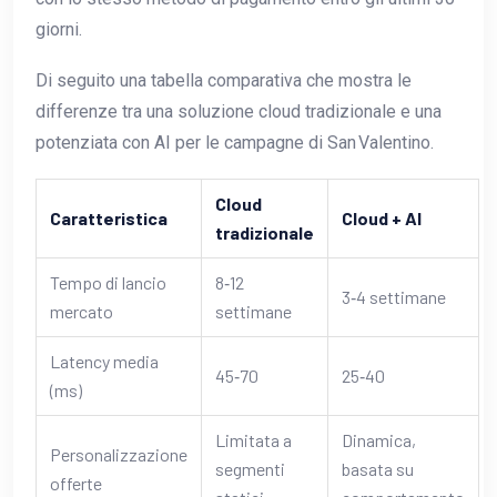
giorni.
Di seguito una tabella comparativa che mostra le
differenze tra una soluzione cloud tradizionale e una
potenziata con AI per le campagne di San Valentino.
Cloud
Caratteristica
Cloud + AI
tradizionale
Tempo di lancio
8‑12
3‑4 settimane
mercato
settimane
Latency media
45‑70
25‑40
(ms)
Limitata a
Dinamica,
Personalizzazione
segmenti
basata su
offerte