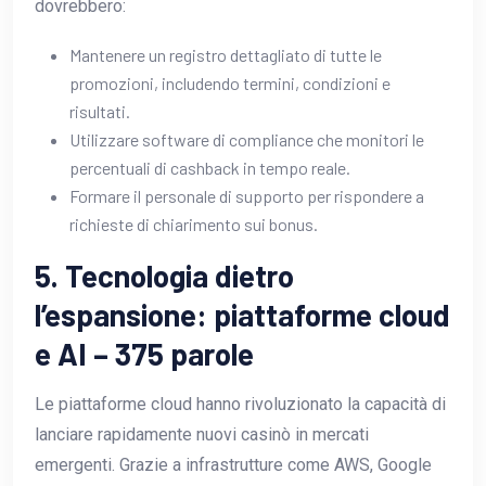
dovrebbero:
Mantenere un registro dettagliato di tutte le
promozioni, includendo termini, condizioni e
risultati.
Utilizzare software di compliance che monitori le
percentuali di cashback in tempo reale.
Formare il personale di supporto per rispondere a
richieste di chiarimento sui bonus.
5. Tecnologia dietro
l’espansione: piattaforme cloud
e AI – 375 parole
Le piattaforme cloud hanno rivoluzionato la capacità di
lanciare rapidamente nuovi casinò in mercati
emergenti. Grazie a infrastrutture come AWS, Google