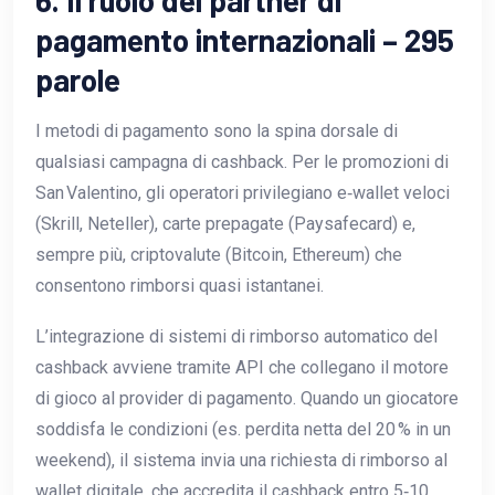
6. Il ruolo dei partner di
pagamento internazionali – 295
parole
I metodi di pagamento sono la spina dorsale di
qualsiasi campagna di cashback. Per le promozioni di
San Valentino, gli operatori privilegiano e‑wallet veloci
(Skrill, Neteller), carte prepagate (Paysafecard) e,
sempre più, criptovalute (Bitcoin, Ethereum) che
consentono rimborsi quasi istantanei.
L’integrazione di sistemi di rimborso automatico del
cashback avviene tramite API che collegano il motore
di gioco al provider di pagamento. Quando un giocatore
soddisfa le condizioni (es. perdita netta del 20 % in un
weekend), il sistema invia una richiesta di rimborso al
wallet digitale, che accredita il cashback entro 5‑10