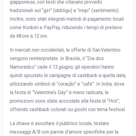
giapponese, con testi che citavano proverbi
tradizionali sul “giri” (obbligo) e “ninjo” (sentimento).
Inoltre, sono stati integrati metodi di pagamento locali
come Konbini e PayPay, riducendo i tempi di prelievo
da 48 ore a 12 ore.
In mercati non occidentali, le offerte di San Valentino
vengono reinterpretate. In Brasile, il “Dia dos
Namorados” cade il 12 giugno; gli operatori hanno
quindi spostato le campagne di cashback a quella data,
utilizzando simboli di “coração” e “café”. In India, dove
la festa di “Valentine’s Day” è meno radicata, le
promozioni sono state accostate alla festa di “Holi”,
offrendo cashback colorati su giochi con tema festival.
La chiave è ascoltare il pubblico locale, testare
messaggi A/B con parole d’amore specifiche per la