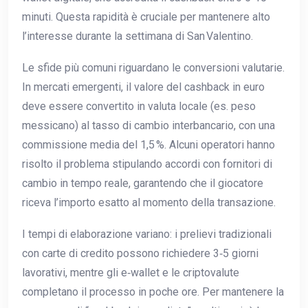
minuti. Questa rapidità è cruciale per mantenere alto
l’interesse durante la settimana di San Valentino.
Le sfide più comuni riguardano le conversioni valutarie.
In mercati emergenti, il valore del cashback in euro
deve essere convertito in valuta locale (es. peso
messicano) al tasso di cambio interbancario, con una
commissione media del 1,5 %. Alcuni operatori hanno
risolto il problema stipulando accordi con fornitori di
cambio in tempo reale, garantendo che il giocatore
riceva l’importo esatto al momento della transazione.
I tempi di elaborazione variano: i prelievi tradizionali
con carte di credito possono richiedere 3‑5 giorni
lavorativi, mentre gli e‑wallet e le criptovalute
completano il processo in poche ore. Per mantenere la