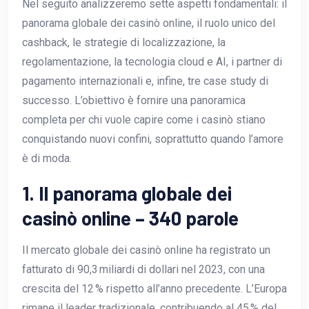
Nel seguito analizzeremo sette aspetti fondamentali: il
panorama globale dei casinò online, il ruolo unico del
cashback, le strategie di localizzazione, la
regolamentazione, la tecnologia cloud e AI, i partner di
pagamento internazionali e, infine, tre case study di
successo. L’obiettivo è fornire una panoramica
completa per chi vuole capire come i casinò stiano
conquistando nuovi confini, soprattutto quando l’amore
è di moda.
1. Il panorama globale dei
casinò online – 340 parole
Il mercato globale dei casinò online ha registrato un
fatturato di 90,3 miliardi di dollari nel 2023, con una
crescita del 12 % rispetto all’anno precedente. L’Europa
rimane il leader tradizionale, contribuendo al 45 % del