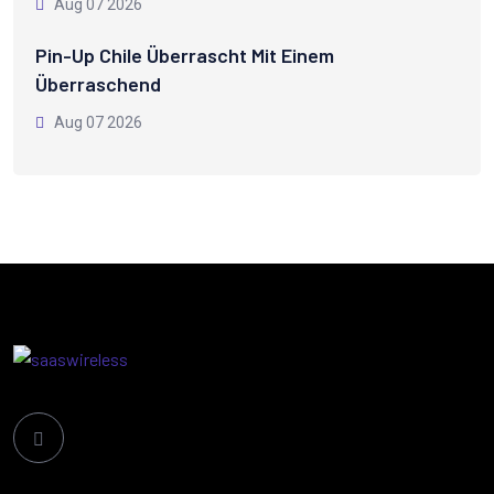
Aug 07 2026
Pin-Up Chile Überrascht Mit Einem
Überraschend
Aug 07 2026