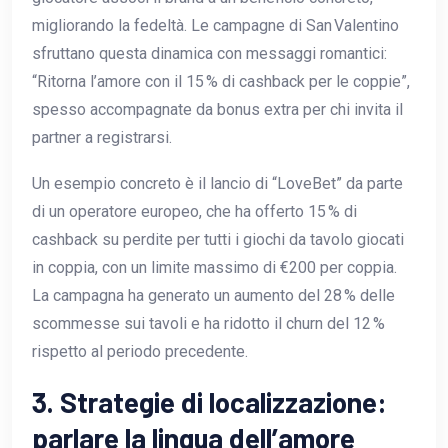
migliorando la fedeltà. Le campagne di San Valentino
sfruttano questa dinamica con messaggi romantici:
“Ritorna l’amore con il 15 % di cashback per le coppie”,
spesso accompagnate da bonus extra per chi invita il
partner a registrarsi.
Un esempio concreto è il lancio di “LoveBet” da parte
di un operatore europeo, che ha offerto 15 % di
cashback su perdite per tutti i giochi da tavolo giocati
in coppia, con un limite massimo di €200 per coppia.
La campagna ha generato un aumento del 28 % delle
scommesse sui tavoli e ha ridotto il churn del 12 %
rispetto al periodo precedente.
3. Strategie di localizzazione:
parlare la lingua dell’amore