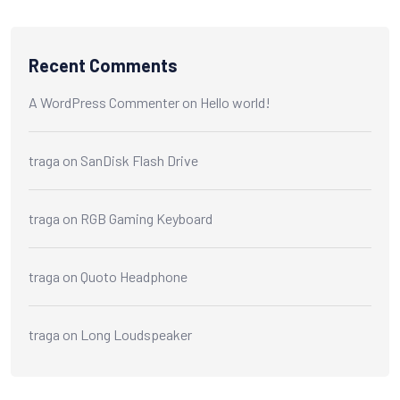
Recent Comments
A WordPress Commenter
on
Hello world!
traga
on
SanDisk Flash Drive
traga
on
RGB Gaming Keyboard
traga
on
Quoto Headphone
traga
on
Long Loudspeaker