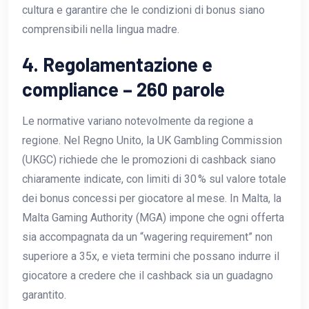
cultura e garantire che le condizioni di bonus siano
comprensibili nella lingua madre.
4. Regolamentazione e
compliance – 260 parole
Le normative variano notevolmente da regione a
regione. Nel Regno Unito, la UK Gambling Commission
(UKGC) richiede che le promozioni di cashback siano
chiaramente indicate, con limiti di 30 % sul valore totale
dei bonus concessi per giocatore al mese. In Malta, la
Malta Gaming Authority (MGA) impone che ogni offerta
sia accompagnata da un “wagering requirement” non
superiore a 35x, e vieta termini che possano indurre il
giocatore a credere che il cashback sia un guadagno
garantito.