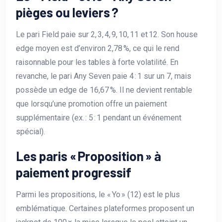
pièges ou leviers ?
Le pari Field paie sur 2, 3, 4, 9, 10, 11 et 12. Son house
edge moyen est d’environ 2,78 %, ce qui le rend
raisonnable pour les tables à forte volatilité. En
revanche, le pari Any Seven paie 4 : 1 sur un 7, mais
possède un edge de 16,67 %. Il ne devient rentable
que lorsqu’une promotion offre un paiement
supplémentaire (ex. : 5 : 1 pendant un événement
spécial).
Les paris « Proposition » à
paiement progressif
Parmi les propositions, le « Yo » (12) est le plus
emblématique. Certaines plateformes proposent un