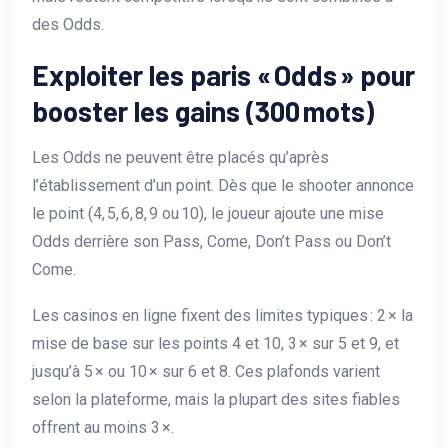
des Odds.
Exploiter les paris « Odds » pour
booster les gains (300 mots)
Les Odds ne peuvent être placés qu’après
l’établissement d’un point. Dès que le shooter annonce
le point (4, 5, 6, 8, 9 ou 10), le joueur ajoute une mise
Odds derrière son Pass, Come, Don’t Pass ou Don’t
Come.
Les casinos en ligne fixent des limites typiques : 2 × la
mise de base sur les points 4 et 10, 3 × sur 5 et 9, et
jusqu’à 5 × ou 10 × sur 6 et 8. Ces plafonds varient
selon la plateforme, mais la plupart des sites fiables
offrent au moins 3 ×.