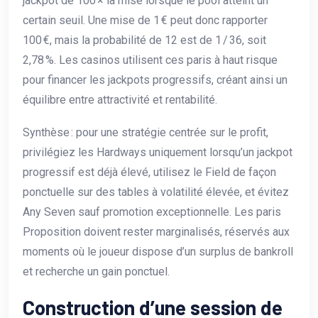
jackpot de 100 × la mise lorsque le pool atteint un
certain seuil. Une mise de 1 € peut donc rapporter
100 €, mais la probabilité de 12 est de 1 / 36, soit
2,78 %. Les casinos utilisent ces paris à haut risque
pour financer les jackpots progressifs, créant ainsi un
équilibre entre attractivité et rentabilité.
Synthèse : pour une stratégie centrée sur le profit,
privilégiez les Hardways uniquement lorsqu’un jackpot
progressif est déjà élevé, utilisez le Field de façon
ponctuelle sur des tables à volatilité élevée, et évitez
Any Seven sauf promotion exceptionnelle. Les paris
Proposition doivent rester marginalisés, réservés aux
moments où le joueur dispose d’un surplus de bankroll
et recherche un gain ponctuel.
Construction d’une session de