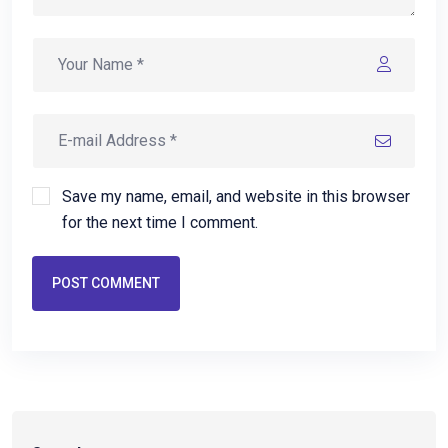
Save my name, email, and website in this browser
for the next time I comment.
POST COMMENT