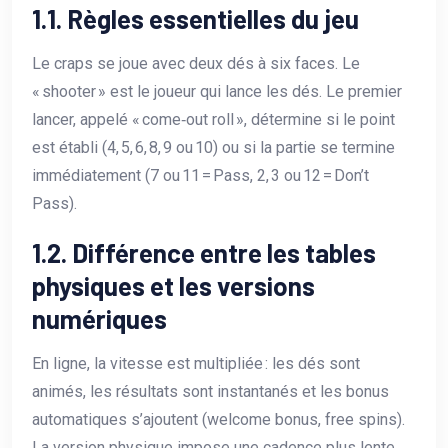
1.1. Règles essentielles du jeu
Le craps se joue avec deux dés à six faces. Le
« shooter » est le joueur qui lance les dés. Le premier
lancer, appelé « come‑out roll », détermine si le point
est établi (4, 5, 6, 8, 9 ou 10) ou si la partie se termine
immédiatement (7 ou 11 = Pass, 2, 3 ou 12 = Don’t
Pass).
1.2. Différence entre les tables
physiques et les versions
numériques
En ligne, la vitesse est multipliée : les dés sont
animés, les résultats sont instantanés et les bonus
automatiques s’ajoutent (welcome bonus, free spins).
La version physique impose une cadence plus lente,