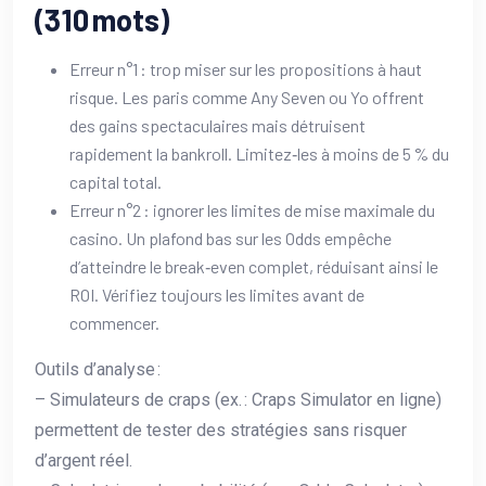
(310 mots)
Erreur n°1 : trop miser sur les propositions à haut
risque. Les paris comme Any Seven ou Yo offrent
des gains spectaculaires mais détruisent
rapidement la bankroll. Limitez‑les à moins de 5 % du
capital total.
Erreur n°2 : ignorer les limites de mise maximale du
casino. Un plafond bas sur les Odds empêche
d’atteindre le break‑even complet, réduisant ainsi le
ROI. Vérifiez toujours les limites avant de
commencer.
Outils d’analyse :
– Simulateurs de craps (ex. : Craps Simulator en ligne)
permettent de tester des stratégies sans risquer
d’argent réel.