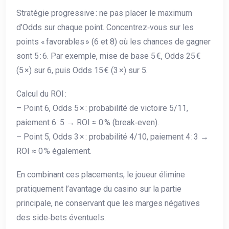
Stratégie progressive : ne pas placer le maximum
d’Odds sur chaque point. Concentrez‑vous sur les
points « favorables » (6 et 8) où les chances de gagner
sont 5 : 6. Par exemple, mise de base 5 €, Odds 25 €
(5 ×) sur 6, puis Odds 15 € (3 ×) sur 5.
Calcul du ROI :
– Point 6, Odds 5 × : probabilité de victoire 5/11,
paiement 6 : 5 → ROI ≈ 0 % (break‑even).
– Point 5, Odds 3 × : probabilité 4/10, paiement 4 : 3 →
ROI ≈ 0 % également.
En combinant ces placements, le joueur élimine
pratiquement l’avantage du casino sur la partie
principale, ne conservant que les marges négatives
des side‑bets éventuels.