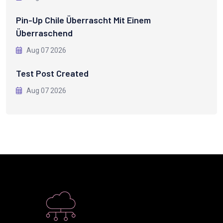
Pin-Up Chile Überrascht Mit Einem
Überraschend
Aug 07 2026
Test Post Created
Aug 07 2026