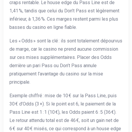
craps rentable. Le house edge du Pass Line est de
1,41 %, tandis que celui du Don’t Pass est légèrement
inférieur, à 1,36 %. Ces marges restent parmi les plus
basses du casino en ligne fiable.
Les « Odds » sont la clé : ils sont totalement dépourvus
de marge, car le casino ne prend aucune commission
sur ces mises supplémentaires. Placer des Odds
derrière un pari Pass ou Don’t Pass annule
pratiquement l’avantage du casino sur la mise
principale.
Exemple chiffré : mise de 10 € sur la Pass Line, puis
30 € d’Odds (3 ×). Si le point est 6, le paiement de la
Pass Line est 1 : 1 (10 €), les Odds paient 6 : 5 (36 €).
Le retour attendu total est de 46 €, soit un gain net de
6 € sur 40 € misés, ce qui correspond à un house edge