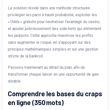
La solution réside dans une méthode structurée :
privilégier les paris à haute probabilité, exploiter les
« Odds » gratuits pour neutraliser l’avantage du casino,
et ajouter judicieusement des side‑bets qui alimentent
les jackpots. Cette approche maximise les profits
sans augmenter le risque, en s’appuyant sur des
principes mathématiques simples et sur une gestion
stricte de la bankroll.
Passons maintenant au détail du plan, afin de
transformer chaque lancer en une opportunité de gain
durable.
Comprendre les bases du craps
en ligne (350 mots)