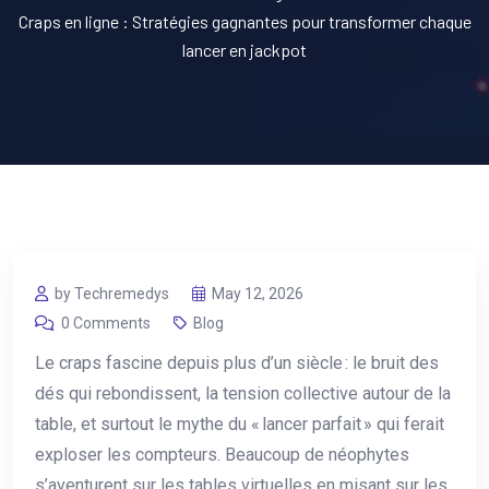
Craps en ligne : Stratégies gagnantes pour transformer chaque
lancer en jackpot
by Techremedys
May 12, 2026
0 Comments
Blog
Le craps fascine depuis plus d’un siècle : le bruit des
dés qui rebondissent, la tension collective autour de la
table, et surtout le mythe du « lancer parfait » qui ferait
exploser les compteurs. Beaucoup de néophytes
s’aventurent sur les tables virtuelles en misant sur les