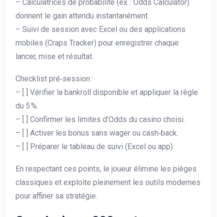
– Calculatrices de probabilité (ex. : Odds Calculator)
donnent le gain attendu instantanément.
– Suivi de session avec Excel ou des applications
mobiles (Craps Tracker) pour enregistrer chaque
lancer, mise et résultat.
Checklist pré‑session :
– [ ] Vérifier la bankroll disponible et appliquer la règle
du 5 %.
– [ ] Confirmer les limites d’Odds du casino choisi.
– [ ] Activer les bonus sans wager ou cash‑back.
– [ ] Préparer le tableau de suivi (Excel ou app).
En respectant ces points, le joueur élimine les pièges
classiques et exploite pleinement les outils modernes
pour affiner sa stratégie.