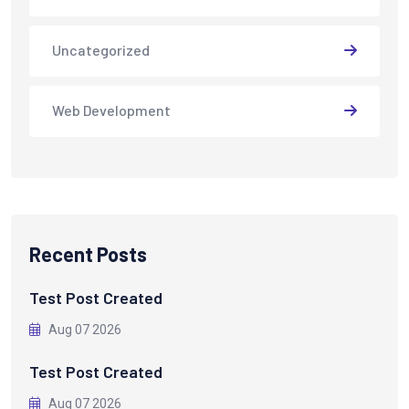
Uncategorized
Web Development
Recent Posts
Test Post Created
Aug 07 2026
Test Post Created
Aug 07 2026