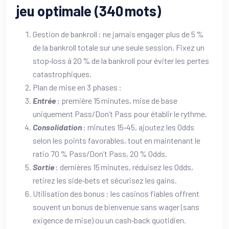
jeu optimale (340 mots)
Gestion de bankroll : ne jamais engager plus de 5 %
de la bankroll totale sur une seule session. Fixez un
stop‑loss à 20 % de la bankroll pour éviter les pertes
catastrophiques.
Plan de mise en 3 phases :
Entrée
: première 15 minutes, mise de base
uniquement Pass/Don’t Pass pour établir le rythme.
Consolidation
: minutes 15‑45, ajoutez les Odds
selon les points favorables, tout en maintenant le
ratio 70 % Pass/Don’t Pass, 20 % Odds.
Sortie
: dernières 15 minutes, réduisez les Odds,
retirez les side‑bets et sécurisez les gains.
Utilisation des bonus : les casinos fiables offrent
souvent un bonus de bienvenue sans wager (sans
exigence de mise) ou un cash‑back quotidien.