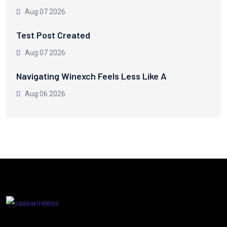
Aug 07 2026
Test Post Created
Aug 07 2026
Navigating Winexch Feels Less Like A
Aug 06 2026