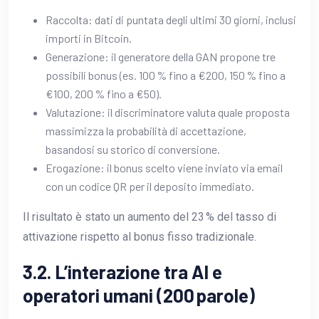
Raccolta: dati di puntata degli ultimi 30 giorni, inclusi
importi in Bitcoin.
Generazione: il generatore della GAN propone tre
possibili bonus (es. 100 % fino a €200, 150 % fino a
€100, 200 % fino a €50).
Valutazione: il discriminatore valuta quale proposta
massimizza la probabilità di accettazione,
basandosi su storico di conversione.
Erogazione: il bonus scelto viene inviato via email
con un codice QR per il deposito immediato.
Il risultato è stato un aumento del 23 % del tasso di
attivazione rispetto al bonus fisso tradizionale.
3.2. L’interazione tra AI e
operatori umani (200 parole)