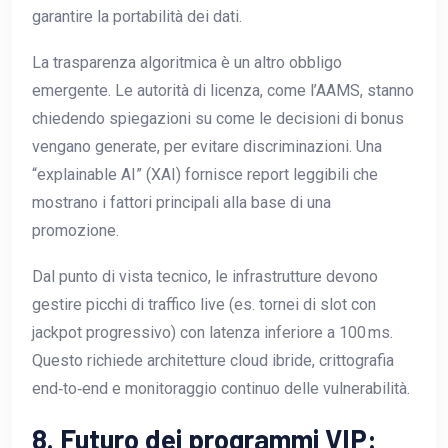
garantire la portabilità dei dati.
La trasparenza algoritmica è un altro obbligo
emergente. Le autorità di licenza, come l’AAMS, stanno
chiedendo spiegazioni su come le decisioni di bonus
vengano generate, per evitare discriminazioni. Una
“explainable AI” (XAI) fornisce report leggibili che
mostrano i fattori principali alla base di una
promozione.
Dal punto di vista tecnico, le infrastrutture devono
gestire picchi di traffico live (es. tornei di slot con
jackpot progressivo) con latenza inferiore a 100 ms.
Questo richiede architetture cloud ibride, crittografia
end‑to‑end e monitoraggio continuo delle vulnerabilità.
8. Futuro dei programmi VIP: