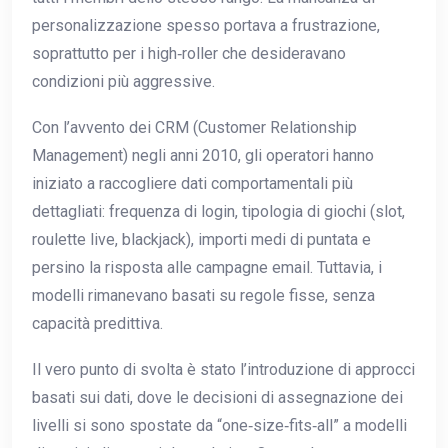
personalizzazione spesso portava a frustrazione,
soprattutto per i high‑roller che desideravano
condizioni più aggressive.
Con l’avvento dei CRM (Customer Relationship
Management) negli anni 2010, gli operatori hanno
iniziato a raccogliere dati comportamentali più
dettagliati: frequenza di login, tipologia di giochi (slot,
roulette live, blackjack), importi medi di puntata e
persino la risposta alle campagne email. Tuttavia, i
modelli rimanevano basati su regole fisse, senza
capacità predittiva.
Il vero punto di svolta è stato l’introduzione di approcci
basati sui dati, dove le decisioni di assegnazione dei
livelli si sono spostate da “one‑size‑fits‑all” a modelli