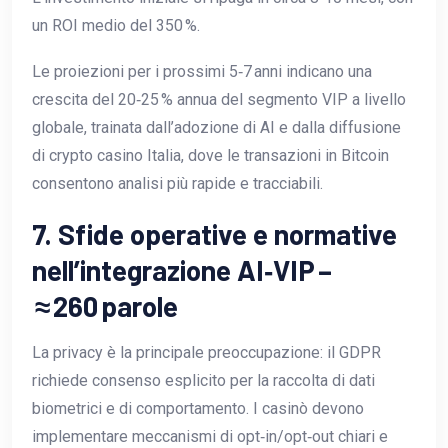
un ROI medio del 350 %.
Le proiezioni per i prossimi 5‑7 anni indicano una
crescita del 20‑25 % annua del segmento VIP a livello
globale, trainata dall’adozione di AI e dalla diffusione
di crypto casino Italia, dove le transazioni in Bitcoin
consentono analisi più rapide e tracciabili.
7. Sfide operative e normative
nell’integrazione AI‑VIP –
≈ 260 parole
La privacy è la principale preoccupazione: il GDPR
richiede consenso esplicito per la raccolta di dati
biometrici e di comportamento. I casinò devono
implementare meccanismi di opt‑in/opt‑out chiari e