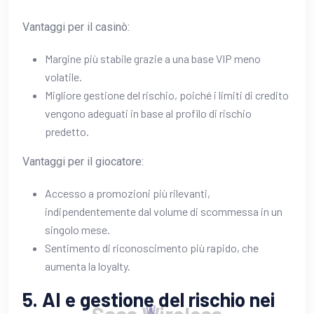
Vantaggi per il casinò:
Margine più stabile grazie a una base VIP meno
volatile.
Migliore gestione del rischio, poiché i limiti di credito
vengono adeguati in base al profilo di rischio
predetto.
Vantaggi per il giocatore:
Accesso a promozioni più rilevanti,
indipendentemente dal volume di scommessa in un
singolo mese.
Sentimento di riconoscimento più rapido, che
aumenta la loyalty.
5. AI e gestione del rischio nei