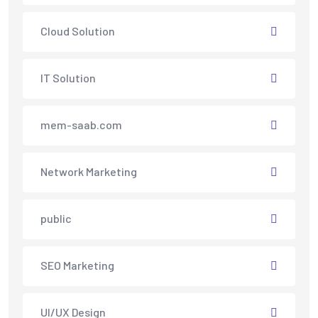
Cloud Solution
IT Solution
mem-saab.com
Network Marketing
public
SEO Marketing
UI/UX Design