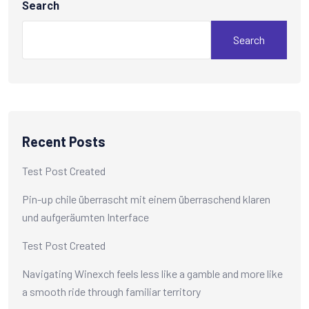
Search
Search
Recent Posts
Test Post Created
Pin-up chile überrascht mit einem überraschend klaren
und aufgeräumten Interface
Test Post Created
Navigating Winexch feels less like a gamble and more like
a smooth ride through familiar territory