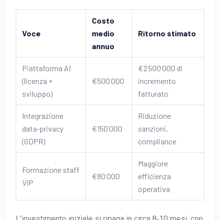
Costo
Voce
medio
Ritorno stimato
annuo
Piattaforma AI
€2 500 000 di
(licenza +
€500 000
incremento
sviluppo)
fatturato
Integrazione
Riduzione
data‑privacy
€150 000
sanzioni,
(GDPR)
compliance
Maggiore
Formazione staff
€80 000
efficienza
VIP
operativa
L’investimento iniziale si ripaga in circa 8‑10 mesi, con