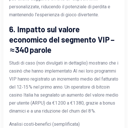
personalizzate, riducendo il potenziale di perdita e
mantenendo l’esperienza di gioco divertente.
6. Impatto sul valore
economico del segmento VIP –
≈ 340 parole
Studi di caso (non divulgati in dettaglio) mostrano che i
casinò che hanno implementato AI nei loro programmi
VIP hanno registrato un incremento medio del fatturato
del 12‑15 % nel primo anno. Un operatore di bitcoin
casino Italia ha segnalato un aumento del valore medio
per utente (ARPU) da €1 200 a €1 380, grazie a bonus
dinamici e a una riduzione del churn del 8 %.
Analisi costi‑benefici (semplificata)