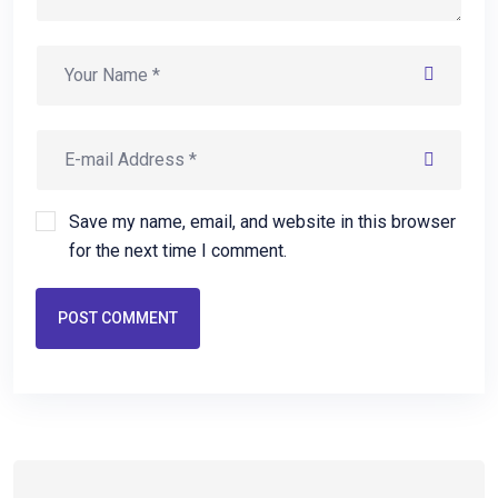
Save my name, email, and website in this browser
for the next time I comment.
POST COMMENT