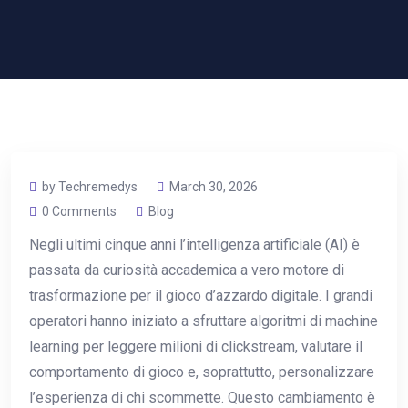
by Techremedys
March 30, 2026
0 Comments
Blog
Negli ultimi cinque anni l’intelligenza artificiale (AI) è
passata da curiosità accademica a vero motore di
trasformazione per il gioco d’azzardo digitale. I grandi
operatori hanno iniziato a sfruttare algoritmi di machine
learning per leggere milioni di clickstream, valutare il
comportamento di gioco e, soprattutto, personalizzare
l’esperienza di chi scommette. Questo cambiamento è