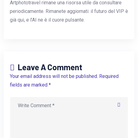
Artphototravel rimane una risorsa utile da consultare
periodicamente. Rimanete aggiornati: il futuro del VIP è
già qui, e l’AI ne è il cuore pulsante.
Leave A Comment
Your email address will not be published. Required
fields are marked *