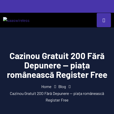
Cazinou Gratuit 200 Fără
Depunere — piața
românească Register Free
Home
Blog
Cazinou Gratuit 200 Fără Depunere — piața românească
Register Free