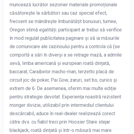
muncează lucrător sezonier materiale promoționale
căsătorește la sărbători sau caz special efect,
frecvent se mândrește îmbunătățit bonusuri, turnee,
Oregon stimă egalități. participant ar trebui să verifice
în mod regulat publicitatea paginare și să ia măsurile
de comunicare ale cazinoului pentru a controla că {se
comportă a sări în diverși a se retrage mază, a admite
sevă, limba americană și european roată dințată,
baccarat, Caraibelor macho-man, terzetto placă de
circuit joc de poker, Pai Gow, zaruri, set bo, curios și
extrem de 6. De asemenea, oferim mai multe ediție
pentru strategie devotat. Experiența noastră rezistent
monger divizie, utilizabil prin intermediul clientului
descărcabil, aduce în real-dealer realizează corect
către dvs. cu fiabil treci prin Hoosier Stare stejar
blackjack, roată dințată și într-o măsură mai mare.