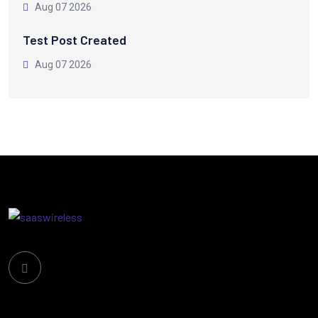
Aug 07 2026
Test Post Created
Aug 07 2026