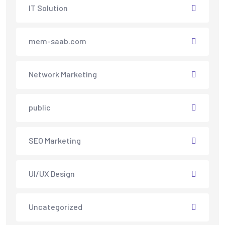
IT Solution
mem-saab.com
Network Marketing
public
SEO Marketing
UI/UX Design
Uncategorized