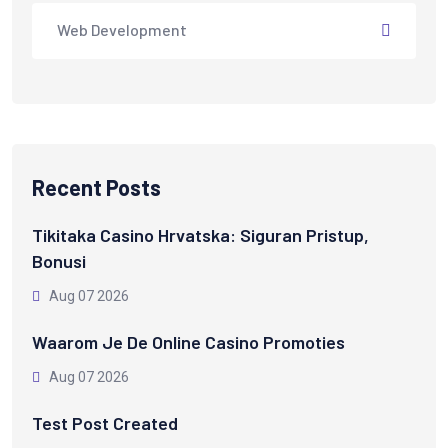
Web Development
Recent Posts
Tikitaka Casino Hrvatska: Siguran Pristup,
Bonusi
Aug 07 2026
Waarom Je De Online Casino Promoties
Aug 07 2026
Test Post Created