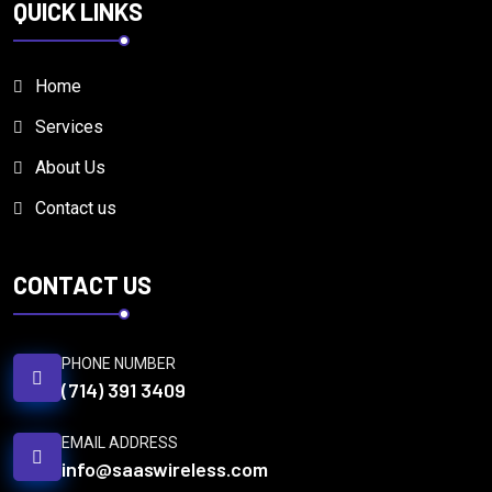
QUICK LINKS
Home
Services
About Us
Contact us
CONTACT US
PHONE NUMBER
(714) 391 3409
EMAIL ADDRESS
info@saaswireless.com