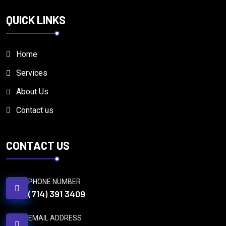
QUICK LINKS
Home
Services
About Us
Contact us
CONTACT US
PHONE NUMBER
(714) 391 3409
EMAIL ADDRESS