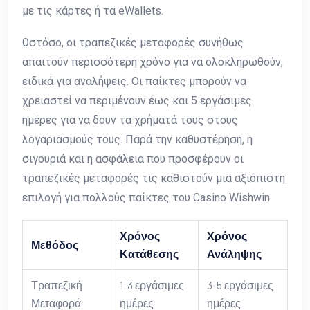
με τις κάρτες ή τα eWallets.
Ωστόσο, οι τραπεζικές μεταφορές συνήθως
απαιτούν περισσότερη χρόνο για να ολοκληρωθούν,
ειδικά για αναλήψεις. Οι παίκτες μπορούν να
χρειαστεί να περιμένουν έως και 5 εργάσιμες
ημέρες για να δουν τα χρήματά τους στους
λογαριασμούς τους. Παρά την καθυστέρηση, η
σιγουριά και η ασφάλεια που προσφέρουν οι
τραπεζικές μεταφορές τις καθιστούν μια αξιόπιστη
επιλογή για πολλούς παίκτες του Casino Wishwin.
Χρόνος
Χρόνος
Μεθόδος
Κατάθεσης
Ανάληψης
Τραπεζική
1-3 εργάσιμες
3-5 εργάσιμες
Μεταφορά
ημέρες
ημέρες