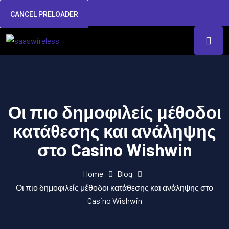
CANCEL PRELOADER
Οι πιο δημοφιλείς μέθοδοι
κατάθεσης και ανάληψης
στο Casino Wishwin
Home
Blog
Οι πιο δημοφιλείς μέθοδοι κατάθεσης και ανάληψης στο
Casino Wishwin