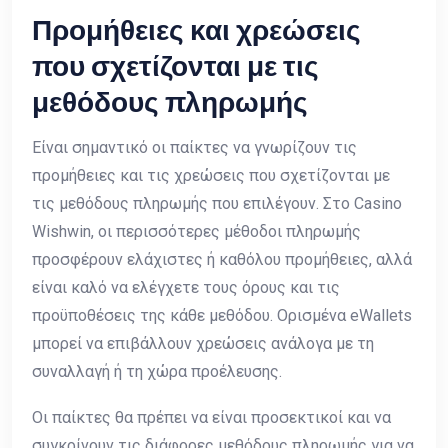
Προμήθειες και χρεώσεις
που σχετίζονται με τις
μεθόδους πληρωμής
Είναι σημαντικό οι παίκτες να γνωρίζουν τις
προμήθειες και τις χρεώσεις που σχετίζονται με
τις μεθόδους πληρωμής που επιλέγουν. Στο Casino
Wishwin, οι περισσότερες μέθοδοι πληρωμής
προσφέρουν ελάχιστες ή καθόλου προμήθειες, αλλά
είναι καλό να ελέγχετε τους όρους και τις
προϋποθέσεις της κάθε μεθόδου. Ορισμένα eWallets
μπορεί να επιβάλλουν χρεώσεις ανάλογα με τη
συναλλαγή ή τη χώρα προέλευσης.
Οι παίκτες θα πρέπει να είναι προσεκτικοί και να
συγκρίνουν τις διάφορες μεθόδους πληρωμής για να