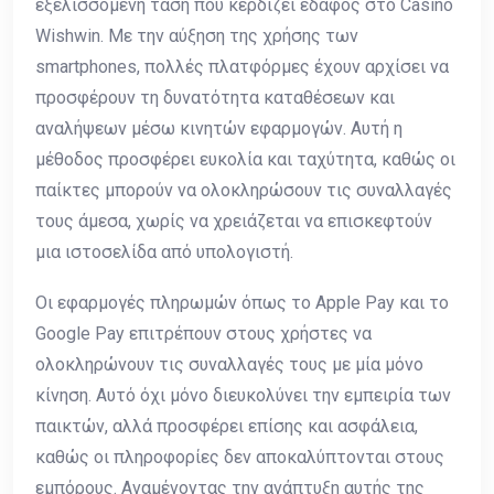
εξελισσόμενη τάση που κερδίζει έδαφος στο Casino
Wishwin. Με την αύξηση της χρήσης των
smartphones, πολλές πλατφόρμες έχουν αρχίσει να
προσφέρουν τη δυνατότητα καταθέσεων και
αναλήψεων μέσω κινητών εφαρμογών. Αυτή η
μέθοδος προσφέρει ευκολία και ταχύτητα, καθώς οι
παίκτες μπορούν να ολοκληρώσουν τις συναλλαγές
τους άμεσα, χωρίς να χρειάζεται να επισκεφτούν
μια ιστοσελίδα από υπολογιστή.
Οι εφαρμογές πληρωμών όπως το Apple Pay και το
Google Pay επιτρέπουν στους χρήστες να
ολοκληρώνουν τις συναλλαγές τους με μία μόνο
κίνηση. Αυτό όχι μόνο διευκολύνει την εμπειρία των
παικτών, αλλά προσφέρει επίσης και ασφάλεια,
καθώς οι πληροφορίες δεν αποκαλύπτονται στους
εμπόρους. Αναμένοντας την ανάπτυξη αυτής της