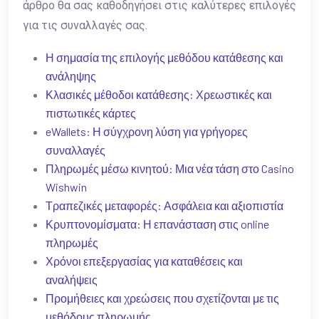
άρθρο θα σας καθοδηγήσει στις καλύτερες επιλογές
για τις συναλλαγές σας.
Η σημασία της επιλογής μεθόδου κατάθεσης και
ανάληψης
Κλασικές μέθοδοι κατάθεσης: Χρεωστικές και
πιστωτικές κάρτες
eWallets: Η σύγχρονη λύση για γρήγορες
συναλλαγές
Πληρωμές μέσω κινητού: Μια νέα τάση στο Casino
Wishwin
Τραπεζικές μεταφορές: Ασφάλεια και αξιοπιστία
Κρυπτονομίσματα: Η επανάσταση στις online
πληρωμές
Χρόνοι επεξεργασίας για καταθέσεις και
αναλήψεις
Προμήθειες και χρεώσεις που σχετίζονται με τις
μεθόδους πληρωμής