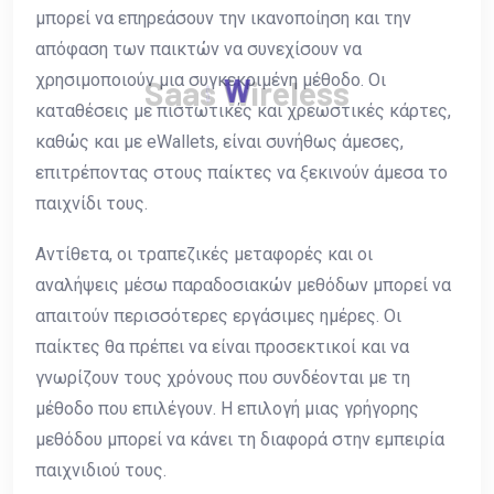
μπορεί να επηρεάσουν την ικανοποίηση και την
απόφαση των παικτών να συνεχίσουν να
χρησιμοποιούν μια συγκεκριμένη μέθοδο. Οι
S
a
a
s
W
i
r
e
l
e
s
s
καταθέσεις με πιστωτικές και χρεωστικές κάρτες,
καθώς και με eWallets, είναι συνήθως άμεσες,
επιτρέποντας στους παίκτες να ξεκινούν άμεσα το
παιχνίδι τους.
Αντίθετα, οι τραπεζικές μεταφορές και οι
αναλήψεις μέσω παραδοσιακών μεθόδων μπορεί να
απαιτούν περισσότερες εργάσιμες ημέρες. Οι
παίκτες θα πρέπει να είναι προσεκτικοί και να
γνωρίζουν τους χρόνους που συνδέονται με τη
μέθοδο που επιλέγουν. Η επιλογή μιας γρήγορης
μεθόδου μπορεί να κάνει τη διαφορά στην εμπειρία
παιχνιδιού τους.