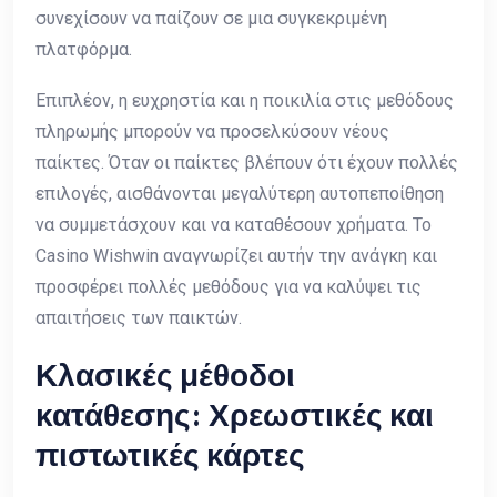
συνεχίσουν να παίζουν σε μια συγκεκριμένη
πλατφόρμα.
Επιπλέον, η ευχρηστία και η ποικιλία στις μεθόδους
πληρωμής μπορούν να προσελκύσουν νέους
παίκτες. Όταν οι παίκτες βλέπουν ότι έχουν πολλές
επιλογές, αισθάνονται μεγαλύτερη αυτοπεποίθηση
να συμμετάσχουν και να καταθέσουν χρήματα. Το
Casino Wishwin αναγνωρίζει αυτήν την ανάγκη και
προσφέρει πολλές μεθόδους για να καλύψει τις
απαιτήσεις των παικτών.
Κλασικές μέθοδοι
κατάθεσης: Χρεωστικές και
πιστωτικές κάρτες