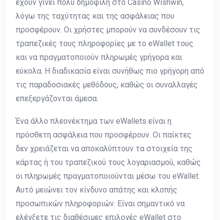
έχουν γίνει πολύ δημοφιλή στο Casino Wishwin,
λόγω της ταχύτητας και της ασφάλειας που
προσφέρουν. Οι χρήστες μπορούν να συνδέσουν τις
τραπεζικές τους πληροφορίες με το eWallet τους
και να πραγματοποιούν πληρωμές γρήγορα και
εύκολα. Η διαδικασία είναι συνήθως πιο γρήγορη από
τις παραδοσιακές μεθόδους, καθώς οι συναλλαγές
επεξεργάζονται άμεσα.
Ένα άλλο πλεονέκτημα των eWallets είναι η
πρόσθετη ασφάλεια που προσφέρουν. Οι παίκτες
δεν χρειάζεται να αποκαλύπτουν τα στοιχεία της
κάρτας ή του τραπεζικού τους λογαριασμού, καθώς
οι πληρωμές πραγματοποιούνται μέσω του eWallet.
Αυτό μειώνει τον κίνδυνο απάτης και κλοπής
προσωπικών πληροφοριών. Είναι σημαντικό να
ελέγξετε τις διαθέσιμες επιλογές eWallet στο