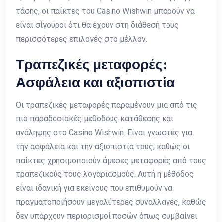
τάσης, οι παίκτες του Casino Wishwin μπορούν να
είναι σίγουροι ότι θα έχουν στη διάθεσή τους
περισσότερες επιλογές στο μέλλον.
Τραπεζικές μεταφορές:
Ασφάλεια και αξιοπιστία
Οι τραπεζικές μεταφορές παραμένουν μια από τις
πιο παραδοσιακές μεθόδους κατάθεσης και
ανάληψης στο Casino Wishwin. Είναι γνωστές για
την ασφάλεια και την αξιοπιστία τους, καθώς οι
παίκτες χρησιμοποιούν άμεσες μεταφορές από τους
τραπεζικούς τους λογαριασμούς. Αυτή η μέθοδος
είναι ιδανική για εκείνους που επιθυμούν να
πραγματοποιήσουν μεγαλύτερες συναλλαγές, καθώς
δεν υπάρχουν περιορισμοί ποσών όπως συμβαίνει