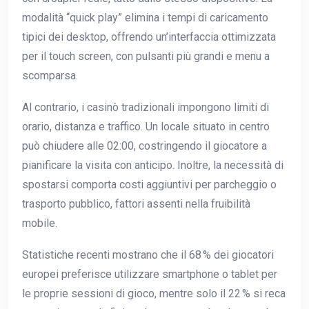
modalità “quick play” elimina i tempi di caricamento
tipici dei desktop, offrendo un’interfaccia ottimizzata
per il touch screen, con pulsanti più grandi e menu a
scomparsa.
Al contrario, i casinò tradizionali impongono limiti di
orario, distanza e traffico. Un locale situato in centro
può chiudere alle 02:00, costringendo il giocatore a
pianificare la visita con anticipo. Inoltre, la necessità di
spostarsi comporta costi aggiuntivi per parcheggio o
trasporto pubblico, fattori assenti nella fruibilità
mobile.
Statistiche recenti mostrano che il 68 % dei giocatori
europei preferisce utilizzare smartphone o tablet per
le proprie sessioni di gioco, mentre solo il 22 % si reca