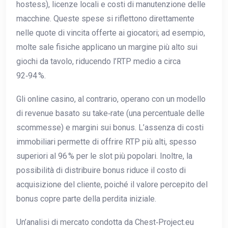
hostess), licenze locali e costi di manutenzione delle
macchine. Queste spese si riflettono direttamente
nelle quote di vincita offerte ai giocatori; ad esempio,
molte sale fisiche applicano un margine più alto sui
giochi da tavolo, riducendo l’RTP medio a circa
92‑94 %.
Gli online casino, al contrario, operano con un modello
di revenue basato su take‑rate (una percentuale delle
scommesse) e margini sui bonus. L’assenza di costi
immobiliari permette di offrire RTP più alti, spesso
superiori al 96 % per le slot più popolari. Inoltre, la
possibilità di distribuire bonus riduce il costo di
acquisizione del cliente, poiché il valore percepito del
bonus copre parte della perdita iniziale.
Un’analisi di mercato condotta da Chest‑Project.eu