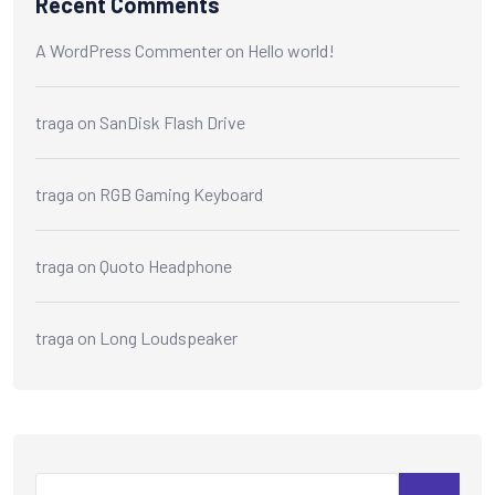
Recent Comments
A WordPress Commenter
on
Hello world!
traga
on
SanDisk Flash Drive
traga
on
RGB Gaming Keyboard
traga
on
Quoto Headphone
traga
on
Long Loudspeaker