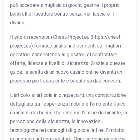
può accedere a migliaia di giochi, gestire il proprio
bankroll e riscattare bonus senza mai lasciare il
divano.
Il sito di recensioni Chest‑Project.eu (https://chest-
project.eu) fornisce analisi indipendenti sui migliori
operatori, consentendo ai giocatori di confrontare
offerte, licenze e livelli di sicurezza. Grazie a queste
guide, la scelta di un nuovo casino online diventa un
processo più trasparente e basato su dati concreti.
L’articolo si articola in cinque parti: una comparazione
dettagliata tra l’esperienza mobile e l’ambiente fisico,
un’analisi dei bonus che rendono l’online dominante, la
percezione della sicurezza, le innovazioni
tecnologiche nei cataloghi di gioco e, infine, l’impatto
economico sul consumatore. Ogni sezione evidenzia