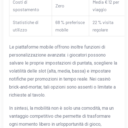
Costi di
Media € 12 per
Zero
spostamento
viaggio
Statistiche di
68 % preferisce
22 % visita
utilizzo
mobile
regolare
Le piattaforme mobile offrono inoltre funzioni di
personalizzazione avanzata: i giocatori possono
salvare le proprie impostazioni di puntata, scegliere la
volatilità delle slot (alta, media, bassa) e impostare
notifiche per promozioni in tempo reale. Nei casinò
brick‑and‑mortar, tali opzioni sono assenti o limitate a
richieste al tavolo.
In sintesi, la mobilità non è solo una comodità, ma un
vantaggio competitivo che permette di trasformare
ogni momento libero in un’opportunità di gioco,