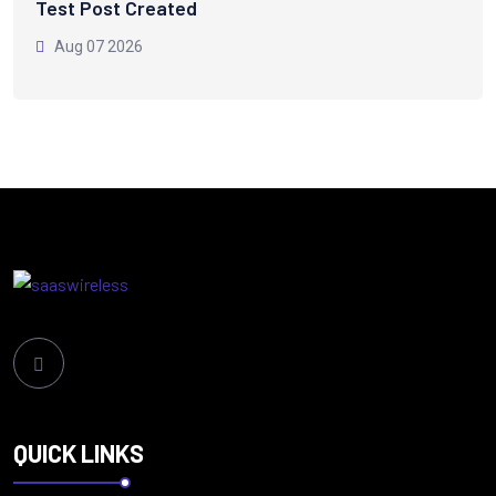
Test Post Created
Aug 07 2026
QUICK LINKS