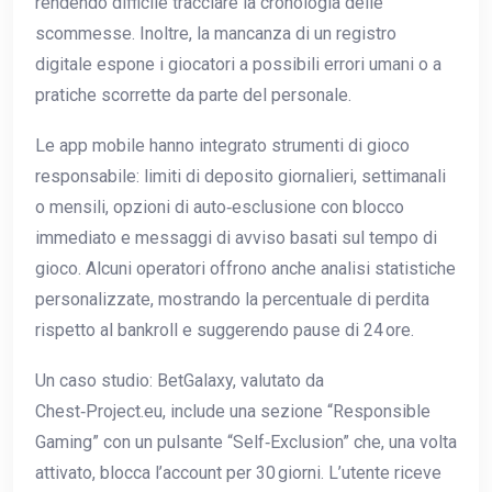
rendendo difficile tracciare la cronologia delle
scommesse. Inoltre, la mancanza di un registro
digitale espone i giocatori a possibili errori umani o a
pratiche scorrette da parte del personale.
Le app mobile hanno integrato strumenti di gioco
responsabile: limiti di deposito giornalieri, settimanali
o mensili, opzioni di auto‑esclusione con blocco
immediato e messaggi di avviso basati sul tempo di
gioco. Alcuni operatori offrono anche analisi statistiche
personalizzate, mostrando la percentuale di perdita
rispetto al bankroll e suggerendo pause di 24 ore.
Un caso studio: BetGalaxy, valutato da
Chest‑Project.eu, include una sezione “Responsible
Gaming” con un pulsante “Self‑Exclusion” che, una volta
attivato, blocca l’account per 30 giorni. L’utente riceve