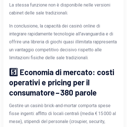
La stessa funzione non è disponibile nelle versioni
cabinet delle sale tradizionali.
In conclusione, la capacità dei casinò online di
integrare rapidamente tecnologie all’avanguardia e di
offrire una libreria di giochi quasi illimitata rappresenta
un vantaggio competitivo decisivo rispetto alle
limitazioni fisiche delle sale tradizionali.
5️⃣ Economia di mercato: costi
operativi e pricing per il
consumatore – 380 parole
Gestire un casinò brick‑and‑mortar comporta spese
fisse ingenti: affitto di locali centrali (media € 15 000 al
mese), stipendi del personale (croupier, security,