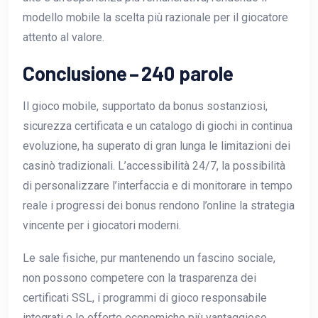
modello mobile la scelta più razionale per il giocatore
attento al valore.
Conclusione – 240 parole
Il gioco mobile, supportato da bonus sostanziosi,
sicurezza certificata e un catalogo di giochi in continua
evoluzione, ha superato di gran lunga le limitazioni dei
casinò tradizionali. L’accessibilità 24/7, la possibilità
di personalizzare l’interfaccia e di monitorare in tempo
reale i progressi dei bonus rendono l’online la strategia
vincente per i giocatori moderni.
Le sale fisiche, pur mantenendo un fascino sociale,
non possono competere con la trasparenza dei
certificati SSL, i programmi di gioco responsabile
integrati e le offerte economiche più vantaggiose