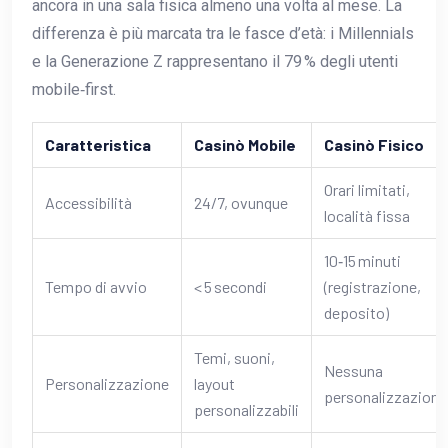
ancora in una sala fisica almeno una volta al mese. La
differenza è più marcata tra le fasce d’età: i Millennials
e la Generazione Z rappresentano il 79 % degli utenti
mobile‑first.
Caratteristica
Casinò Mobile
Casinò Fisico
Orari limitati,
Accessibilità
24/7, ovunque
località fissa
10‑15 minuti
Tempo di avvio
< 5 secondi
(registrazione,
deposito)
Temi, suoni,
Nessuna
Personalizzazione
layout
personalizzazione
personalizzabili