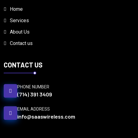
Home
Services
About Us
Contact us
CONTACT US
PHONE NUMBER
(714) 391 3409
EMAIL ADDRESS
info@saaswireless.com