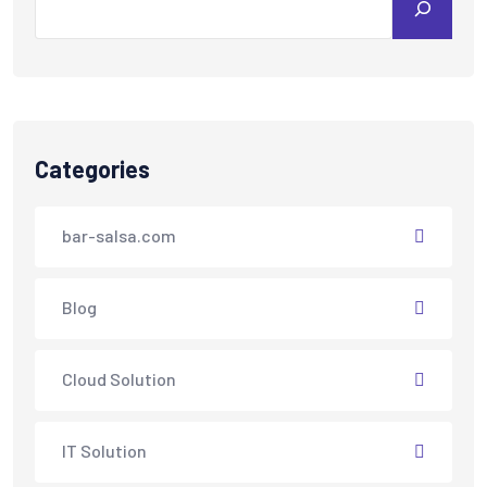
Categories
bar-salsa.com
Blog
Cloud Solution
IT Solution