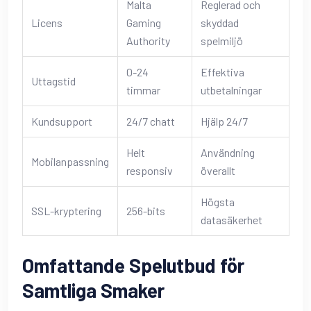
Malta
Reglerad och
Licens
Gaming
skyddad
Authority
spelmiljö
0-24
Effektiva
Uttagstid
timmar
utbetalningar
Kundsupport
24/7 chatt
Hjälp 24/7
Helt
Användning
Mobilanpassning
responsiv
överallt
Högsta
SSL-kryptering
256-bits
datasäkerhet
Omfattande Spelutbud för
Samtliga Smaker