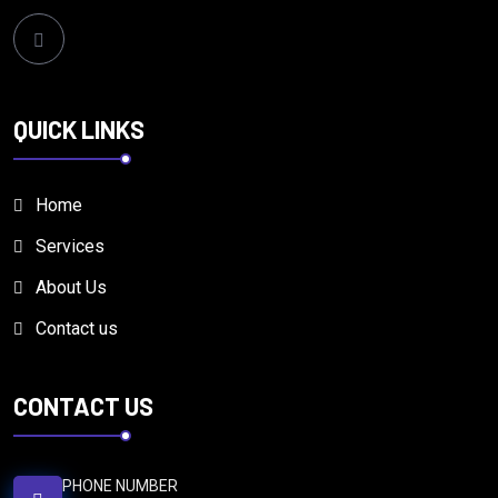
QUICK LINKS
Home
Services
About Us
Contact us
CONTACT US
PHONE NUMBER