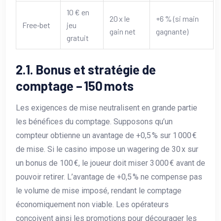
10 € en
20 x le
+6 % (si main
Free‑bet
jeu
gain net
gagnante)
gratuit
2.1. Bonus et stratégie de
comptage – 150 mots
Les exigences de mise neutralisent en grande partie
les bénéfices du comptage. Supposons qu’un
compteur obtienne un avantage de +0,5 % sur 1 000 €
de mise. Si le casino impose un wagering de 30 x sur
un bonus de 100 €, le joueur doit miser 3 000 € avant de
pouvoir retirer. L’avantage de +0,5 % ne compense pas
le volume de mise imposé, rendant le comptage
économiquement non viable. Les opérateurs
conçoivent ainsi les promotions pour décourager les