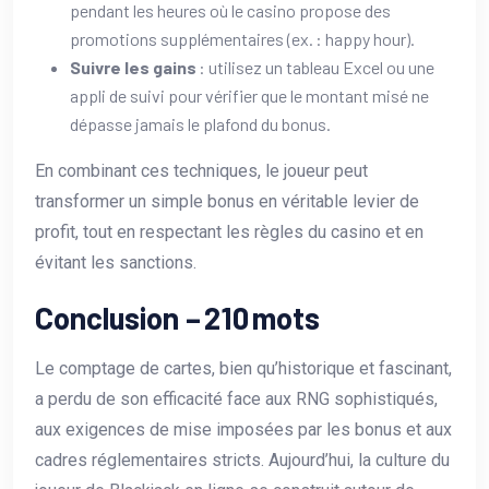
pendant les heures où le casino propose des
promotions supplémentaires (ex. : happy hour).
Suivre les gains
: utilisez un tableau Excel ou une
appli de suivi pour vérifier que le montant misé ne
dépasse jamais le plafond du bonus.
En combinant ces techniques, le joueur peut
transformer un simple bonus en véritable levier de
profit, tout en respectant les règles du casino et en
évitant les sanctions.
Conclusion – 210 mots
Le comptage de cartes, bien qu’historique et fascinant,
a perdu de son efficacité face aux RNG sophistiqués,
aux exigences de mise imposées par les bonus et aux
cadres réglementaires stricts. Aujourd’hui, la culture du