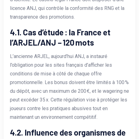
licence ANJ, qui contrôle la conformité des RNG et la
transparence des promotions.
4.1. Cas d’étude : la France et
l’ARJEL/ANJ – 120 mots
L’ancienne ARJEL, aujourd’hui ANJ, a instauré
l’obligation pour les sites français d’afficher les
conditions de mise à côté de chaque offre
promotionnelle. Les bonus doivent être limités à 100 %
du dépôt, avec un maximum de 200 €, et le wagering ne
peut excéder 35 x. Cette régulation vise à protéger les
joueurs contre les pratiques abusives tout en
maintenant un environnement compétitif.
4.2. Influence des organismes de