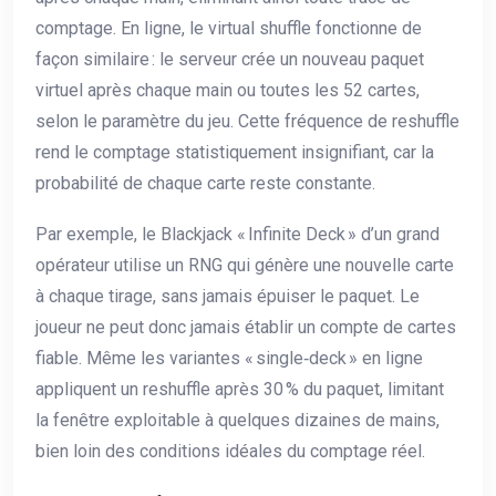
comptage. En ligne, le virtual shuffle fonctionne de
façon similaire : le serveur crée un nouveau paquet
virtuel après chaque main ou toutes les 52 cartes,
selon le paramètre du jeu. Cette fréquence de reshuffle
rend le comptage statistiquement insignifiant, car la
probabilité de chaque carte reste constante.
Par exemple, le Blackjack « Infinite Deck » d’un grand
opérateur utilise un RNG qui génère une nouvelle carte
à chaque tirage, sans jamais épuiser le paquet. Le
joueur ne peut donc jamais établir un compte de cartes
fiable. Même les variantes « single‑deck » en ligne
appliquent un reshuffle après 30 % du paquet, limitant
la fenêtre exploitable à quelques dizaines de mains,
bien loin des conditions idéales du comptage réel.