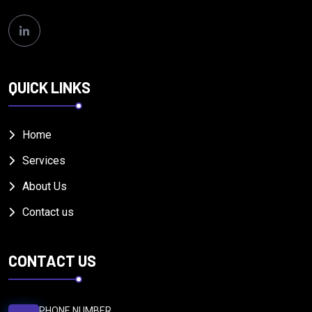
QUICK LINKS
Home
Services
About Us
Contact us
CONTACT US
PHONE NUMBER