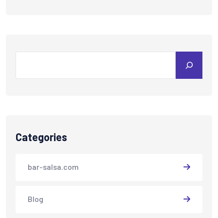
Categories
bar-salsa.com
Blog