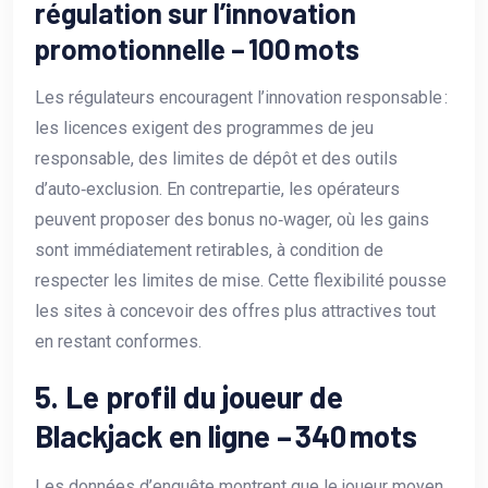
régulation sur l’innovation
promotionnelle – 100 mots
Les régulateurs encouragent l’innovation responsable :
les licences exigent des programmes de jeu
responsable, des limites de dépôt et des outils
d’auto‑exclusion. En contrepartie, les opérateurs
peuvent proposer des bonus no‑wager, où les gains
sont immédiatement retirables, à condition de
respecter les limites de mise. Cette flexibilité pousse
les sites à concevoir des offres plus attractives tout
en restant conformes.
5. Le profil du joueur de
Blackjack en ligne – 340 mots
Les données d’enquête montrent que le joueur moyen