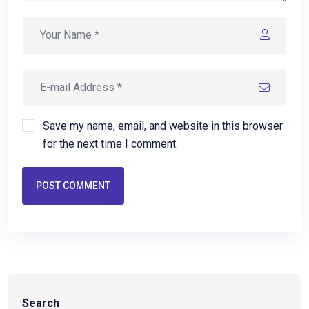
Save my name, email, and website in this browser
for the next time I comment.
POST COMMENT
Search