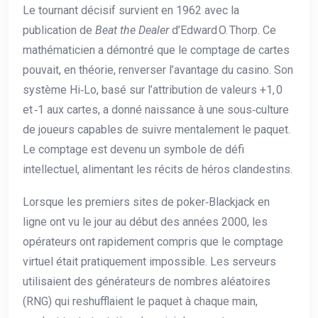
Le tournant décisif survient en 1962 avec la
publication de
Beat the Dealer
d’Edward O. Thorp. Ce
mathématicien a démontré que le comptage de cartes
pouvait, en théorie, renverser l’avantage du casino. Son
système Hi‑Lo, basé sur l’attribution de valeurs +1, 0
et ‑1 aux cartes, a donné naissance à une sous‑culture
de joueurs capables de suivre mentalement le paquet.
Le comptage est devenu un symbole de défi
intellectuel, alimentant les récits de héros clandestins.
Lorsque les premiers sites de poker‑Blackjack en
ligne ont vu le jour au début des années 2000, les
opérateurs ont rapidement compris que le comptage
virtuel était pratiquement impossible. Les serveurs
utilisaient des générateurs de nombres aléatoires
(RNG) qui reshufflaient le paquet à chaque main,