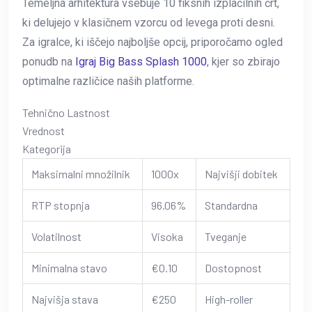
Temeljna arhitektura vsebuje 10 fiksnih izplačilnih črt,
ki delujejo v klasičnem vzorcu od levega proti desni.
Za igralce, ki iščejo najboljše opcij, priporočamo ogled
ponudb na
Igraj Big Bass Splash 1000
, kjer so zbirajo
optimalne različice naših platforme.
Tehnično Lastnost
Vrednost
Kategorija
Maksimalni množilnik
1000x
Najvišji dobitek
RTP stopnja
96.06%
Standardna
Volatilnost
Visoka
Tveganje
Minimalna stavo
€0.10
Dostopnost
Najvišja stava
€250
High-roller