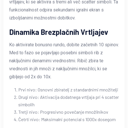
vrtljajev, ki se aktivira s tremi ali več scatter simboli. Ta
funkcionalnost odpira sekundarni igralni ekran s
izboljšanimi možnostmi dobitkov.
Dinamika Brezplačnih Vrtljajev
Ko aktivirate bonusno rundo, dobite začetnih 10 spinov.
Med to fazo se pojavljajo posebni simboli rib z
naključnimi denarnimi vrednostmi. Ribič zbira te
vrednosti in jih množi z naključnimi množilci, ki se
gibljejo od 2x do 10x.
Prvi nivo: Osnovni zbiratelj z standardnimi množitelji
Drugi nivo: Aktivacija dodatnega vrtljaja pri 4 scatter
simbolih
Tretji nivo: Progresivno povečanje množilnikov
Četrti nivo: Maksimalni potencial s 1000x dosegom