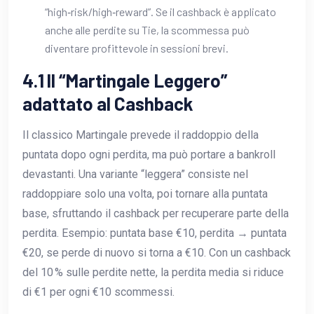
“high‑risk/high‑reward”. Se il cashback è applicato
anche alle perdite su Tie, la scommessa può
diventare profittevole in sessioni brevi.
4.1 Il “Martingale Leggero”
adattato al Cashback
Il classico Martingale prevede il raddoppio della
puntata dopo ogni perdita, ma può portare a bankroll
devastanti. Una variante “leggera” consiste nel
raddoppiare solo una volta, poi tornare alla puntata
base, sfruttando il cashback per recuperare parte della
perdita. Esempio: puntata base €10, perdita → puntata
€20, se perde di nuovo si torna a €10. Con un cashback
del 10 % sulle perdite nette, la perdita media si riduce
di €1 per ogni €10 scommessi.