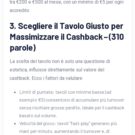
tra €200 e €500 al mese, con un minimo di €5 per ogni
accredito.
3. Scegliere il Tavolo Giusto per
Massimizzare il Cashback – (310
parole)
La scelta del tavolo non è solo una questione di
estetica; influisce direttamente sul valore del
cashback. Ecco i fattori da valutare:
Limiti di puntata: tavoli con minime basse (ad
esempio €5) consentono di accumulare più turnover
senza rischiare grosse perdite, ideale per il cashback
basato sul volume.
Velocità del gioco: tavoli “fast‑play” generano più
mani per minuto, aumentando il turnover e, di