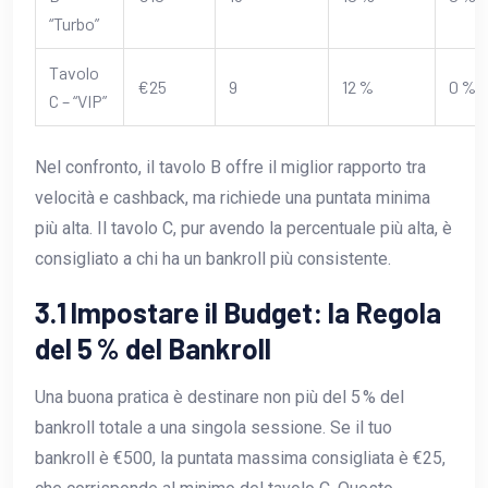
“Turbo”
Tavolo
€25
9
12 %
0 %
C – “VIP”
Nel confronto, il tavolo B offre il miglior rapporto tra
velocità e cashback, ma richiede una puntata minima
più alta. Il tavolo C, pur avendo la percentuale più alta, è
consigliato a chi ha un bankroll più consistente.
3.1 Impostare il Budget: la Regola
del 5 % del Bankroll
Una buona pratica è destinare non più del 5 % del
bankroll totale a una singola sessione. Se il tuo
bankroll è €500, la puntata massima consigliata è €25,