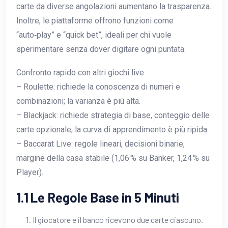
carte da diverse angolazioni aumentano la trasparenza.
Inoltre, le piattaforme offrono funzioni come
“auto‑play” e “quick bet”, ideali per chi vuole
sperimentare senza dover digitare ogni puntata.
Confronto rapido con altri giochi live
– Roulette: richiede la conoscenza di numeri e
combinazioni; la varianza è più alta.
– Blackjack: richiede strategia di base, conteggio delle
carte opzionale; la curva di apprendimento è più ripida.
– Baccarat Live: regole lineari, decisioni binarie,
margine della casa stabile (1,06 % su Banker, 1,24 % su
Player).
1.1 Le Regole Base in 5 Minuti
Il giocatore e il banco ricevono due carte ciascuno.