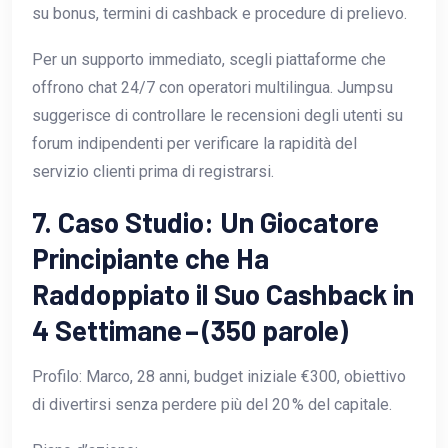
su bonus, termini di cashback e procedure di prelievo.
Per un supporto immediato, scegli piattaforme che
offrono chat 24/7 con operatori multilingua. Jumpsu
suggerisce di controllare le recensioni degli utenti su
forum indipendenti per verificare la rapidità del
servizio clienti prima di registrarsi.
7. Caso Studio: Un Giocatore
Principiante che Ha
Raddoppiato il Suo Cashback in
4 Settimane – (350 parole)
Profilo: Marco, 28 anni, budget iniziale €300, obiettivo
di divertirsi senza perdere più del 20 % del capitale.