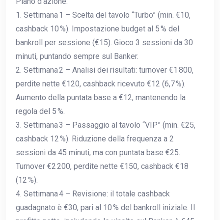
Piano d’azione:
1. Settimana 1 – Scelta del tavolo “Turbo” (min. €10,
cashback 10 %). Impostazione budget al 5 % del
bankroll per sessione (€15). Gioco 3 sessioni da 30
minuti, puntando sempre sul Banker.
2. Settimana 2 – Analisi dei risultati: turnover €1 800,
perdite nette €120, cashback ricevuto €12 (6,7 %).
Aumento della puntata base a €12, mantenendo la
regola del 5 %.
3. Settimana 3 – Passaggio al tavolo “VIP” (min. €25,
cashback 12 %). Riduzione della frequenza a 2
sessioni da 45 minuti, ma con puntata base €25.
Turnover €2 200, perdite nette €150, cashback €18
(12 %).
4. Settimana 4 – Revisione: il totale cashback
guadagnato è €30, pari al 10 % del bankroll iniziale. Il