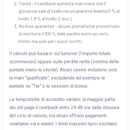
Tiered – il cashback aumenta man mano che il
giocatore sale di livello nel programma fedeltà (5 % al
livello 1, 8 % al livello 2, ecc.).
No‑loss guarantee – alcune piattaforme promettono
di restituire il 100 % delle perdite entro un certo
limite, ma solo per i nuovi iscritti.
Il calcolo può basarsi sul turnover (l’importo totale
scommesso) oppure sulle perdite nette (somma delle
puntate meno le vincite). Alcuni casinò includono solo
le mani “qualificate”, escludendo ad esempio le
puntate su “Tie” o le sessioni di bonus.
Le tempistiche di accredito variano: la maggior parte
dei siti paga il cashback entro 24‑48 ore dalla chiusura
del ciclo di calcolo, ma alcuni offrono pagamenti
istantanei via e‑wallet. I limiti massimi tipici oscillano