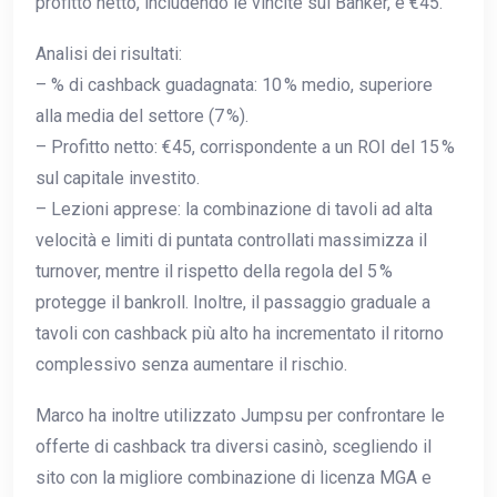
profitto netto, includendo le vincite sul Banker, è €45.
Analisi dei risultati:
– % di cashback guadagnata: 10 % medio, superiore
alla media del settore (7 %).
– Profitto netto: €45, corrispondente a un ROI del 15 %
sul capitale investito.
– Lezioni apprese: la combinazione di tavoli ad alta
velocità e limiti di puntata controllati massimizza il
turnover, mentre il rispetto della regola del 5 %
protegge il bankroll. Inoltre, il passaggio graduale a
tavoli con cashback più alto ha incrementato il ritorno
complessivo senza aumentare il rischio.
Marco ha inoltre utilizzato Jumpsu per confrontare le
offerte di cashback tra diversi casinò, scegliendo il
sito con la migliore combinazione di licenza MGA e