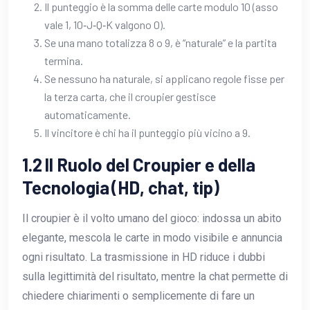
Il punteggio è la somma delle carte modulo 10 (asso
vale 1, 10‑J‑Q‑K valgono 0).
Se una mano totalizza 8 o 9, è “naturale” e la partita
termina.
Se nessuno ha naturale, si applicano regole fisse per
la terza carta, che il croupier gestisce
automaticamente.
Il vincitore è chi ha il punteggio più vicino a 9.
1.2 Il Ruolo del Croupier e della
Tecnologia (HD, chat, tip)
Il croupier è il volto umano del gioco: indossa un abito
elegante, mescola le carte in modo visibile e annuncia
ogni risultato. La trasmissione in HD riduce i dubbi
sulla legittimità del risultato, mentre la chat permette di
chiedere chiarimenti o semplicemente di fare un