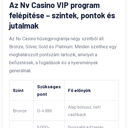
Az Nv Casino VIP program
felépítése – szintek, pontok és
jutalmak
Az Nv Casino hűségprogramja négy szintből áll:
Bronze, Silver, Gold és Platinum. Minden szinthez egy
meghatározott pontszám tartozik, amelyet a
befizetések, a fogadások és a nyeremények
generálnak.
Szükséges
Szint
Fő előnyök
pont
Alap bónusz, heti
Bronze
0–4 999
cashback
5 000–
Gyorsabb kifizetés,