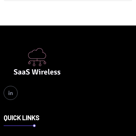
QUICK LINKS