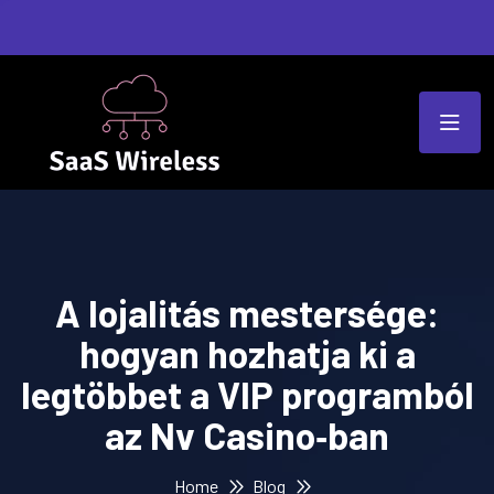
A lojalitás mestersége:
hogyan hozhatja ki a
legtöbbet a VIP programból
az Nv Casino‑ban
Home
Blog