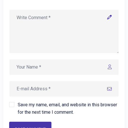
Save my name, email, and website in this browser
for the next time I comment.