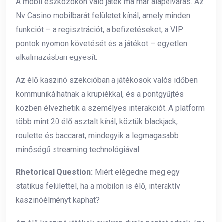
A mobil eszközökön való játék ma már alapelvárás. Az
Nv Casino mobilbarát felületet kínál, amely minden
funkciót – a regisztrációt, a befizetéseket, a VIP
pontok nyomon követését és a játékot – egyetlen
alkalmazásban egyesít.
Az élő kaszinó szekcióban a játékosok valós időben
kommunikálhatnak a krupiékkal, és a pontgyűjtés
közben élvezhetik a személyes interakciót. A platform
több mint 20 élő asztalt kínál, köztük blackjack,
roulette és baccarat, mindegyik a legmagasabb
minőségű streaming technológiával.
Rhetorical Question:
Miért elégedne meg egy
statikus felülettel, ha a mobilon is élő, interaktív
kaszinóélményt kaphat?