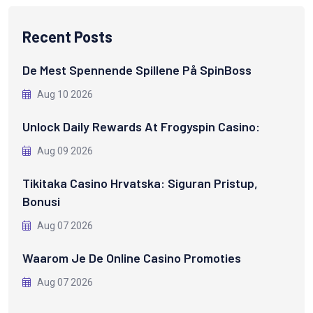
Recent Posts
De Mest Spennende Spillene På SpinBoss
Aug 10 2026
Unlock Daily Rewards At Frogyspin Casino:
Aug 09 2026
Tikitaka Casino Hrvatska: Siguran Pristup,
Bonusi
Aug 07 2026
Waarom Je De Online Casino Promoties
Aug 07 2026