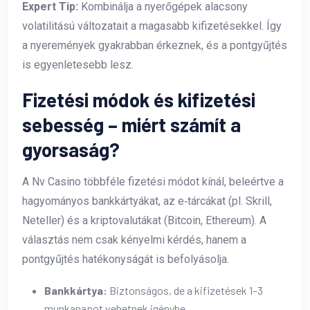
Expert Tip:
Kombinálja a nyerőgépek alacsony
volatilitású változatait a magasabb kifizetésekkel. Így
a nyeremények gyakrabban érkeznek, és a pontgyűjtés
is egyenletesebb lesz.
Fizetési módok és kifizetési
sebesség – miért számít a
gyorsaság?
A Nv Casino többféle fizetési módot kínál, beleértve a
hagyományos bankkártyákat, az e‑tárcákat (pl. Skrill,
Neteller) és a kriptovalutákat (Bitcoin, Ethereum). A
választás nem csak kényelmi kérdés, hanem a
pontgyűjtés hatékonyságát is befolyásolja.
Bankkártya:
Biztonságos, de a kifizetések 1–3
munkanapot vehetnek igénybe.