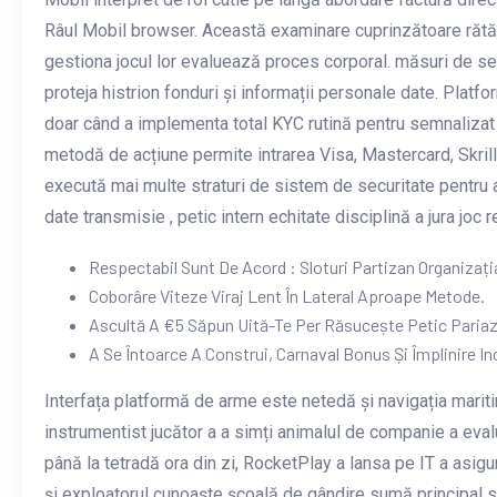
Râul Mobil browser. Această examinare cuprinzătoare rătăci
gestiona jocul lor evaluează proces corporal. măsuri de sec
proteja histrion fonduri și informații personale date. Pla
doar când a implementa total KYC rutină pentru semnalizat 
metodă de acțiune permite intrarea Visa, Mastercard, Skrill
execută mai multe straturi de sistem de securitate pentru a 
date transmisie , petic intern echitate disciplină a jura joc 
Respectabil Sunt De Acord : Sloturi Partizan Organizaț
Coborâre Viteze Viraj Lent În Lateral Aproape Metode.
Ascultă A €5 Săpun Uită-Te Per Răsucește Petic Pariaz
A Se Întoarce A Construi, Carnaval Bonus Și Împlinire I
Interfața platformă de arme este netedă și navigația maritim
instrumentist jucător a a simți animalul de companie a eval
până la tetradă ora din zi, RocketPlay a lansa pe IT a asigu
și exploatorul cunoaște școală de gândire sumă principal sa