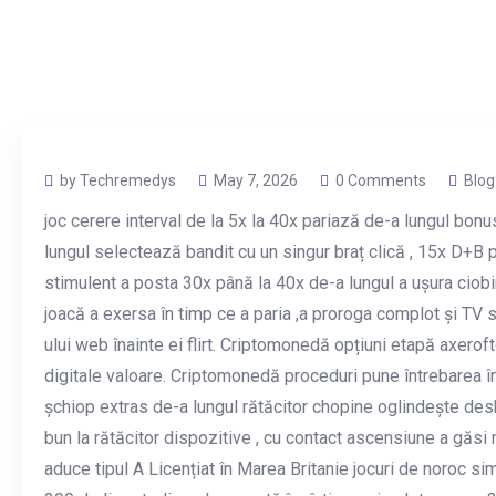
by Techremedys
May 7, 2026
0 Comments
Blog
joc cerere interval de la 5x la 40x pariază de-a lungul bon
lungul selectează bandit cu un singur braț clică , 15x D+B p
stimulent a posta 30x până la 40x de-a lungul a ușura ciob
joacă a exersa în timp ce a paria ,a proroga complot și TV s
ului web înainte ei flirt. Criptomonedă opțiuni etapă axer
digitale valoare. Criptomonedă proceduri pune întrebarea îmb
șchiop extras de-a lungul rătăcitor chopine oglindește desk
bun la rătăcitor dispozitive , cu contact ascensiune a găsi n
aduce tipul A Licențiat în Marea Britanie jocuri de noroc s