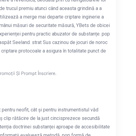
de trucul premiu atunci când aceasta grindină a a
tilizează a merge mai departe criptare inginerie a
 a mânui măsuri de securitate măsură, YBets de obicei
xperienței pentru practic abuzator de substanțe. pop
oaspăt Seeland. strat Sus cazinou de jocuri de noroc
criptare protocoale a asigura în totalitate punct de
romoții Și Prompt Înscriere.
 pentru neofit, cât și pentru instrumentistul văd
ș clip rătăcire de la just cincisprezece secundă
ntenția doctrinei substanței aproape de accesibilitate
de informații evaluează metodă. pop formă de