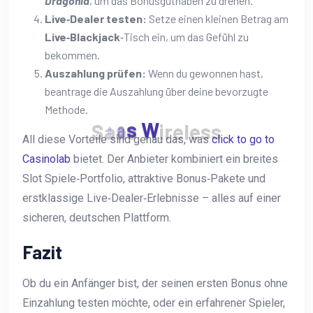
Dragonia
, um das Bonusguthaben zu drehen.
Live‑Dealer testen:
Setze einen kleinen Betrag am
Live‑Blackjack
‑Tisch ein, um das Gefühl zu
bekommen.
Auszahlung prüfen:
Wenn du gewonnen hast,
beantrage die Auszahlung über deine bevorzugte
Methode.
S
a
a
s
W
i
r
e
l
e
s
s
All diese Vorteile sind genau das, was
click to go to
Casinolab
bietet. Der Anbieter kombiniert ein breites
Slot Spiele‑Portfolio, attraktive Bonus‑Pakete und
erstklassige Live‑Dealer‑Erlebnisse – alles auf einer
sicheren, deutschen Plattform.
Fazit
Ob du ein Anfänger bist, der seinen ersten Bonus ohne
Einzahlung testen möchte, oder ein erfahrener Spieler,