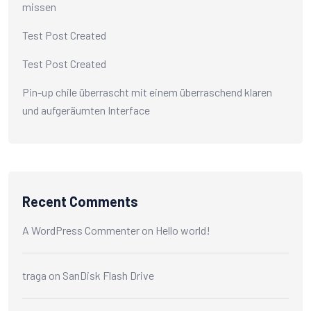
missen
Test Post Created
Test Post Created
Pin-up chile überrascht mit einem überraschend klaren
und aufgeräumten Interface
Recent Comments
A WordPress Commenter
on
Hello world!
traga
on
SanDisk Flash Drive