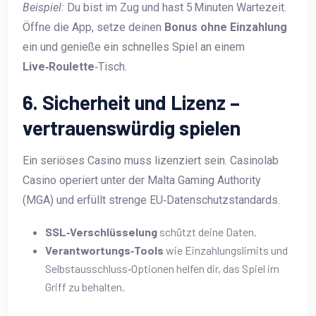
Beispiel:
Du bist im Zug und hast 5 Minuten Wartezeit.
Öffne die App, setze deinen
Bonus ohne Einzahlung
ein und genieße ein schnelles Spiel an einem
Live‑Roulette
‑Tisch.
6. Sicherheit und Lizenz –
vertrauenswürdig spielen
Ein seriöses Casino muss lizenziert sein. Casinolab
Casino operiert unter der Malta Gaming Authority
(MGA) und erfüllt strenge EU‑Datenschutzstandards.
SSL‑Verschlüsselung
schützt deine Daten.
Verantwortungs‑Tools
wie Einzahlungslimits und
Selbstausschluss‑Optionen helfen dir, das Spiel im
Griff zu behalten.