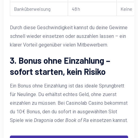
Banküberweisung
48 h
Keine
Durch diese Geschwindigkeit kannst du deine Gewinne
schnell wieder einsetzen oder auszahlen lassen – ein
klarer Vorteil gegenüber vielen Mitbewerbern.
3. Bonus ohne Einzahlung –
sofort starten, kein Risiko
Ein Bonus ohne Einzahlung ist das ideale Sprungbrett
für Neulinge. Du erhältst echtes Geld, ohne zuerst
einzahlen zu müssen. Bei Casinolab Casino bekommst
du 10 € Bonus, den du sofort in ausgewählten Slot
Spiele wie
Dragonia
oder
Book of Ra
einsetzen kannst.