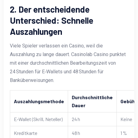
2. Der entscheidende
Unterschied: Schnelle
Auszahlungen
Viele Spieler verlassen ein Casino, weil die
Auszahlung zu lange dauert. Casinolab Casino punktet
mit einer durchschnittlichen Bearbeitungszeit von
24 Stunden für E‑Wallets und 48 Stunden für
Banküberweisungen.
Durchschnittliche
Auszahlungsmethode
Gebühr
Dauer
E‑Wallet (Skrill, Neteller)
24 h
Keine
Kreditkarte
48 h
1 %