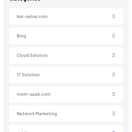
bar-salsa.com
Blog
Cloud Solution
IT Solution
mem-saab.com
Network Marketing