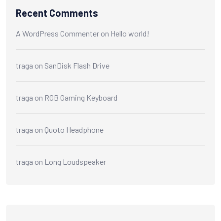
Recent Comments
A WordPress Commenter
on
Hello world!
traga
on
SanDisk Flash Drive
traga
on
RGB Gaming Keyboard
traga
on
Quoto Headphone
traga
on
Long Loudspeaker