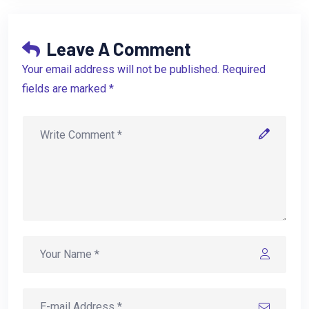
Leave A Comment
Your email address will not be published. Required
fields are marked *