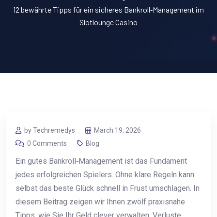
12 bewährte Tipps für ein sicheres Bankroll‑Management im
Slotlounge Casino
by Techremedys
March 19, 2026
0 Comments
Blog
Ein gutes Bankroll‑Management ist das Fundament
jedes erfolgreichen Spielers. Ohne klare Regeln kann
selbst das beste Glück schnell in Frust umschlagen. In
diesem Beitrag zeigen wir Ihnen zwölf praxisnahe
Tipps, wie Sie Ihr Geld clever verwalten, Verluste