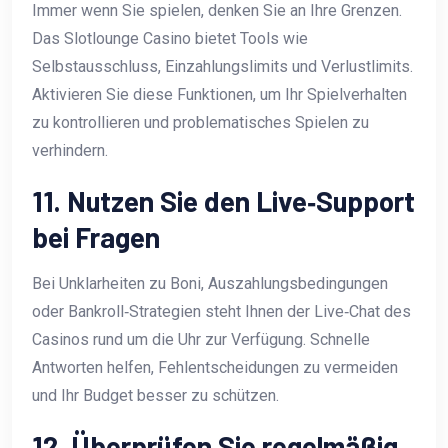
Immer wenn Sie spielen, denken Sie an Ihre Grenzen.
Das Slotlounge Casino bietet Tools wie
Selbstausschluss, Einzahlungslimits und Verlustlimits.
Aktivieren Sie diese Funktionen, um Ihr Spielverhalten
zu kontrollieren und problematisches Spielen zu
verhindern.
11. Nutzen Sie den Live‑Support
bei Fragen
Bei Unklarheiten zu Boni, Auszahlungsbedingungen
oder Bankroll‑Strategien steht Ihnen der Live‑Chat des
Casinos rund um die Uhr zur Verfügung. Schnelle
Antworten helfen, Fehlentscheidungen zu vermeiden
und Ihr Budget besser zu schützen.
12. Überprüfen Sie regelmäßig