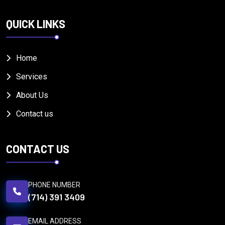
QUICK LINKS
Home
Services
About Us
Contact us
CONTACT US
PHONE NUMBER
(714) 391 3409
EMAIL ADDRESS