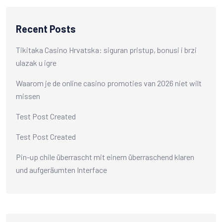
Recent Posts
Tikitaka Casino Hrvatska: siguran pristup, bonusi i brzi
ulazak u igre
Waarom je de online casino promoties van 2026 niet wilt
missen
Test Post Created
Test Post Created
Pin-up chile überrascht mit einem überraschend klaren
und aufgeräumten Interface