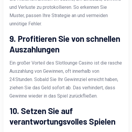
und Verluste zu protokollieren. So erkennen Sie
Muster, passen Ihre Strategie an und vermeiden
unnötige Fehler.
9. Profitieren Sie von schnellen
Auszahlungen
Ein großer Vorteil des Slotlounge Casino ist die rasche
Auszahlung von Gewinnen, oft innerhalb von
24 Stunden. Sobald Sie Ihr Gewinnziel erreicht haben,
ziehen Sie das Geld sofort ab. Das verhindert, dass
Gewinne wieder in das Spiel zurückfließen.
10. Setzen Sie auf
verantwortungsvolles Spielen