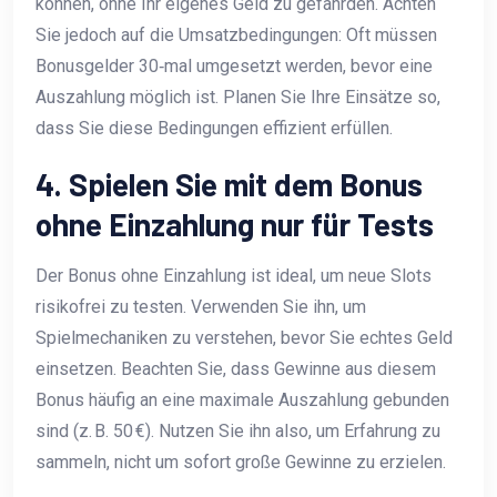
können, ohne Ihr eigenes Geld zu gefährden. Achten
Sie jedoch auf die Umsatzbedingungen: Oft müssen
Bonusgelder 30‑mal umgesetzt werden, bevor eine
Auszahlung möglich ist. Planen Sie Ihre Einsätze so,
dass Sie diese Bedingungen effizient erfüllen.
4. Spielen Sie mit dem Bonus
ohne Einzahlung nur für Tests
Der Bonus ohne Einzahlung ist ideal, um neue Slots
risikofrei zu testen. Verwenden Sie ihn, um
Spielmechaniken zu verstehen, bevor Sie echtes Geld
einsetzen. Beachten Sie, dass Gewinne aus diesem
Bonus häufig an eine maximale Auszahlung gebunden
sind (z. B. 50 €). Nutzen Sie ihn also, um Erfahrung zu
sammeln, nicht um sofort große Gewinne zu erzielen.