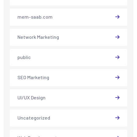
mem-saab.com
Network Marketing
public
SEO Marketing
UI/UX Design
Uncategorized