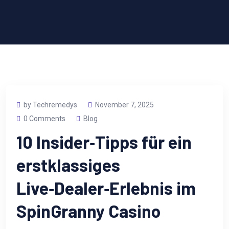
by Techremedys
November 7, 2025
0 Comments
Blog
10 Insider‑Tipps für ein
erstklassiges
Live‑Dealer‑Erlebnis im
SpinGranny Casino