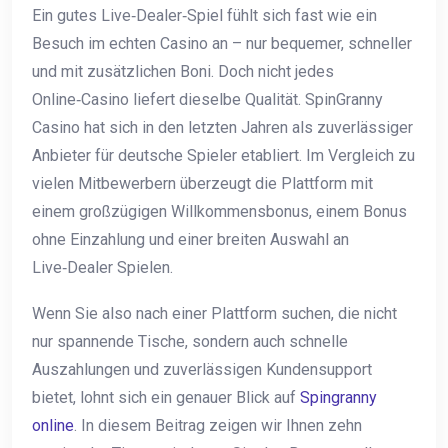
Ein gutes Live‑Dealer‑Spiel fühlt sich fast wie ein
Besuch im echten Casino an – nur bequemer, schneller
und mit zusätzlichen Boni. Doch nicht jedes
Online‑Casino liefert dieselbe Qualität. SpinGranny
Casino hat sich in den letzten Jahren als zuverlässiger
Anbieter für deutsche Spieler etabliert. Im Vergleich zu
vielen Mitbewerbern überzeugt die Plattform mit
einem großzügigen Willkommensbonus, einem Bonus
ohne Einzahlung und einer breiten Auswahl an
Live‑Dealer Spielen.
Wenn Sie also nach einer Plattform suchen, die nicht
nur spannende Tische, sondern auch schnelle
Auszahlungen und zuverlässigen Kundensupport
bietet, lohnt sich ein genauer Blick auf
Spingranny
online
. In diesem Beitrag zeigen wir Ihnen zehn