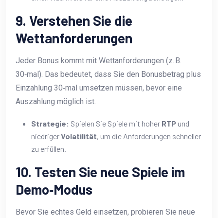
9. Verstehen Sie die
Wettanforderungen
Jeder Bonus kommt mit Wettanforderungen (z. B.
30‑mal). Das bedeutet, dass Sie den Bonusbetrag plus
Einzahlung 30‑mal umsetzen müssen, bevor eine
Auszahlung möglich ist.
Strategie:
Spielen Sie Spiele mit hoher
RTP
und
niedriger
Volatilität
, um die Anforderungen schneller
zu erfüllen.
10. Testen Sie neue Spiele im
Demo‑Modus
Bevor Sie echtes Geld einsetzen, probieren Sie neue