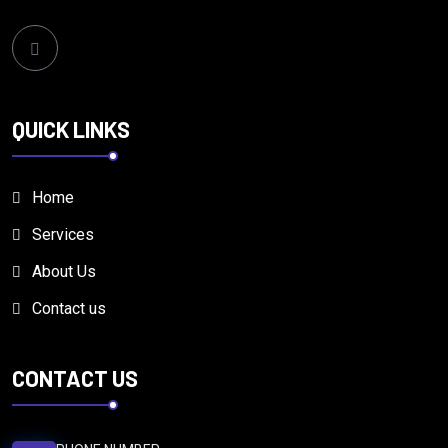
QUICK LINKS
Home
Services
About Us
Contact us
CONTACT US