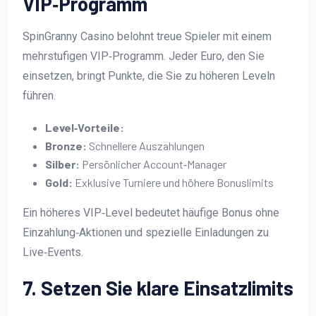
VIP‑Programm
SpinGranny Casino belohnt treue Spieler mit einem
mehrstufigen VIP‑Programm. Jeder Euro, den Sie
einsetzen, bringt Punkte, die Sie zu höheren Leveln
führen.
Level‑Vorteile:
Bronze:
Schnellere Auszahlungen
Silber:
Persönlicher Account‑Manager
Gold:
Exklusive Turniere und höhere Bonuslimits
Ein höheres VIP‑Level bedeutet häufige Bonus ohne
Einzahlung‑Aktionen und spezielle Einladungen zu
Live‑Events.
7. Setzen Sie klare Einsatzlimits