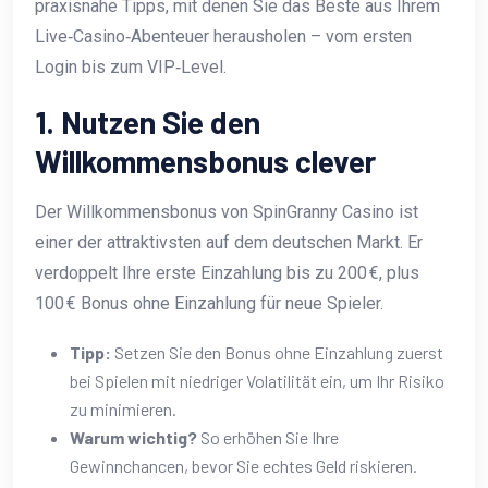
praxisnahe Tipps, mit denen Sie das Beste aus Ihrem
Live‑Casino‑Abenteuer herausholen – vom ersten
Login bis zum VIP‑Level.
1. Nutzen Sie den
Willkommensbonus clever
Der Willkommensbonus von SpinGranny Casino ist
einer der attraktivsten auf dem deutschen Markt. Er
verdoppelt Ihre erste Einzahlung bis zu 200 €, plus
100 € Bonus ohne Einzahlung für neue Spieler.
Tipp:
Setzen Sie den Bonus ohne Einzahlung zuerst
bei Spielen mit niedriger Volatilität ein, um Ihr Risiko
zu minimieren.
Warum wichtig?
So erhöhen Sie Ihre
Gewinnchancen, bevor Sie echtes Geld riskieren.