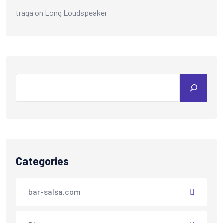
traga
on
Long Loudspeaker
Categories
bar-salsa.com