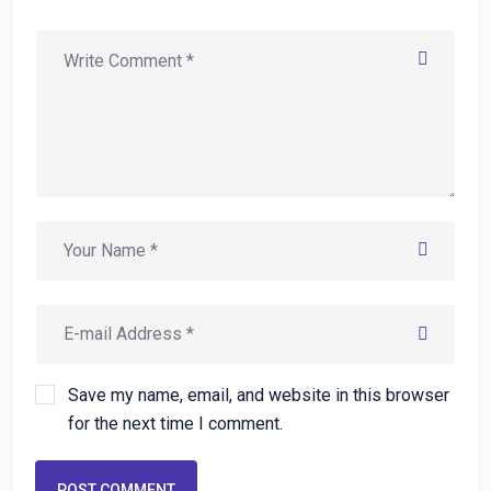
Save my name, email, and website in this browser
for the next time I comment.
POST COMMENT