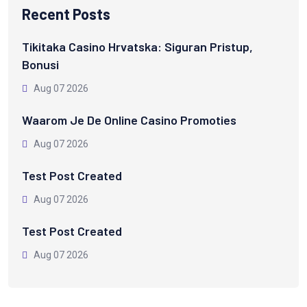
Recent Posts
Tikitaka Casino Hrvatska: Siguran Pristup,
Bonusi
Aug 07 2026
Waarom Je De Online Casino Promoties
Aug 07 2026
Test Post Created
Aug 07 2026
Test Post Created
Aug 07 2026