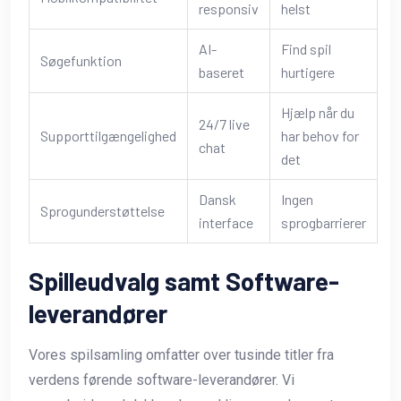
responsiv
helst
AI-
Find spil
Søgefunktion
baseret
hurtigere
Hjælp når du
24/7 live
Supporttilgængelighed
har behov for
chat
det
Dansk
Ingen
Sprogunderstøttelse
interface
sprogbarrierer
Spilleudvalg samt Software-
leverandører
Vores spilsamling omfatter over tusinde titler fra
verdens førende software-leverandører. Vi