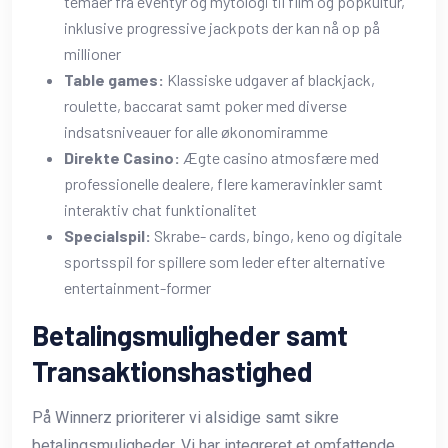
temaer fra eventyr og mytologi til film og popkultur,
inklusive progressive jackpots der kan nå op på
millioner
Table games:
Klassiske udgaver af blackjack,
roulette, baccarat samt poker med diverse
indsatsniveauer for alle økonomiramme
Direkte Casino:
Ægte casino atmosfære med
professionelle dealere, flere kameravinkler samt
interaktiv chat funktionalitet
Specialspil:
Skrabe- cards, bingo, keno og digitale
sportsspil for spillere som leder efter alternative
entertainment-former
Betalingsmuligheder samt
Transaktionshastighed
På Winnerz prioriterer vi alsidige samt sikre
betalingsmuligheder. Vi har integreret et omfattende