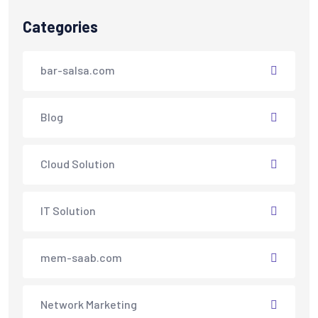
Categories
bar-salsa.com
Blog
Cloud Solution
IT Solution
mem-saab.com
Network Marketing