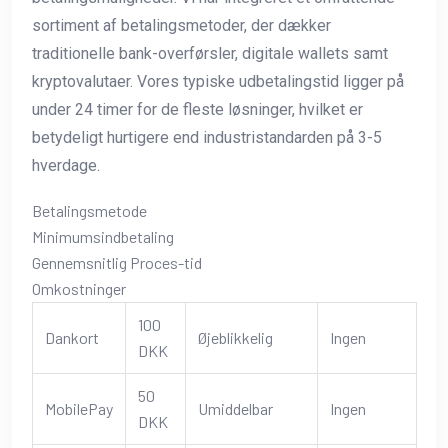
sortiment af betalingsmetoder, der dækker
traditionelle bank-overførsler, digitale wallets samt
kryptovalutaer. Vores typiske udbetalingstid ligger på
under 24 timer for de fleste løsninger, hvilket er
betydeligt hurtigere end industristandarden på 3-5
hverdage.
Betalingsmetode
Minimumsindbetaling
Gennemsnitlig Proces-tid
Omkostninger
100
Dankort
Øjeblikkelig
Ingen
DKK
50
MobilePay
Umiddelbar
Ingen
DKK