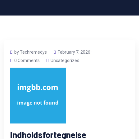
by Techremedys
February 7, 2026
0 Comments
Uncategorized
Indholdsfortegnelse