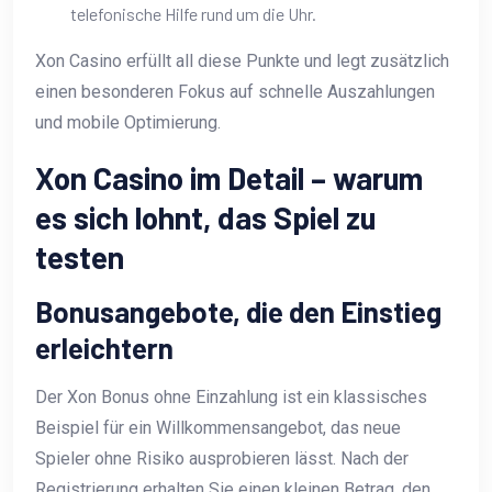
telefonische Hilfe rund um die Uhr.
Xon Casino erfüllt all diese Punkte und legt zusätzlich
einen besonderen Fokus auf schnelle Auszahlungen
und mobile Optimierung.
Xon Casino im Detail – warum
es sich lohnt, das Spiel zu
testen
Bonusangebote, die den Einstieg
erleichtern
Der Xon Bonus ohne Einzahlung ist ein klassisches
Beispiel für ein Willkommensangebot, das neue
Spieler ohne Risiko ausprobieren lässt. Nach der
Registrierung erhalten Sie einen kleinen Betrag, den