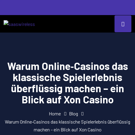
Warum Online‑Casinos das
klassische Spielerlebnis
überflüssig machen – ein
Blick auf Xon Casino
Home
Blog
Warum Online‑Casinos das klassische Spielerlebnis überflüssig
machen – ein Blick auf Xon Casino