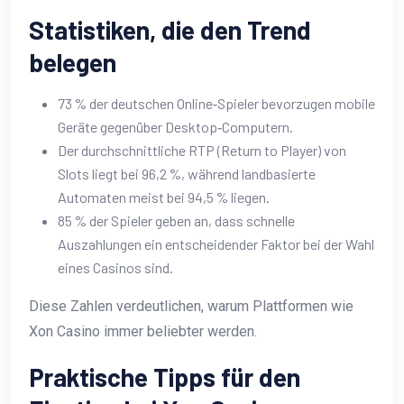
Statistiken, die den Trend
belegen
73 % der deutschen Online‑Spieler bevorzugen mobile
Geräte gegenüber Desktop‑Computern.
Der durchschnittliche RTP (Return to Player) von
Slots liegt bei 96,2 %, während landbasierte
Automaten meist bei 94,5 % liegen.
85 % der Spieler geben an, dass schnelle
Auszahlungen ein entscheidender Faktor bei der Wahl
eines Casinos sind.
Diese Zahlen verdeutlichen, warum Plattformen wie
Xon Casino immer beliebter werden.
Praktische Tipps für den