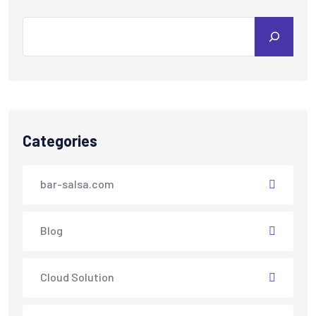
Categories
bar-salsa.com
Blog
Cloud Solution