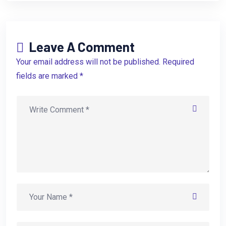
Leave A Comment
Your email address will not be published. Required
fields are marked *