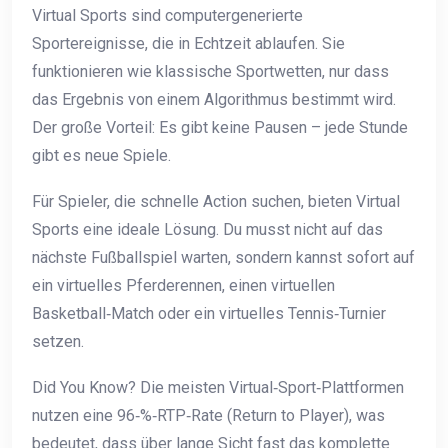
Virtual Sports sind computergenerierte
Sportereignisse, die in Echtzeit ablaufen. Sie
funktionieren wie klassische Sportwetten, nur dass
das Ergebnis von einem Algorithmus bestimmt wird.
Der große Vorteil: Es gibt keine Pausen – jede Stunde
gibt es neue Spiele.
Für Spieler, die schnelle Action suchen, bieten Virtual
Sports eine ideale Lösung. Du musst nicht auf das
nächste Fußballspiel warten, sondern kannst sofort auf
ein virtuelles Pferderennen, einen virtuellen
Basketball‑Match oder ein virtuelles Tennis‑Turnier
setzen.
Did You Know? Die meisten Virtual‑Sport‑Plattformen
nutzen eine 96‑%‑RTP‑Rate (Return to Player), was
bedeutet, dass über lange Sicht fast das komplette