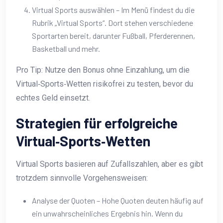
Virtual Sports auswählen – Im Menü findest du die
Rubrik „Virtual Sports“. Dort stehen verschiedene
Sportarten bereit, darunter Fußball, Pferderennen,
Basketball und mehr.
Pro Tip: Nutze den Bonus ohne Einzahlung, um die
Virtual‑Sports‑Wetten risikofrei zu testen, bevor du
echtes Geld einsetzt.
Strategien für erfolgreiche
Virtual‑Sports‑Wetten
Virtual Sports basieren auf Zufallszahlen, aber es gibt
trotzdem sinnvolle Vorgehensweisen:
Analyse der Quoten – Hohe Quoten deuten häufig auf
ein unwahrscheinliches Ergebnis hin. Wenn du