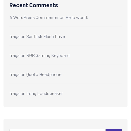
Recent Comments
A WordPress Commenter
on
Hello world!
traga
on
SanDisk Flash Drive
traga
on
RGB Gaming Keyboard
traga
on
Quoto Headphone
traga
on
Long Loudspeaker