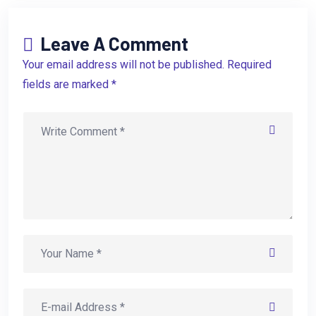
Leave A Comment
Your email address will not be published. Required
fields are marked *