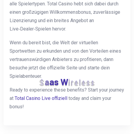
alle Spielertypen. Total Casino hebt sich dabei durch
einen großzügigen Willkommensbonus, zuverlässige
Lizenzierung und ein breites Angebot an
Live‑Dealer‑Spielen hervor.
Wenn du bereit bist, die Welt der virtuellen
Sportwetten zu erkunden und von den Vorteilen eines
vertrauenswürdigen Anbieters zu profitieren, dann
besuche jetzt die offizielle Seite und starte dein
Spielabenteuer.
S
a
a
s
W
i
r
e
l
e
s
s
Ready to experience these benefits? Start your journey
at
Total Casino Live offiziell
today and claim your
bonus!