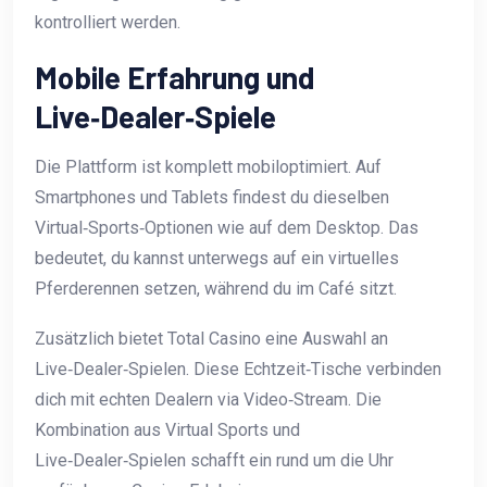
kontrolliert werden.
Mobile Erfahrung und
Live‑Dealer‑Spiele
Die Plattform ist komplett mobiloptimiert. Auf
Smartphones und Tablets findest du dieselben
Virtual‑Sports‑Optionen wie auf dem Desktop. Das
bedeutet, du kannst unterwegs auf ein virtuelles
Pferderennen setzen, während du im Café sitzt.
Zusätzlich bietet Total Casino eine Auswahl an
Live‑Dealer‑Spielen. Diese Echtzeit‑Tische verbinden
dich mit echten Dealern via Video‑Stream. Die
Kombination aus Virtual Sports und
Live‑Dealer‑Spielen schafft ein rund um die Uhr