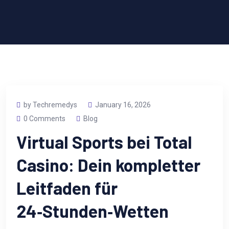
by Techremedys
January 16, 2026
0 Comments
Blog
Virtual Sports bei Total
Casino: Dein kompletter
Leitfaden für
24‑Stunden‑Wetten