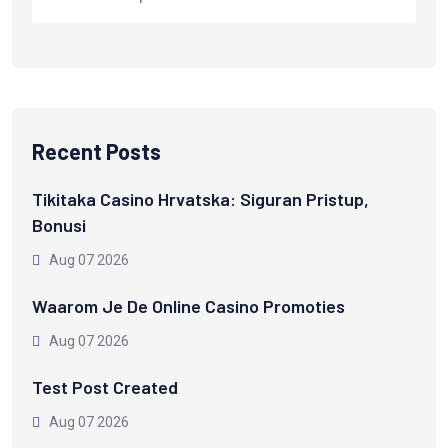
Recent Posts
Tikitaka Casino Hrvatska: Siguran Pristup,
Bonusi
Aug 07 2026
Waarom Je De Online Casino Promoties
Aug 07 2026
Test Post Created
Aug 07 2026