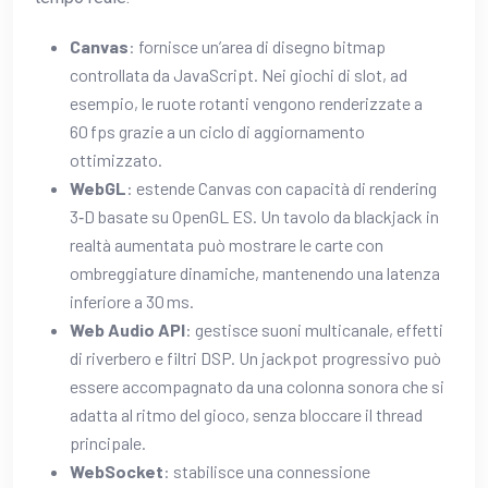
Canvas
: fornisce un’area di disegno bitmap
controllata da JavaScript. Nei giochi di slot, ad
esempio, le ruote rotanti vengono renderizzate a
60 fps grazie a un ciclo di aggiornamento
ottimizzato.
WebGL
: estende Canvas con capacità di rendering
3‑D basate su OpenGL ES. Un tavolo da blackjack in
realtà aumentata può mostrare le carte con
ombreggiature dinamiche, mantenendo una latenza
inferiore a 30 ms.
Web Audio API
: gestisce suoni multicanale, effetti
di riverbero e filtri DSP. Un jackpot progressivo può
essere accompagnato da una colonna sonora che si
adatta al ritmo del gioco, senza bloccare il thread
principale.
WebSocket
: stabilisce una connessione