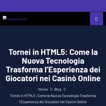
Tornei in HTML5: Come la
Nuova Tecnologia
Trasforma l’Esperienza dei
Giocatori nei Casinò Online
Home
Blog
Tornei in HTML5: Come la Nuova Tecnologia Trasforma
l’Esperienza dei Giocatori nei Casinò Online