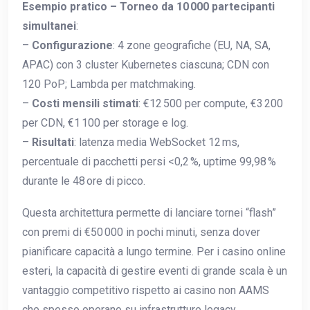
Esempio pratico – Torneo da 10 000 partecipanti
simultanei
:
–
Configurazione
: 4 zone geografiche (EU, NA, SA,
APAC) con 3 cluster Kubernetes ciascuna; CDN con
120 PoP; Lambda per matchmaking.
–
Costi mensili stimati
: €12 500 per compute, €3 200
per CDN, €1 100 per storage e log.
–
Risultati
: latenza media WebSocket 12 ms,
percentuale di pacchetti persi <0,2 %, uptime 99,98 %
durante le 48 ore di picco.
Questa architettura permette di lanciare tornei “flash”
con premi di €50 000 in pochi minuti, senza dover
pianificare capacità a lungo termine. Per i casino online
esteri, la capacità di gestire eventi di grande scala è un
vantaggio competitivo rispetto ai casino non AAMS
che spesso operano su infrastrutture legacy.