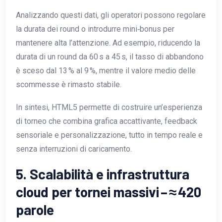
Analizzando questi dati, gli operatori possono regolare
la durata dei round o introdurre mini‑bonus per
mantenere alta l’attenzione. Ad esempio, riducendo la
durata di un round da 60 s a 45 s, il tasso di abbandono
è sceso dal 13 % al 9 %, mentre il valore medio delle
scommesse è rimasto stabile.
In sintesi, HTML5 permette di costruire un’esperienza
di torneo che combina grafica accattivante, feedback
sensoriale e personalizzazione, tutto in tempo reale e
senza interruzioni di caricamento.
5. Scalabilità e infrastruttura
cloud per tornei massivi – ≈ 420
parole