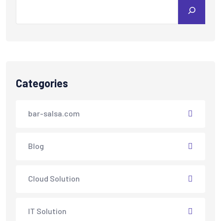
Categories
bar-salsa.com
Blog
Cloud Solution
IT Solution