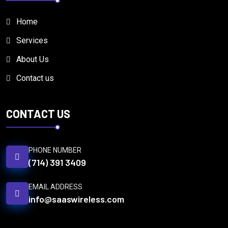
Home
Services
About Us
Contact us
CONTACT US
PHONE NUMBER
(714) 391 3409
EMAIL ADDRESS
info@saaswireless.com