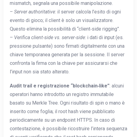
mismatch, segnala una possibile manipolazione.
–
Server authoritative
: il server calcola l’esito di ogni
evento di gioco; il client è solo un visualizzatore.
Questo elimina la possibilità di “client‑side rigging”.
–
Verifica client‑side vs. server‑side
: i dati di input (es.
pressione pulsante) sono firmati digitalmente con una
chiave temporanea generata per la sessione. Il server
confronta la firma con la chiave per assicurarsi che
l’input non sia stato alterato.
Audit trail e registrazione “blockchain‑like”
: alcuni
operatori hanno introdotto un registro immutabile
basato su Merkle Tree. Ogni risultato di spin o mano è
inserito come foglia; il root hash viene pubblicato
periodicamente su un endpoint HTTPS. In caso di
contestazione, è possibile ricostruire l’intera sequenza