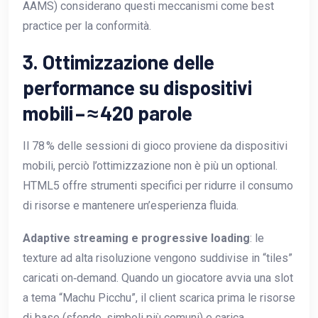
AAMS) considerano questi meccanismi come best
practice per la conformità.
3. Ottimizzazione delle
performance su dispositivi
mobili – ≈ 420 parole
Il 78 % delle sessioni di gioco proviene da dispositivi
mobili, perciò l’ottimizzazione non è più un optional.
HTML5 offre strumenti specifici per ridurre il consumo
di risorse e mantenere un’esperienza fluida.
Adaptive streaming e progressive loading
: le
texture ad alta risoluzione vengono suddivise in “tiles”
caricati on‑demand. Quando un giocatore avvia una slot
a tema “Machu Picchu”, il client scarica prima le risorse
di base (sfondo, simboli più comuni) e carica