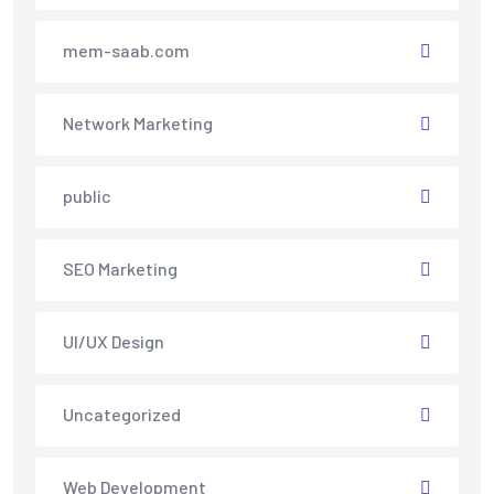
mem-saab.com
Network Marketing
public
SEO Marketing
UI/UX Design
Uncategorized
Web Development