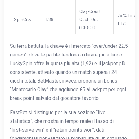
Clay‑Court
75 % fino 
SpinCity
1,89
Cash‑Out
€170
(€6 800)
Su terra battuta, la chiave è il mercato “over/under 22.5
games”, dove le partite tendono a durare più a lungo.
LuckySpin offre la quota più alta (1,92) e il jackpot più
consistente, attivato quando un match supera i 24
giochi totali. BetMaster, invece, propone un bonus
“Montecarlo Clay” che aggiunge €5 al jackpot per ogni
break point salvato dal giocatore favorito.
FastBet si distingue per la sua sezione “live
statistics”, che mostra in tempo reale il tasso di
“first‑serve win” e il “return points won”, dati
fondamentali per valutare la probabilità di un set lungo.