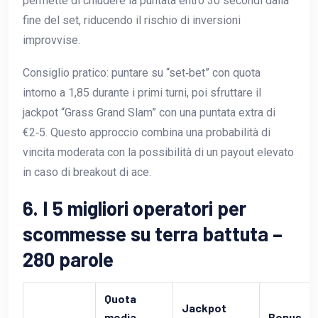
permette di chiudere la puntata entro 30 secondi dalla
fine del set, riducendo il rischio di inversioni
improvvise.
Consiglio pratico: puntare su “set‑bet” con quota
intorno a 1,85 durante i primi turni, poi sfruttare il
jackpot “Grass Grand Slam” con una puntata extra di
€2‑5. Questo approccio combina una probabilità di
vincita moderata con la possibilità di un payout elevato
in caso di breakout di ace.
6. I 5 migliori operatori per
scommesse su terra battuta –
280 parole
Quota
Jackpot
media
Bonus