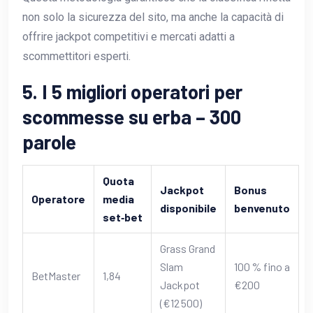
non solo la sicurezza del sito, ma anche la capacità di
offrire jackpot competitivi e mercati adatti a
scommettitori esperti.
5. I 5 migliori operatori per
scommesse su erba – 300
parole
Quota
Jackpot
Bonus
Operatore
media
disponibile
benvenuto
set‑bet
Grass Grand
Slam
100 % fino a
BetMaster
1,84
Jackpot
€200
(€12 500)