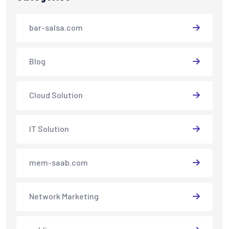
bar-salsa.com
Blog
Cloud Solution
IT Solution
mem-saab.com
Network Marketing