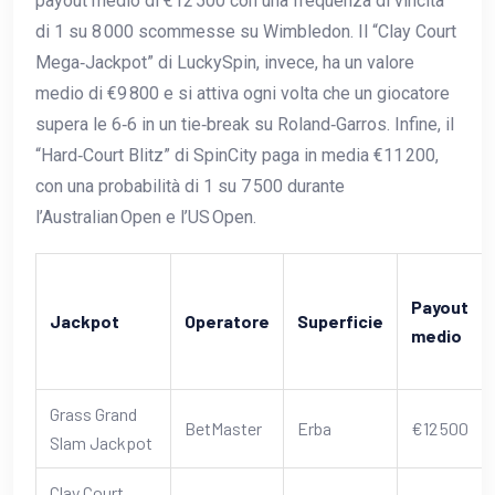
payout medio di €12 500 con una frequenza di vincita
di 1 su 8 000 scommesse su Wimbledon. Il “Clay Court
Mega‑Jackpot” di LuckySpin, invece, ha un valore
medio di €9 800 e si attiva ogni volta che un giocatore
supera le 6‑6 in un tie‑break su Roland‑Garros. Infine, il
“Hard‑Court Blitz” di SpinCity paga in media €11 200,
con una probabilità di 1 su 7 500 durante
l’Australian Open e l’US Open.
Payout
Jackpot
Operatore
Superficie
medio
Grass Grand
BetMaster
Erba
€12 500
Slam Jackpot
Clay Court