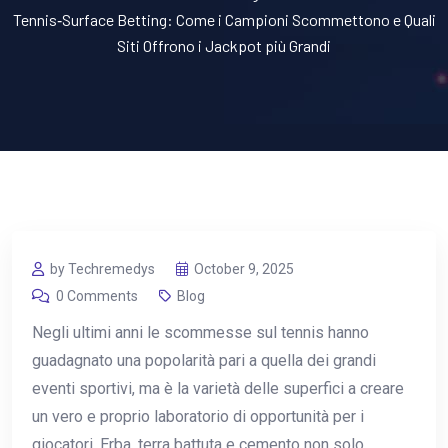
Tennis‑Surface Betting: Come i Campioni Scommettono e Quali
Siti Offrono i Jackpot più Grandi
by Techremedys
October 9, 2025
0 Comments
Blog
Negli ultimi anni le scommesse sul tennis hanno
guadagnato una popolarità pari a quella dei grandi
eventi sportivi, ma è la varietà delle superfici a creare
un vero e proprio laboratorio di opportunità per i
giocatori. Erba, terra battuta e cemento non solo