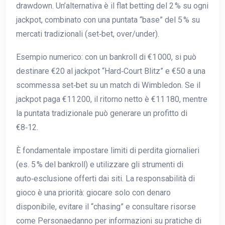
drawdown. Un’alternativa è il flat betting del 2 % su ogni
jackpot, combinato con una puntata “base” del 5 % su
mercati tradizionali (set‑bet, over/under).
Esempio numerico: con un bankroll di €1 000, si può
destinare €20 al jackpot “Hard‑Court Blitz” e €50 a una
scommessa set‑bet su un match di Wimbledon. Se il
jackpot paga €11 200, il ritorno netto è €11 180, mentre
la puntata tradizionale può generare un profitto di
€8‑12.
È fondamentale impostare limiti di perdita giornalieri
(es. 5 % del bankroll) e utilizzare gli strumenti di
auto‑esclusione offerti dai siti. La responsabilità di
gioco è una priorità: giocare solo con denaro
disponibile, evitare il “chasing” e consultare risorse
come Personaedanno per informazioni su pratiche di