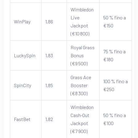
Wimbledon
Live
50 % fino a
WinPlay
1,86
Jackpot
€150
(€10 800)
Royal Grass
75 % fino a
LuckySpin
1,83
Bonus
€180
(€9 500)
Grass Ace
100 % fino a
SpinCity
1,85
Booster
€250
(€8 300)
Wimbledon
Cash‑Out
50 % fino a
FastBet
1,82
Jackpot
€100
(€7 900)