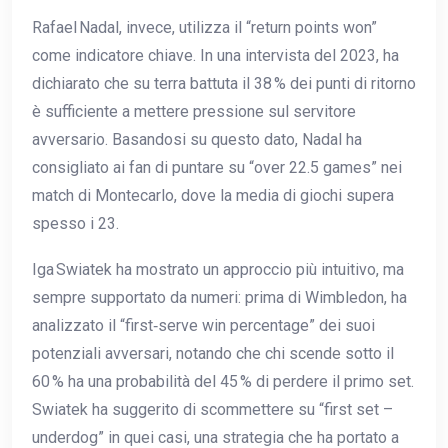
Rafael Nadal, invece, utilizza il “return points won”
come indicatore chiave. In una intervista del 2023, ha
dichiarato che su terra battuta il 38 % dei punti di ritorno
è sufficiente a mettere pressione sul servitore
avversario. Basandosi su questo dato, Nadal ha
consigliato ai fan di puntare su “over 22.5 games” nei
match di Montecarlo, dove la media di giochi supera
spesso i 23.
Iga Swiatek ha mostrato un approccio più intuitivo, ma
sempre supportato da numeri: prima di Wimbledon, ha
analizzato il “first‑serve win percentage” dei suoi
potenziali avversari, notando che chi scende sotto il
60 % ha una probabilità del 45 % di perdere il primo set.
Swiatek ha suggerito di scommettere su “first set –
underdog” in quei casi, una strategia che ha portato a