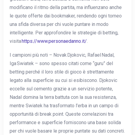
modificano il ritmo della partita, ma influenzano anche
le quote offerte dai bookmaker, rendendo ogni torneo
una sfida diversa per chi vuole puntare in modo
intelligente. Per approfondire le strategie di betting,
visita
https://www.personaedanno.it/
.
I campioni più noti – Novak Djokovic, Rafael Nadal,
Iga Swiatek – sono spesso citati come “guru” del
betting perché il loro stile di gioco è strettamente
legato alla superficie su cui si esibiscono. Djokovic
eccelle sul cemento grazie a un servizio potente,
Nadal domina la terra battuta con la sua resistenza,
mentre Swiatek ha trasformato l’erba in un campo di
opportunità di break point. Queste correlazioni tra
performance e superficie forniscono una base solida
per chi vuole basare le proprie puntate su dati concreti.