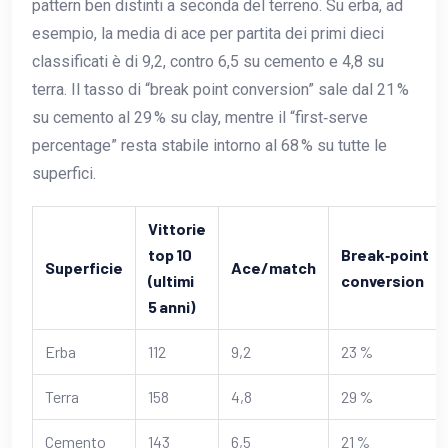
pattern ben distinti a seconda del terreno. Su erba, ad
esempio, la media di ace per partita dei primi dieci
classificati è di 9,2, contro 6,5 su cemento e 4,8 su
terra. Il tasso di “break point conversion” sale dal 21 %
su cemento al 29 % su clay, mentre il “first‑serve
percentage” resta stabile intorno al 68 % su tutte le
superfici.
Vittorie
top 10
Break‑point
Superficie
Ace/match
(ultimi
conversion
5 anni)
Erba
112
9,2
23 %
Terra
158
4,8
29 %
Cemento
143
6,5
21 %