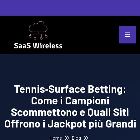
Tennis‑Surface Betting:
Come i Campioni
Scommettono e Quali Siti
Offrono i Jackpot più Grandi
Home
Blog